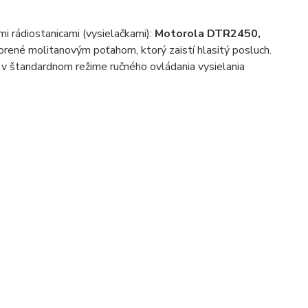
i rádiostanicami (vysielačkami):
Motorola DTR2450,
tvorené molitanovým poťahom, ktorý zaistí hlasitý posluch.
 v štandardnom režime ručného ovládania vysielania