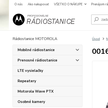
O nás
Ako nakupovať
VŠETKO O NÁKUPE
Prenájom rá
Rádiostanice MOTOROLA
Úvod
M
0016
Mobilné rádiostanice
Prenosné rádiostanice
LTE vysielačky
Repeatery
Motorola Wave PTX
Osobné kamery