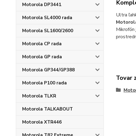
Komple
Motorola DP3441
Ultra ľa
Motorola SL4000 rada
Motorol
Mikrofón 
Motorola SL1600/2600
prostred
Motorola CP rada
Motorola GP rada
Motorola GP344/GP388
Tovar 
Motorola P100 rada
Moto
Motorola TLKR
Motorola TALKABOUT
Motorola XTR446
Motorola T82 Extreme