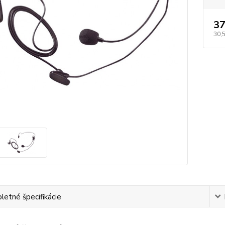
37
30,
etné špecifikácie