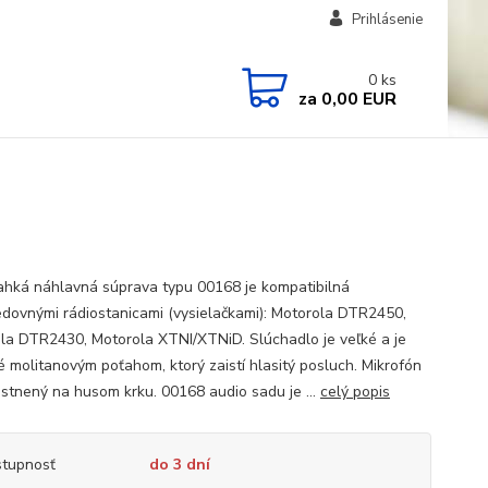
Prihlásenie
0
ks
za
0,00 EUR
ľahká náhlavná súprava typu 00168 je kompatibilná
edovnými rádiostanicami (vysielačkami): Motorola DTR2450,
la DTR2430, Motorola XTNI/XTNiD. Slúchadlo je veľké a je
é molitanovým poťahom, ktorý zaistí hlasitý posluch. Mikrofón
estnený na husom krku. 00168 audio sadu je ...
celý popis
tupnosť
do 3 dní