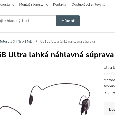
diostaníc
Montáž rádiostaníc
Kontakty
Odstúpiť od zmluvy tu
Hľadať
otorola XTNi, XTNiD
00168 Ultra ľahká náhlavná súprava
8 Ultra ľahká náhlavná súprava
Ultra 
s nasl
Motoro
tvoren
je umi
Dos