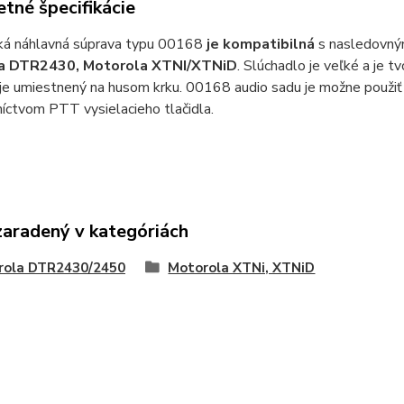
tné špecifikácie
hká náhlavná súprava typu 00168
je kompatibilná
s nasledovným
a DTR2430, Motorola XTNI/XTNiD
. Slúchadlo je veľké a je 
je umiestnený na husom krku. 00168 audio sadu je možne použiť
níctvom PTT vysielacieho tlačidla.
zaradený v kategóriách
rola DTR2430/2450
Motorola XTNi, XTNiD