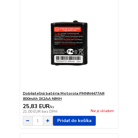
Dobíjateľná batéria Motorola PMNN4477AR
800mAh 3X2AA NIMH
25,83 EUR
/
ks
Nie je skladom
21,00 EUR
bez DPH
Pridať do košíka