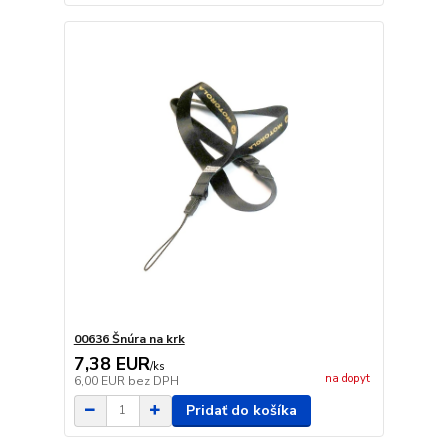
00636 Šnúra na krk
7,38 EUR
/
ks
na dopyt
6,00 EUR
bez DPH
Pridať do košíka