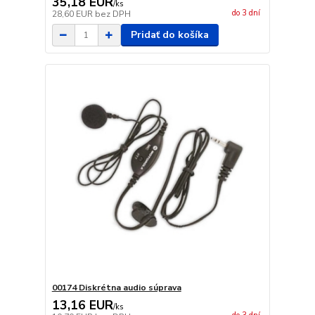
35,18 EUR
/
ks
do 3 dní
28,60 EUR
bez DPH
Pridať do košíka
00174 Diskrétna audio súprava
13,16 EUR
/
ks