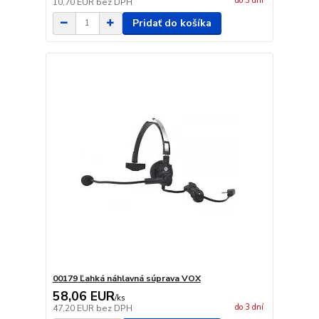
do 3 dní
10,70 EUR
bez DPH
Pridať do košíka
00179 Ľahká náhlavná súprava VOX
58,06 EUR
/
ks
do 3 dní
47,20 EUR
bez DPH