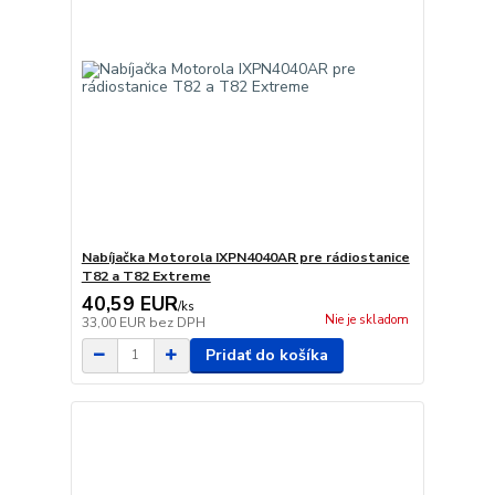
Nabíjačka Motorola IXPN4040AR pre rádiostanice
T82 a T82 Extreme
40,59 EUR
/
ks
Nie je skladom
33,00 EUR
bez DPH
Pridať do košíka