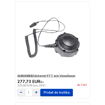
0180300E83 Externé PTT pre VoiceDucer
277,73 EUR
/
ks
do 3 dní
225,80 EUR
bez DPH
Pridať do košíka