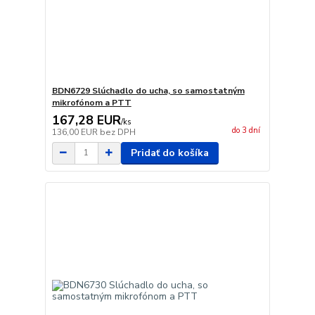
BDN6729 Slúchadlo do ucha, so samostatným
mikrofónom a PTT
167,28 EUR
/
ks
do 3 dní
136,00 EUR
bez DPH
Pridať do košíka