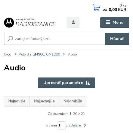
0
ks
za
0,00 EUR
Menu
Hľadať
Úvod
Motorola GM900, GM1200
Audio
Audio
Upresniť parametre
Najnovšie
Najlacnejšie
Najdrahšie
Zobrazujem 1-20 z 21
strana
z 2
ďalšie