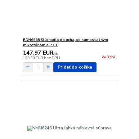
BDN6668 Slúchadlo do ucha, so samostatným
mikrofónom a PTT
147,97 EUR
/
ks
do 3 dní
120,30 EUR
bez DPH
Pridať do košíka