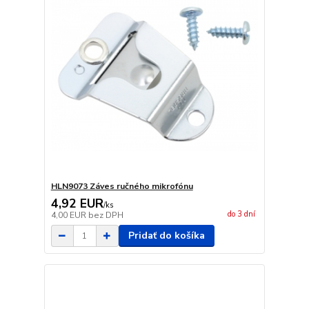
HLN9073 Záves ručného mikrofónu
4,92 EUR
/
ks
do 3 dní
4,00 EUR
bez DPH
Pridať do košíka