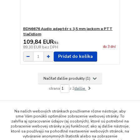
BDN6676 Audio adaptér s 3,5 mm jackom a PTT
tlačidlom
109,84 EUR
/
ks
do 3 dní
89,30 EUR
bez DPH
Pridať do košíka
Načítať ďalšie produkty (1)
strana
z 2
ďalšie
Na našich webových stránkach používame rôzne nástroje, aby
sme Vám ponúkli optimálne zobrazenie webovej stránky. To
zahŕňa aj spracovanie údajov (aj osobných), ktoré sú potrebné na
zobrazenie webovej stránky a jej funkčnosť, ako aj ďalšie nástroje,
ktoré sa používajú na pohodlné nastavenie webových stránok, na
vytváranie anonymných štatistík alebo na zobrazenie