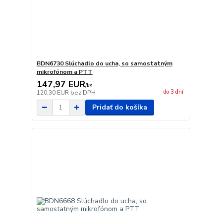
BDN6730 Slúchadlo do ucha, so samostatným
mikrofónom a PTT
147,97 EUR
/
ks
do 3 dní
120,30 EUR
bez DPH
Pridať do košíka