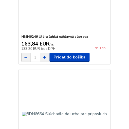
NMN6246 Ultra ľahká náhlavná súprava
163,84 EUR
/
ks
do 3 dní
133,20 EUR
bez DPH
Pridať do košíka