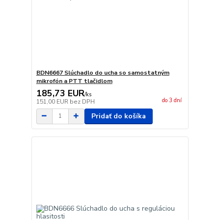
BDN6667 Slúchadlo do ucha so samostatným
mikrofón a PTT tlačidlom
185,73 EUR
/
ks
do 3 dní
151,00 EUR
bez DPH
Pridať do košíka