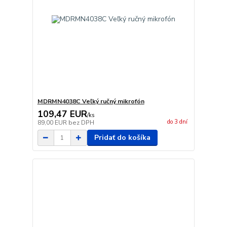
MDRMN4038C Veľký ručný mikrofón
109,47 EUR
/
ks
do 3 dní
89,00 EUR
bez DPH
Pridať do košíka