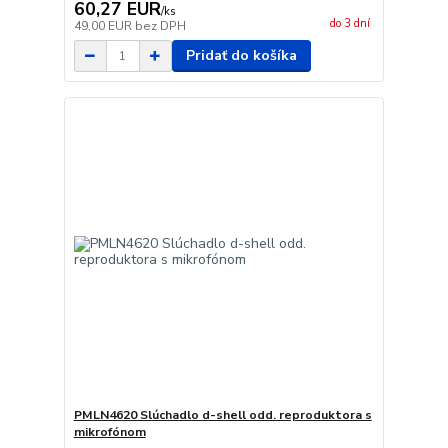
60,27 EUR
/
ks
do 3 dní
49,00 EUR
bez DPH
Pridať do košíka
PMLN4620 Slúchadlo d-shell odd. reproduktora s
mikrofónom