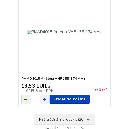
PMAD4015 Anténa VHF 155-174 MHz
13,53 EUR
/
ks
do 3 dní
11,00 EUR
bez DPH
Pridať do košíka
Načítať ďalšie produkty (20)
strana
z 5
ďalšie