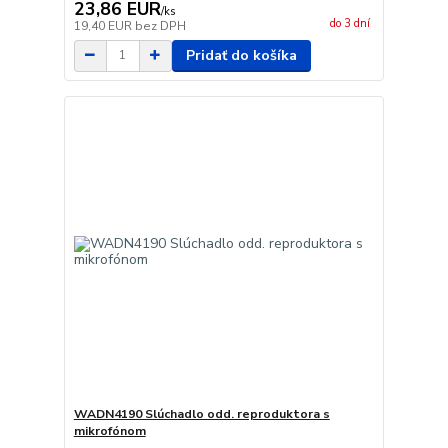
23,86 EUR
/
ks
do 3 dní
19,40 EUR
bez DPH
Pridať do košíka
WADN4190 Slúchadlo odd. reproduktora s
mikrofónom