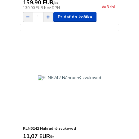
159,90 EUR
/
ks
do 3 dní
130,00 EUR
bez DPH
Pridať do košíka
RLN6242 Náhradný zvukovod
11,07 EUR
/
ks