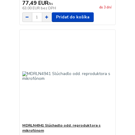
77,49 EUR
/
ks
do 3 dní
63,00 EUR
bez DPH
Pridať do košíka
MDRLN4941 Slúchadlo odd. reproduktora s
mikrofónom