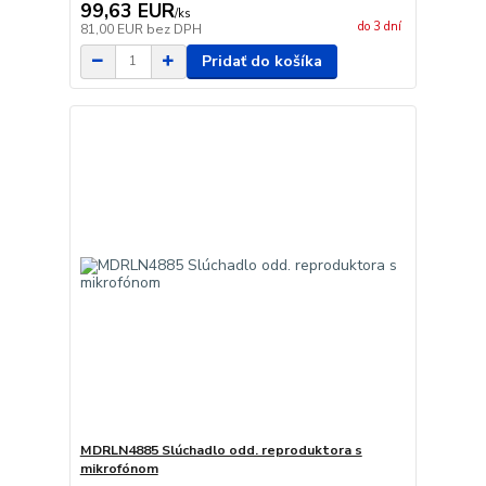
99,63 EUR
/
ks
do 3 dní
81,00 EUR
bez DPH
Pridať do košíka
MDRLN4885 Slúchadlo odd. reproduktora s
mikrofónom