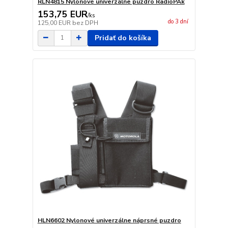
RLN4815 Nylonové univerzálne puzdro RadioPAk
153,75 EUR
/
ks
do 3 dní
125,00 EUR
bez DPH
Pridať do košíka
HLN6602 Nylonové univerzálne náprsné puzdro