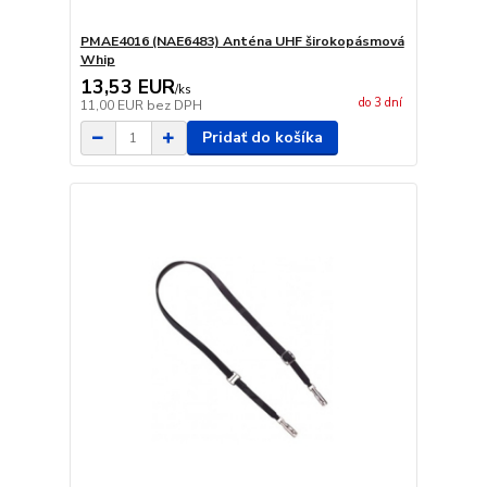
PMAE4016 (NAE6483) Anténa UHF širokopásmová
Whip
13,53 EUR
/
ks
do 3 dní
11,00 EUR
bez DPH
Pridať do košíka