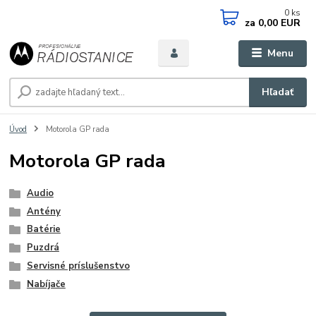
0
ks
za
0,00 EUR
Menu
Hľadať
Úvod
Motorola GP rada
Motorola GP rada
Audio
Antény
Batérie
Puzdrá
Servisné príslušenstvo
Nabíjače