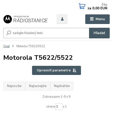
0
ks
za
0,00 EUR
Menu
Hľadať
Úvod
Motorola T5622/5522
Motorola T5622/5522
Upresniť parametre
Najnovšie
Najlacnejšie
Najdrahšie
Zobrazujem 1-9 z 9
strana
z 1