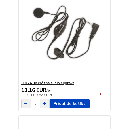
00174 Diskrétna audio súprava
13,16 EUR
/
ks
do 3 dní
10,70 EUR
bez DPH
Pridať do košíka