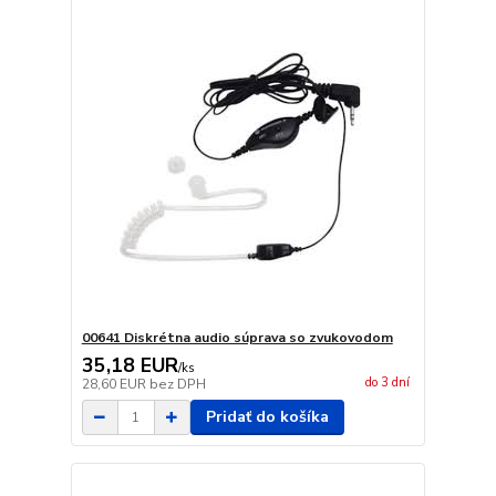
00641 Diskrétna audio súprava so zvukovodom
35,18 EUR
/
ks
do 3 dní
28,60 EUR
bez DPH
Pridať do košíka