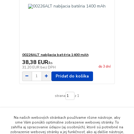
00226ALT nabíjacia batéria 1400 mAh
38,38 EUR
/
ks
do 3 dní
31,20 EUR
bez DPH
Pridať do košíka
strana
z 1
Na našich webových stránkach používame rôzne nástroje, aby
sme Vám ponúkli optimálne zobrazenie webovej stránky. To
zahŕňa aj spracovanie údajov (aj osobných), ktoré sú potrebné na
zobrazenie webovej stránky a jej funkčnosť, ako aj ďalšie nástroje,