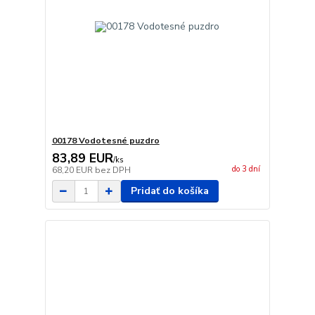
00178 Vodotesné puzdro
83,89 EUR
/
ks
do 3 dní
68,20 EUR
bez DPH
Pridať do košíka