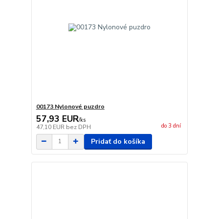
00173 Nylonové puzdro
57,93 EUR
/
ks
do 3 dní
47,10 EUR
bez DPH
Pridať do košíka