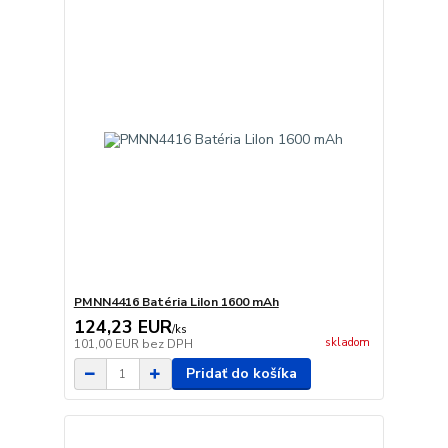
PMNN4416 Batéria LiIon 1600 mAh
124,23 EUR
/
ks
skladom
101,00 EUR
bez DPH
Pridať do košíka