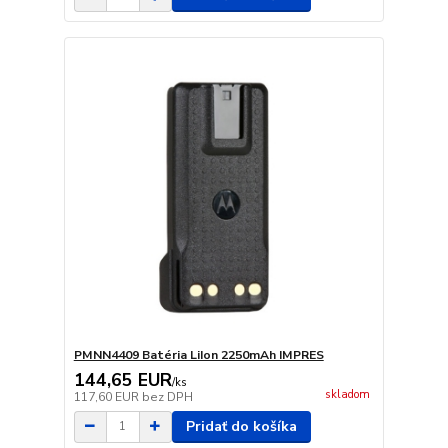
PMNN4409 Batéria LiIon 2250mAh IMPRES
144,65 EUR
/
ks
skladom
117,60 EUR
bez DPH
Pridať do košíka