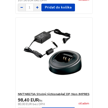
207,00 EUR
bez DPH
Pridať do košíka
NNTN8273A Stolný rýchlonabíjač DP, Non-IMPRES
98,40 EUR
/
ks
skladom
80,00 EUR
bez DPH