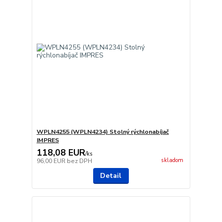
WPLN4255 (WPLN4234) Stolný rýchlonabíjač
IMPRES
118,08 EUR
/
ks
skladom
96,00 EUR
bez DPH
Detail