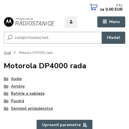
0
ks
za
0,00 EUR
Menu
Hľadať
Úvod
Motorola DP4000 rada
Motorola DP4000 rada
Audio
Antény
Batérie a nabíjače
Puzdrá
Servisné príslušenstvo
Upresniť parametre