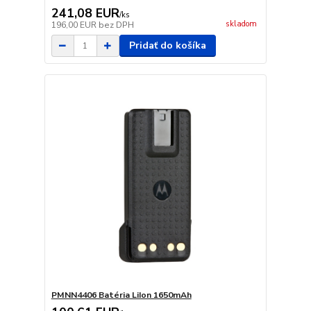
241,08 EUR
/
ks
skladom
196,00 EUR
bez DPH
Pridať do košíka
PMNN4406 Batéria LiIon 1650mAh