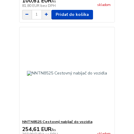
100,61 EUR
/
ks
skladom
81,80 EUR
bez DPH
Pridať do košíka
NNTN8525 Cestovný nabíjač do vozidla
254,61 EUR
/
ks
skladom