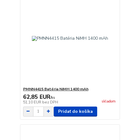
PMNN4415 Batéria NiMH 1400 mAh
62,85 EUR
/
ks
skladom
51,10 EUR
bez DPH
Pridať do košíka