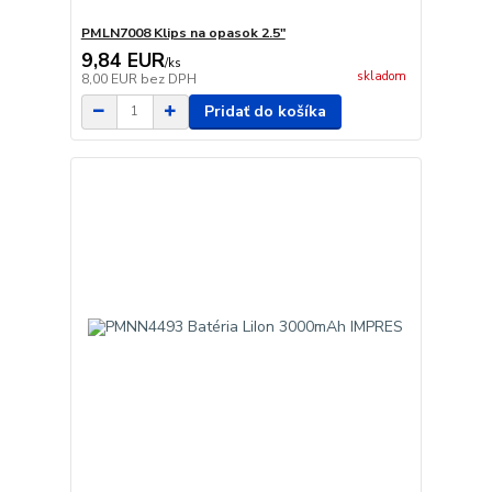
PMLN7008 Klips na opasok 2.5"
9,84 EUR
/
ks
skladom
8,00 EUR
bez DPH
Pridať do košíka