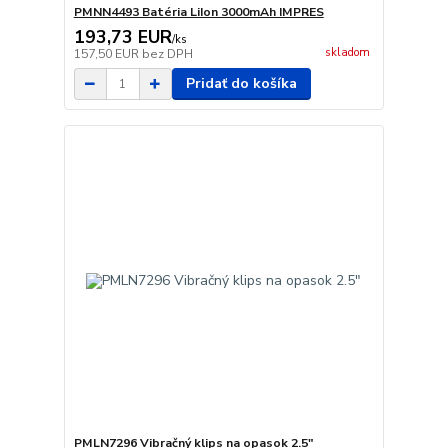
PMNN4493 Batéria LiIon 3000mAh IMPRES
193,73 EUR
/
ks
skladom
157,50 EUR
bez DPH
Pridať do košíka
PMLN7296 Vibračný klips na opasok 2.5"