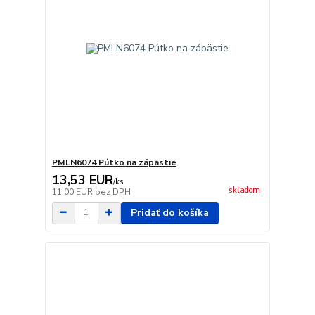
PMLN6074 Pútko na zápästie
13,53 EUR
/
ks
skladom
11,00 EUR
bez DPH
Pridať do košíka