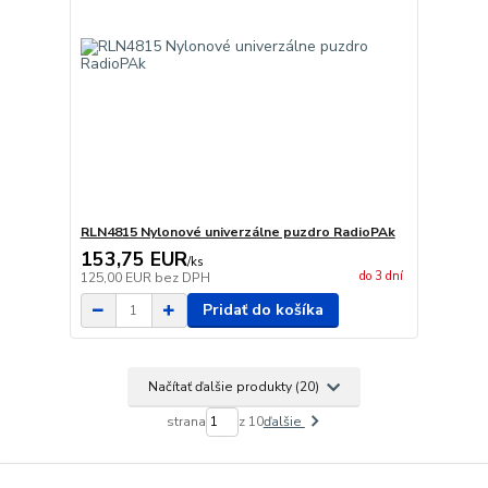
RLN4815 Nylonové univerzálne puzdro RadioPAk
153,75 EUR
/
ks
do 3 dní
125,00 EUR
bez DPH
Pridať do košíka
Načítať ďalšie produkty (20)
strana
z 10
ďalšie