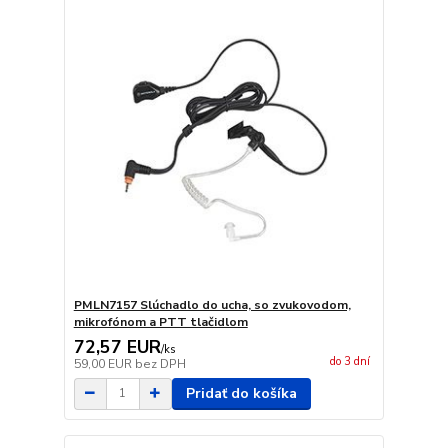
PMLN7157 Slúchadlo do ucha, so zvukovodom,
mikrofónom a PTT tlačidlom
72,57 EUR
/
ks
do 3 dní
59,00 EUR
bez DPH
Pridať do košíka