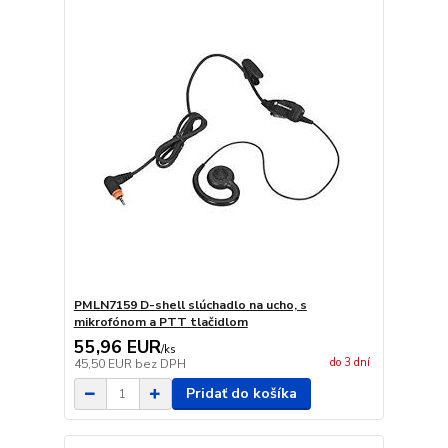
PMLN7159 D-shell slúchadlo na ucho, s
mikrofónom a PTT tlačidlom
55,96 EUR
/
ks
do 3 dní
45,50 EUR
bez DPH
Pridať do košíka