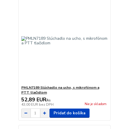
PMLN7189 Slúchadlo na ucho, s mikrofónom a
PTT tlačidlom
52,89 EUR
/
ks
Nie je skladom
43,00 EUR
bez DPH
Pridať do košíka