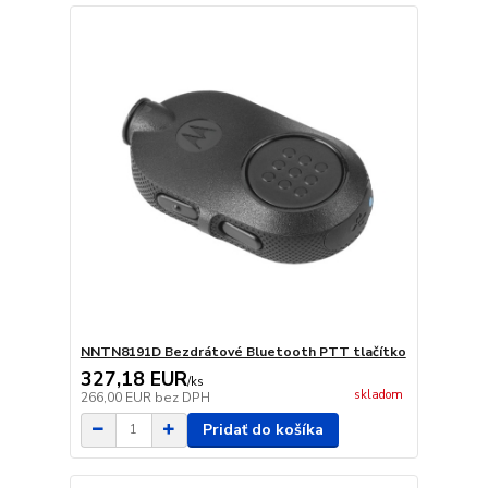
NNTN8191D Bezdrátové Bluetooth PTT tlačítko
327,18 EUR
/
ks
skladom
266,00 EUR
bez DPH
Pridať do košíka