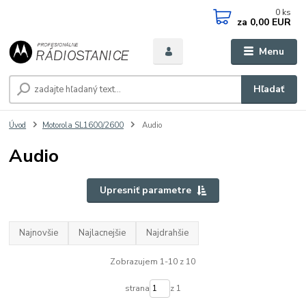
0
ks
za
0,00 EUR
Menu
Hľadať
Úvod
Motorola SL1600/2600
Audio
Audio
Upresniť parametre
Najnovšie
Najlacnejšie
Najdrahšie
Zobrazujem 1-10 z 10
strana
z 1