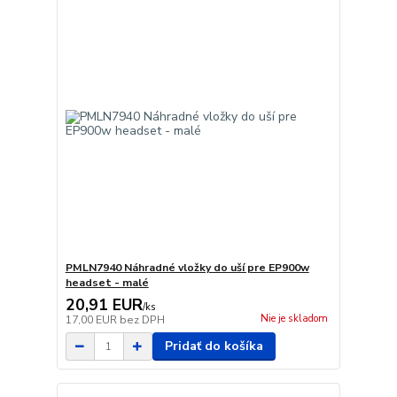
PMLN7940 Náhradné vložky do uší pre EP900w
headset - malé
20,91 EUR
/
ks
Nie je skladom
17,00 EUR
bez DPH
Pridať do košíka