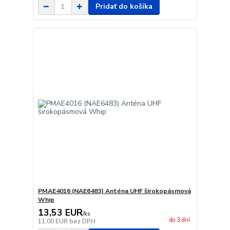
Pridať do košíka
PMAE4016 (NAE6483) Anténa UHF širokopásmová
Whip
13,53 EUR
/
ks
do 3 dní
11,00 EUR
bez DPH