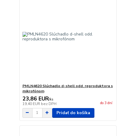
PMLN4620 Slúchadlo d-shell odd. reproduktora s
mikrofónom
23,86 EUR
/
ks
do 3 dní
19,40 EUR
bez DPH
Pridať do košíka