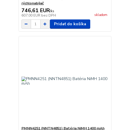
rýchlonabíjač
746,61 EUR
/
ks
skladom
607,00 EUR
bez DPH
Pridať do košíka
PMNN4251 (NNTN4851) Batéria NiMH 1400 mAh