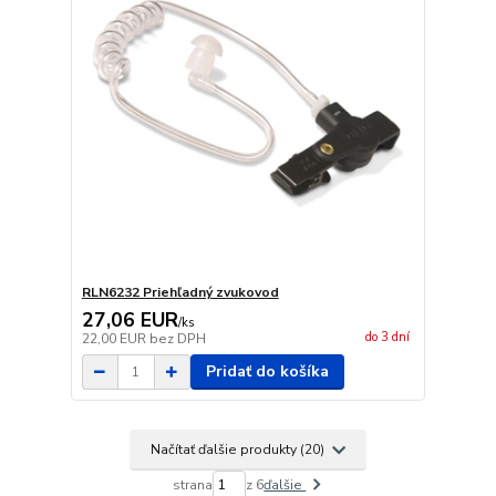
RLN6232 Priehľadný zvukovod
27,06 EUR
/
ks
do 3 dní
22,00 EUR
bez DPH
Pridať do košíka
Načítať ďalšie produkty (20)
strana
z 6
ďalšie