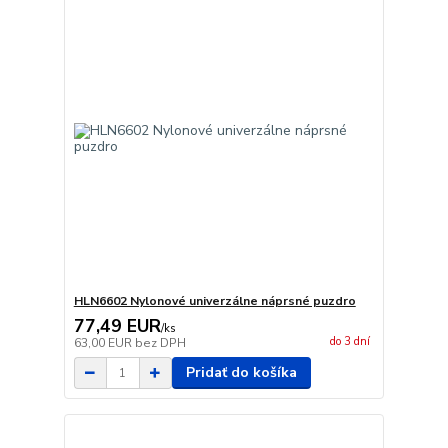
HLN6602 Nylonové univerzálne náprsné puzdro
77,49 EUR
/
ks
do 3 dní
63,00 EUR
bez DPH
Pridať do košíka