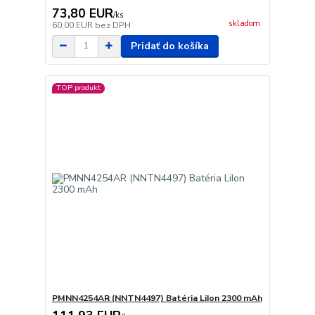
73,80 EUR
/
ks
skladom
60,00 EUR
bez DPH
Pridať do košíka
TOP produkt
PMNN4254AR (NNTN4497) Batéria LiIon 2300 mAh