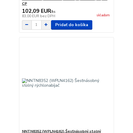
CP
102,09 EUR
/
ks
skladom
83,00 EUR
bez DPH
Pridať do košíka
NNTN8352 (WPLN4162) Šesťnásobný stolný