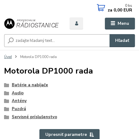
0
ks
za
0,00 EUR
Menu
Hľadať
Úvod
Motorola DP1000 rada
Motorola DP1000 rada
Batérie a nabíjače
Audio
Antény
Puzdrá
Servisné príslušenstvo
Upresniť parametre