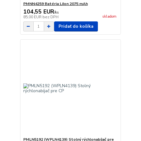
PMNN4259 Batéria LiIon 2075 mAh
104,55 EUR
/
ks
skladom
85,00 EUR
bez DPH
Pridať do košíka
PMLN5192 (WPLN4139) Stolný rýchlonabíjač pre