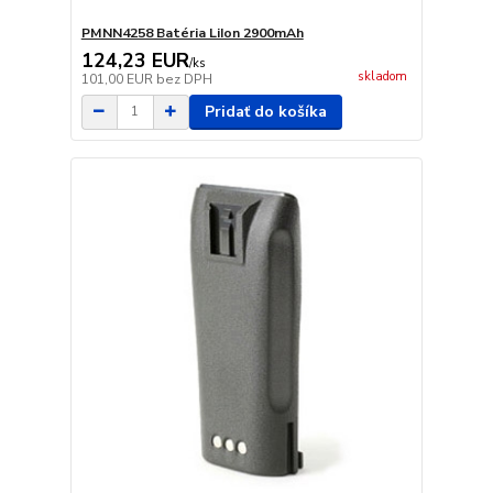
PMNN4258 Batéria LiIon 2900mAh
124,23 EUR
/
ks
skladom
101,00 EUR
bez DPH
Pridať do košíka