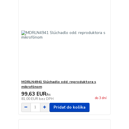
MDRLN4941 Slúchadlo odd. reproduktora s
mikrofónom
99,63 EUR
/
ks
do 3 dní
81,00 EUR
bez DPH
Pridať do košíka