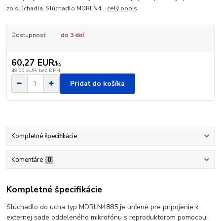
zo slúchadla. Slúchadlo MDRLN4...
celý popis
Dostupnosť
do 3 dní
60,27 EUR
/
ks
49,00 EUR
bez DPH
Pridať do košíka
Kompletné špecifikácie
Komentáre
0
Kompletné špecifikácie
Slúchadlo do ucha typ MDRLN4885 je určené pre pripojenie k
externej sade oddeleného mikrofónu s reproduktorom pomocou