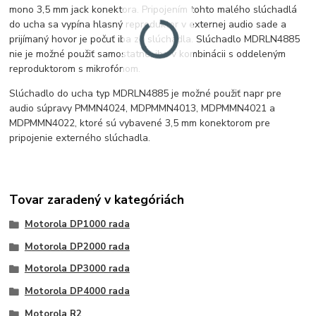
mono 3,5 mm jack konektora. Pripojením tohto malého slúchadlá
do ucha sa vypína hlasný reproduktor v externej audio sade a
prijímaný hovor je počuť iba zo slúchadla. Slúchadlo MDRLN4885
nie je možné použiť samostatne, iba v kombinácii s oddeleným
reproduktorom s mikrofónom.
Slúchadlo do ucha typ MDRLN4885 je možné použiť napr pre
audio súpravy PMMN4024, MDPMMN4013, MDPMMN4021 a
MDPMMN4022, ktoré sú vybavené 3,5 mm konektorom pre
pripojenie externého slúchadla.
Tovar zaradený v kategóriách
Motorola DP1000 rada
Motorola DP2000 rada
Motorola DP3000 rada
Motorola DP4000 rada
Motorola R2