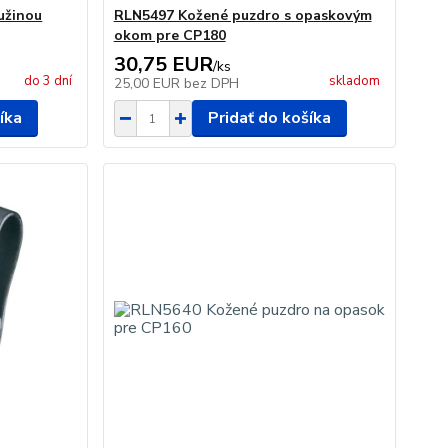
užinou
RLN5497 Kožené puzdro s opaskovým
okom pre CP180
30,75 EUR
/
ks
do 3 dní
skladom
25,00 EUR
bez DPH
íka
Pridať do košíka