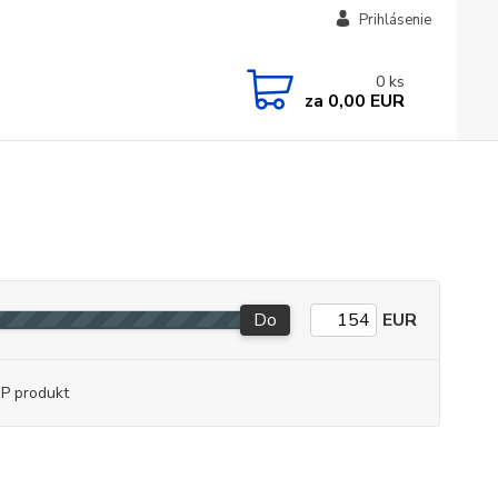
Prihlásenie
0
ks
za
0,00 EUR
Do
EUR
P produkt