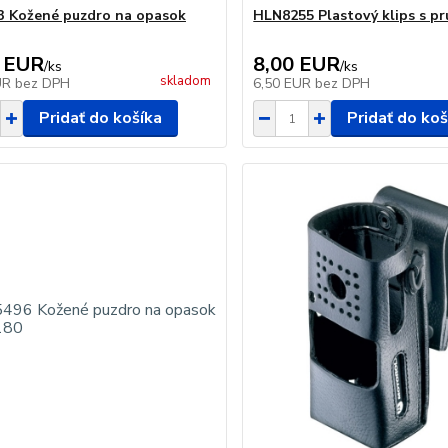
 Kožené puzdro na opasok
HLN8255 Plastový klips s pr
 EUR
8,00 EUR
/
ks
/
ks
skladom
UR
bez DPH
6,50 EUR
bez DPH
Pridať do košíka
Pridať do koš