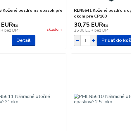
 Kožené puzdro na opasok pre
RLN5641 Kožené puzdro s 
okom pre CP160
 EUR
30,75 EUR
/
ks
/
ks
skladom
UR
bez DPH
25,00 EUR
bez DPH
Detail
Pridať do koš