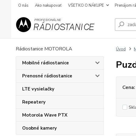
O nás
Ako nakupovať
VŠETKO O NÁKUPE
Prenájom rá
Rádiostanice MOTOROLA
Úvod
M
Puzd
Mobilné rádiostanice
Prenosné rádiostanice
Cena:
LTE vysielačky
Repeatery
Skl
Motorola Wave PTX
Osobné kamery