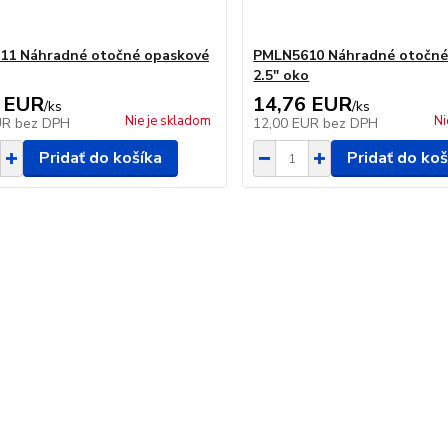
11 Náhradné otočné opaskové
PMLN5610 Náhradné otočné
2.5" oko
 EUR
14,76 EUR
/
ks
/
ks
Nie je skladom
Ni
UR
bez DPH
12,00 EUR
bez DPH
Pridať do košíka
Pridať do koš