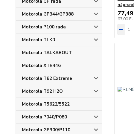
Motorola GP rada
náprsné
77,49
Motorola GP344/GP388
63,00 E
Motorola P100 rada
Motorola TLKR
Motorola TALKABOUT
Motorola XTR446
Motorola T82 Extreme
Motorola T92 H2O
Motorola T5622/5522
Motorola P040/P080
Motorola GP300/P110