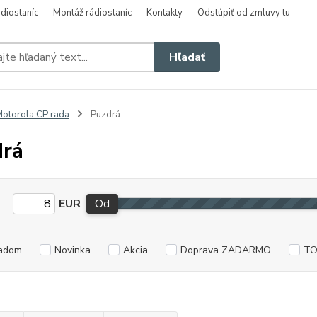
diostaníc
Montáž rádiostaníc
Kontakty
Odstúpiť od zmluvy tu
Hľadať
otorola CP rada
Puzdrá
rá
EUR
Od
adom
Novinka
Akcia
Doprava ZADARMO
TO