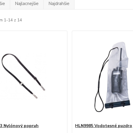
šie
Najlacnejšie
Najdrahšie
m 1-14 z 14
3 Nylónový popruh
HLN9985 Vodotesné puzdro