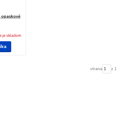
 opaskové
e je skladom
íka
strana
z 1