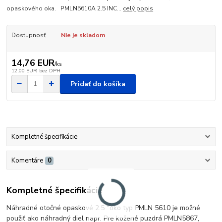
opaskového oka. PMLN5610A 2.5 INC...
celý popis
Dostupnosť
Nie je skladom
14,76 EUR
/
ks
12,00 EUR
bez DPH
Pridať do košíka
Kompletné špecifikácie
Komentáre
0
Kompletné špecifikácie
Náhradné otočné opaskové 2.5 "oko typ PMLN 5610 je možné
použiť ako náhradný diel napr. Pre kožené puzdrá PMLN5867,