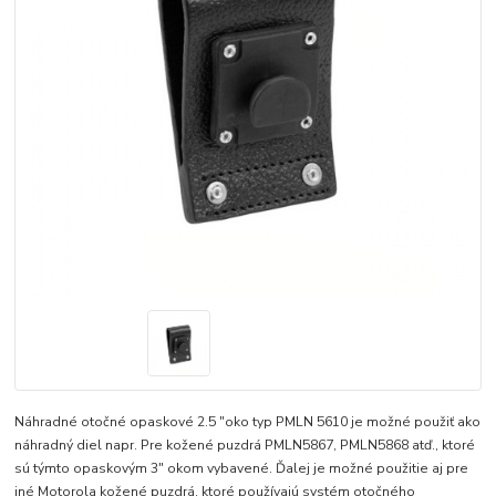
Náhradné otočné opaskové 2.5 "oko typ PMLN 5610 je možné použiť ako
náhradný diel napr. Pre kožené puzdrá PMLN5867, PMLN5868 atď., ktoré
sú týmto opaskovým 3" okom vybavené. Ďalej je možné použitie aj pre
iné Motorola kožené puzdrá, ktoré používajú systém otočného