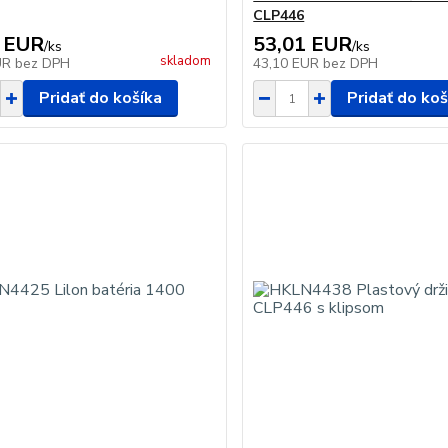
CLP446
 EUR
53,01 EUR
/
ks
/
ks
skladom
UR
bez DPH
43,10 EUR
bez DPH
Pridať do košíka
Pridať do koš