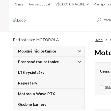
O nás
Ako nakupovať
VŠETKO O NÁKUPE
Prenájom rá
Rádiostanice MOTOROLA
Úvod
Moto
Mobilné rádiostanice
Prenosné rádiostanice
Cena:
LTE vysielačky
Repeatery
Skl
Motorola Wave PTX
Osobné kamery