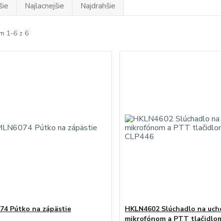
šie
Najlacnejšie
Najdrahšie
m 1-6 z 6
4 Pútko na zápästie
HKLN4602 Slúchadlo na ucho
mikrofónom a PTT tlačidlo