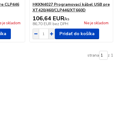
re CLP446
HKKN4027 Programovací kábel USB pre
XT420/460/CLP446/XT660D
106,64 EUR
/
ks
e je skladom
Nie je skladom
86,70 EUR
bez DPH
íka
Pridať do košíka
strana
z 1