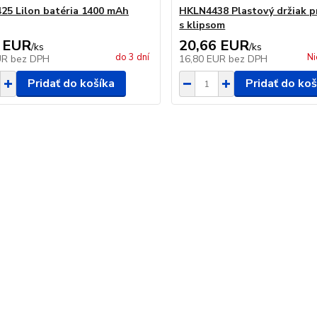
5 Lilon batéria 1400 mAh
HKLN4438 Plastový držiak p
s klipsom
 EUR
20,66 EUR
/
ks
/
ks
do 3 dní
Ni
UR
bez DPH
16,80 EUR
bez DPH
Pridať do košíka
Pridať do koš