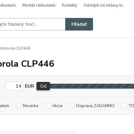
diostaníc
Montáž rádiostaníc
Kontakty
Odstúpiť od zmluvy tu
Hľadať
Motorola CLP446
rola CLP446
EUR
Od
adom
Novinka
Akcia
Doprava ZADARMO
TO