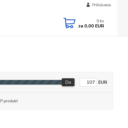
Prihlásenie
0
ks
za
0,00 EUR
Do
EUR
P produkt