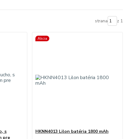
strana
z 1
Akcia
, s
HKNN4013 Lilon batéria 1800 mAh
m pre