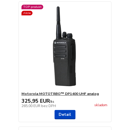
TOP produkt
Akcia
Motorola MOTOTRBO™ DP1400 UHF analog
325,95 EUR
/
ks
skladom
265,00 EUR
bez DPH
Detail