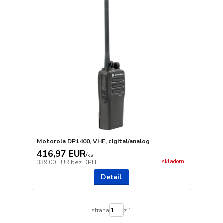
Motorola DP1400, VHF, digital/analog
416,97 EUR
/
ks
skladom
339,00 EUR
bez DPH
Detail
strana
z 1