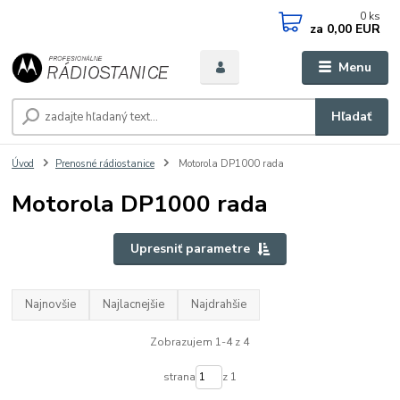
0
ks
za
0,00 EUR
Menu
Hľadať
Úvod
Prenosné rádiostanice
Motorola DP1000 rada
Motorola DP1000 rada
Upresniť parametre
Najnovšie
Najlacnejšie
Najdrahšie
Zobrazujem 1-4 z 4
strana
z 1