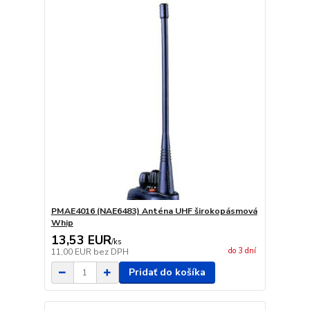
PMAE4016 (NAE6483) Anténa UHF širokopásmová
Whip
13,53 EUR
/
ks
do 3 dní
11,00 EUR
bez DPH
Pridať do košíka