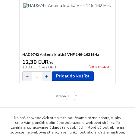
HAD9742 Anténa krátká VHF 146-162 MHz
12,30 EUR
/
ks
Nie je skladom
10,00 EUR
bez DPH
Pridať do košíka
strana
z 1
Na našich webových stránkach používame rôzne nástroje, aby
sme Vám ponúkli optimálne zobrazenie webovej stránky. To
zahŕňa aj spracovanie údajov (aj osobných), ktoré sú potrebné na
zobrazenie webovej stránky a jej funkčnosť, ako aj ďalšie nástroje,