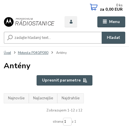
0
ks
za
0,00 EUR
Menu
Hľadať
Úvod
Motorola P040/P080
Antény
Antény
Upresniť parametre
Najnovšie
Najlacnejšie
Najdrahšie
Zobrazujem 1-12 z 12
strana
z 1