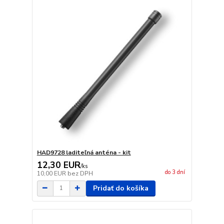
HAD9728 laditeľná anténa - kit
12,30 EUR
/
ks
do 3 dní
10,00 EUR
bez DPH
Pridať do košíka