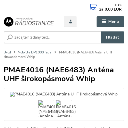
0
ks
za
0,00 EUR
Menu
Hľadať
Úvod
Motorola DP1000 rada
PMAE4016 (NAE6483) Anténa UHF
širokopásmová Whip
PMAE4016 (NAE6483) Anténa
UHF širokopásmová Whip