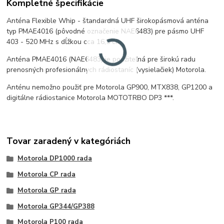
Kompletné špecifikácie
Anténa Flexible Whip - štandardná UHF širokopásmová anténa
typ PMAE4016 (pôvodné označenie NAE6483) pre pásmo UHF
403 - 520 MHz s dĺžkou cca 16,5 cm.
Anténa PMAE4016 (NAE6483) je použiteľná pre širokú radu
prenosných profesionálnych rádiostaníc (vysielačiek) Motorola.
Anténu nemožno použiť pre Motorola GP900, MTX838, GP1200 a
digitálne rádiostanice Motorola MOTOTRBO DP3 ***.
Tovar zaradený v kategóriách
Motorola DP1000 rada
Motorola CP rada
Motorola GP rada
Motorola GP344/GP388
Motorola P100 rada