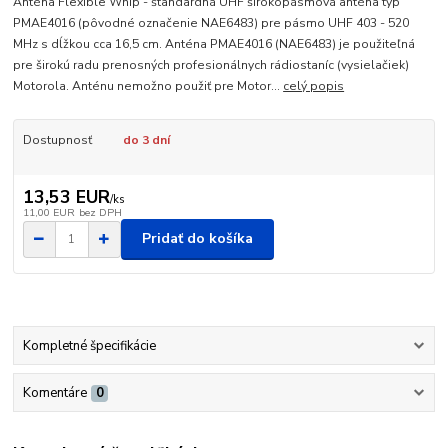
Anténa Flexible Whip - štandardná UHF širokopásmová anténa typ
PMAE4016 (pôvodné označenie NAE6483) pre pásmo UHF 403 - 520
MHz s dĺžkou cca 16,5 cm. Anténa PMAE4016 (NAE6483) je použiteľná
pre širokú radu prenosných profesionálnych rádiostaníc (vysielačiek)
Motorola. Anténu nemožno použiť pre Motor...
celý popis
Dostupnosť
do 3 dní
13,53 EUR
/
ks
11,00 EUR
bez DPH
Pridať do košíka
Kompletné špecifikácie
Komentáre
0