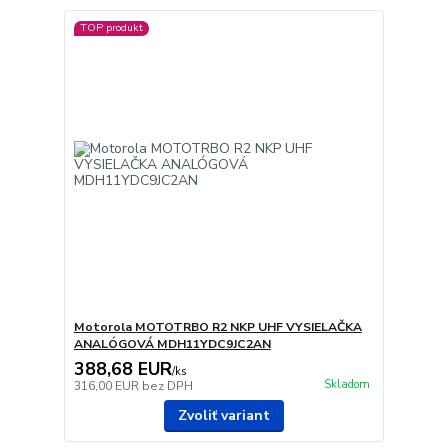
TOP produkt
Motorola MOTOTRBO R2 NKP UHF VYSIELAČKA
ANALÓGOVÁ MDH11YDC9JC2AN
388,68 EUR
/
ks
Skladom
316,00 EUR
bez DPH
Zvoliť variant