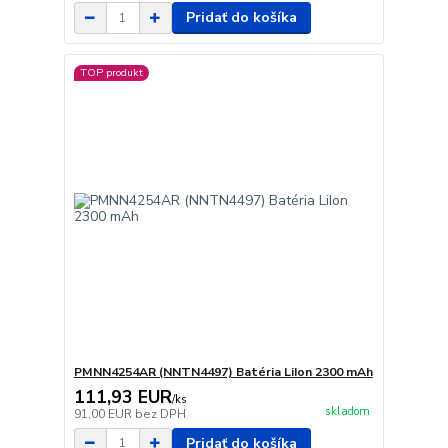
Pridať do košíka
TOP produkt
PMNN4254AR (NNTN4497) Batéria LiIon 2300 mAh
111,93 EUR
/
ks
skladom
91,00 EUR
bez DPH
Pridať do košíka