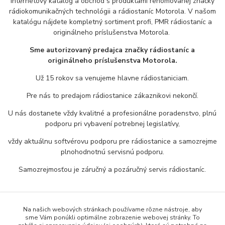
Internetový katalóg a obchod s produktami renomovanej značky
rádiokomunikačných technológii a rádiostaníc Motorola. V našom
katalógu nájdete kompletný sortiment profi, PMR rádiostaníc a
originálneho príslušenstva Motorola.
Sme autorizovaný predajca značky rádiostaníc a
originálneho príslušenstva Motorola.
Už 15 rokov sa venujeme hlavne rádiostaniciam.
Pre nás to predajom rádiostanice zákaznikovi nekončí.
U nás dostanete vždy kvalitné a profesionálne poradenstvo, plnú
podporu pri vybavení potrebnej legislatívy,
vždy aktuálnu softvérovu podporu pre rádiostanice a samozrejme
plnohodnotnú servisnú podporu.
Samozrejmosťou je záručný a pozáručný servis rádiostaníc.
Na našich webových stránkach používame rôzne nástroje, aby
sme Vám ponúkli optimálne zobrazenie webovej stránky. To