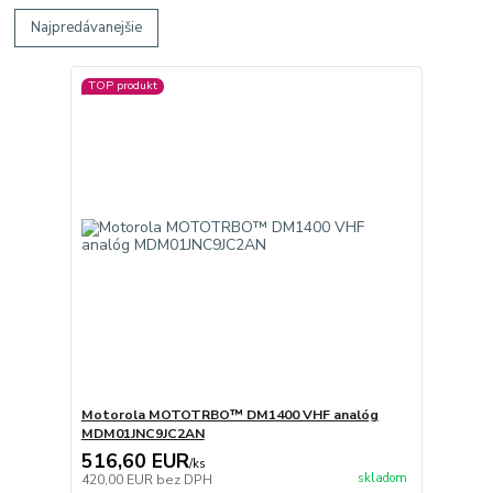
Najpredávanejšie
TOP produkt
Motorola MOTOTRBO™ DM1400 VHF analóg
MDM01JNC9JC2AN
516,60 EUR
/
ks
skladom
420,00 EUR
bez DPH