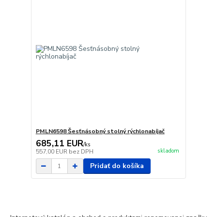
PMLN6598 Šesťnásobný stolný rýchlonabíjač
685,11 EUR
/
ks
skladom
557,00 EUR
bez DPH
Pridať do košíka