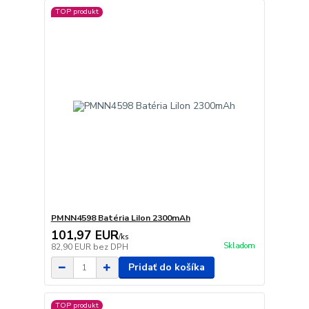
TOP produkt
PMNN4598 Batéria LiIon 2300mAh
101,97 EUR
/
ks
Skladom
82,90 EUR
bez DPH
Pridať do košíka
TOP produkt