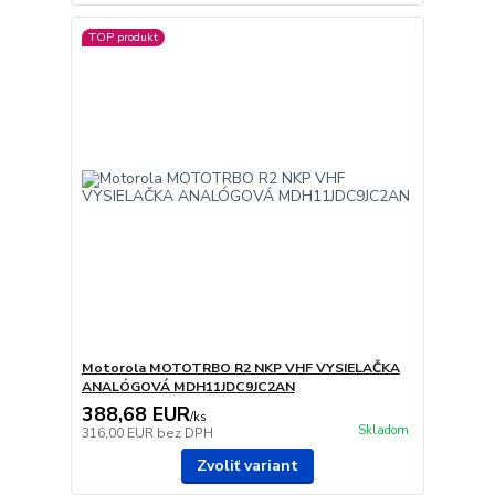
TOP produkt
Motorola MOTOTRBO R2 NKP VHF VYSIELAČKA
ANALÓGOVÁ MDH11JDC9JC2AN
388,68 EUR
/
ks
Skladom
316,00 EUR
bez DPH
Zvoliť variant