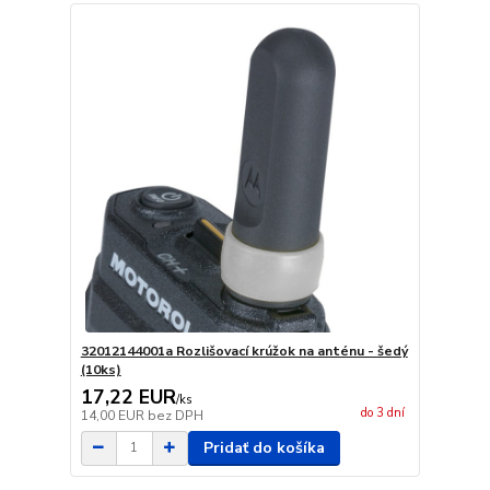
32012144001a Rozlišovací krúžok na anténu - šedý
(10ks)
17,22 EUR
/
ks
do 3 dní
14,00 EUR
bez DPH
Pridať do košíka