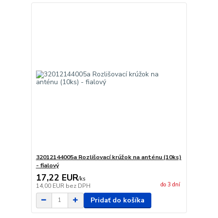
32012144005a Rozlišovací krúžok na anténu (10ks)
- fialový
17,22 EUR
/
ks
do 3 dní
14,00 EUR
bez DPH
Pridať do košíka