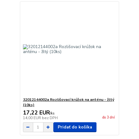
32012144002a Rozlišovací krúžok na anténu - žltý
(10ks)
17,22 EUR
/
ks
do 3 dní
14,00 EUR
bez DPH
Pridať do košíka