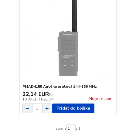
PMAD4155 Anténa prútová 144-156 MHz
22,14 EUR
/
ks
Nie je skladom
18,00 EUR
bez DPH
Pridať do košíka
strana
z 1