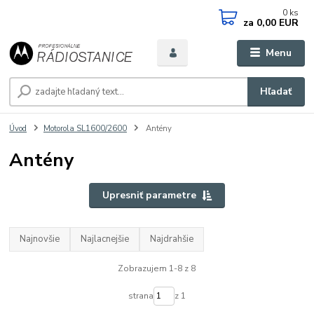
0
ks
za
0,00 EUR
Menu
Hľadať
Úvod
Motorola SL1600/2600
Antény
Antény
Upresniť parametre
Najnovšie
Najlacnejšie
Najdrahšie
Zobrazujem 1-8 z 8
strana
z 1