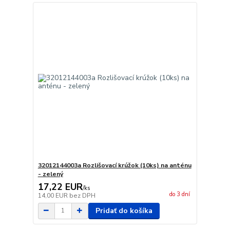
32012144003a Rozlišovací krúžok (10ks) na anténu
- zelený
17,22 EUR
/
ks
do 3 dní
14,00 EUR
bez DPH
Pridať do košíka