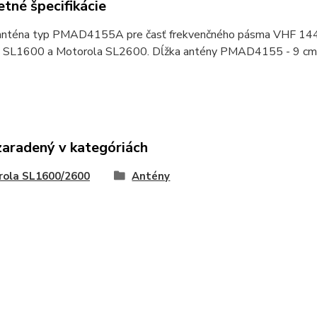
tné špecifikácie
anténa typ PMAD4155A pre časť frekvenčného pásma VHF 144-1
 SL1600 a Motorola SL2600. Dĺžka antény PMAD4155 - 9 cm
zaradený v kategóriách
rola SL1600/2600
Antény