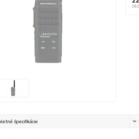
22
18,
etné špecifikácie