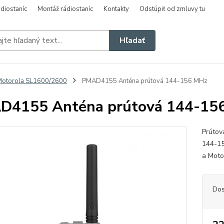
diostaníc
Montáž rádiostaníc
Kontakty
Odstúpiť od zmluvy tu
Hľadať
Motorola SL1600/2600
PMAD4155 Anténa prútová 144-156 MHz
D4155 Anténa prútová 144-15
Prútov
144-15
a Moto
Dos