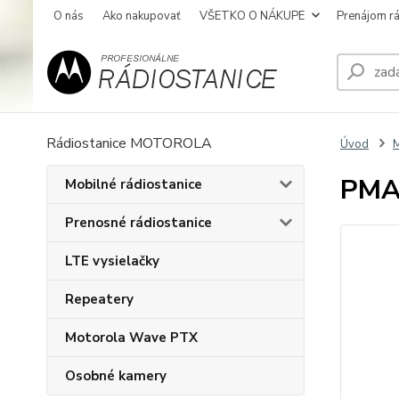
O nás
Ako nakupovať
VŠETKO O NÁKUPE
Prenájom rá
Rádiostanice MOTOROLA
Úvod
PMA
Mobilné rádiostanice
Prenosné rádiostanice
LTE vysielačky
Repeatery
Motorola Wave PTX
Osobné kamery