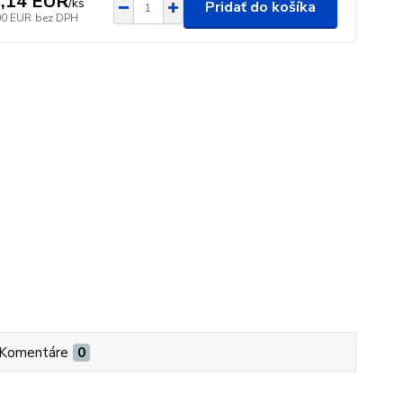
,14 EUR
/
ks
Pridať do košíka
00 EUR
bez DPH
Komentáre
0