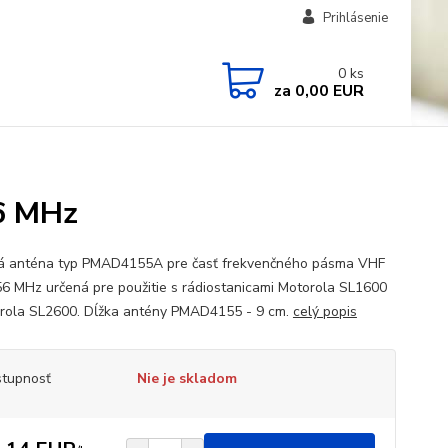
Prihlásenie
0
ks
za
0,00 EUR
6 MHz
á anténa typ PMAD4155A pre časť frekvenčného pásma VHF
6 MHz určená pre použitie s rádiostanicami Motorola SL1600
rola SL2600. Dĺžka antény PMAD4155 - 9 cm.
celý popis
tupnosť
Nie je skladom