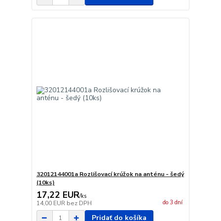
32012144001a Rozlišovací krúžok na anténu - šedý
(10ks)
17,22 EUR
/
ks
do 3 dní
14,00 EUR
bez DPH
Pridať do košíka