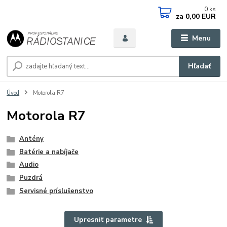
0
ks
za
0,00 EUR
Menu
Hľadať
Úvod
Motorola R7
Motorola R7
Antény
Batérie a nabíjače
Audio
Puzdrá
Servisné príslušenstvo
Upresniť parametre