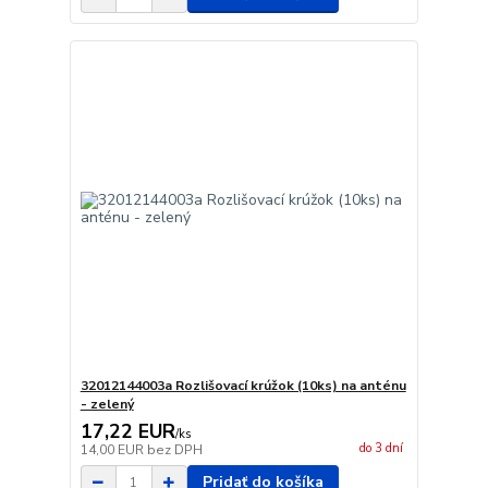
32012144003a Rozlišovací krúžok (10ks) na anténu
- zelený
17,22 EUR
/
ks
do 3 dní
14,00 EUR
bez DPH
Pridať do košíka