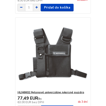
8,00 EUR
bez DPH
Pridať do košíka
HLN6602 Nylonové univerzálne náprsné puzdro
77,49 EUR
/
ks
do 3 dní
63,00 EUR
bez DPH