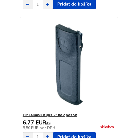
Pridať do košíka
PMLN4651 Klips 2" na opasok
6,77 EUR
/
ks
skladom
5,50 EUR
bez DPH
Pridať do košíka