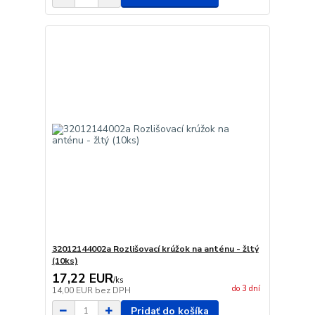
32012144002a Rozlišovací krúžok na anténu - žltý
(10ks)
17,22 EUR
/
ks
do 3 dní
14,00 EUR
bez DPH
Pridať do košíka