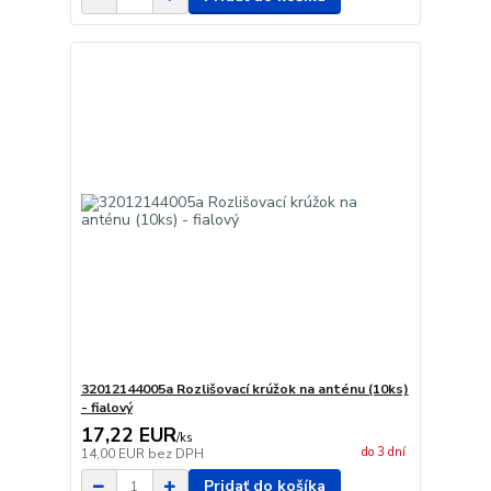
32012144005a Rozlišovací krúžok na anténu (10ks)
- fialový
17,22 EUR
/
ks
do 3 dní
14,00 EUR
bez DPH
Pridať do košíka