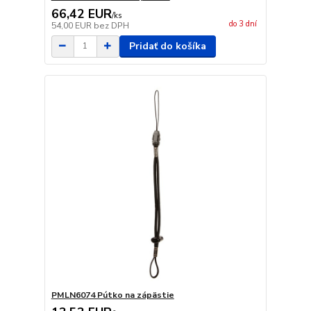
66,42 EUR
/
ks
do 3 dní
54,00 EUR
bez DPH
Pridať do košíka
PMLN6074 Pútko na zápästie