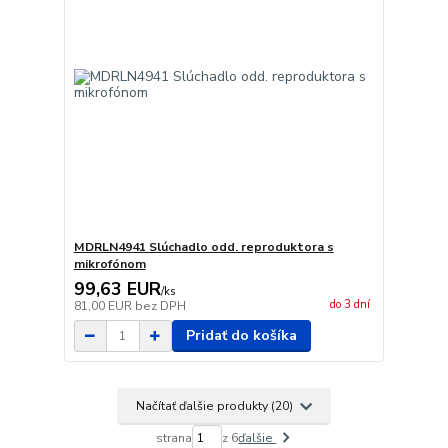
MDRLN4941 Slúchadlo odd. reproduktora s
mikrofónom
99,63 EUR
/
ks
do 3 dní
81,00 EUR
bez DPH
Pridať do košíka
Načítať ďalšie produkty (20)
strana
z 6
ďalšie