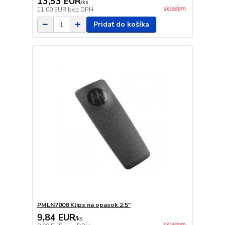
13,53 EUR
/
ks
skladom
11,00 EUR
bez DPH
Pridať do košíka
PMLN7008 Klips na opasok 2.5"
9,84 EUR
/
ks
skladom