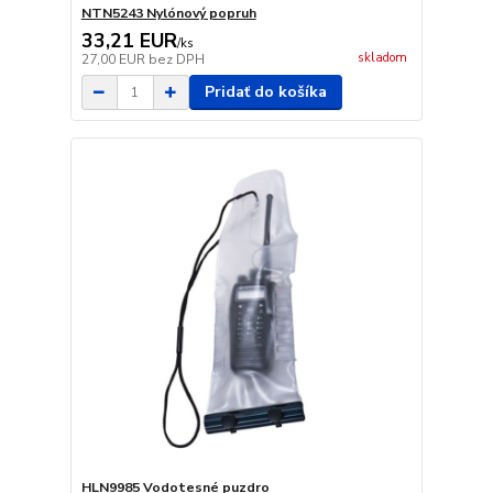
NTN5243 Nylónový popruh
33,21 EUR
/
ks
skladom
27,00 EUR
bez DPH
Pridať do košíka
HLN9985 Vodotesné puzdro