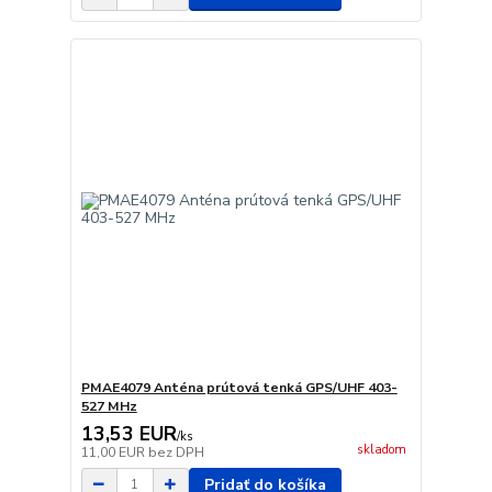
PMAE4079 Anténa prútová tenká GPS/UHF 403-
527 MHz
13,53 EUR
/
ks
skladom
11,00 EUR
bez DPH
Pridať do košíka