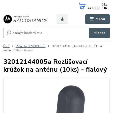
0
ks
za
0,00 EUR
Menu
Hľadať
Úvod
Motorola DP2000 rada
32012144005a Rozlišovací krúžok na
anténu (10ks) - fialový
32012144005a Rozlišovací
krúžok na anténu (10ks) - fialový