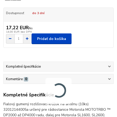
Dostupnosť
do 3 dní
17,22 EUR
/
ks
14,00 EUR
bez DPH
Pridať do košíka
Kompletné špecifikácie
Komentáre
0
Kompletné špecifikácie
Fialový gumený rozlišovací krúžok na anténu (10ks)
32012144005a určený pre rádiostanice Motorola MOTOTRBO ™
DP2000 až DP4000 radu, ďalej pre Motorola SL1600, SL2600,