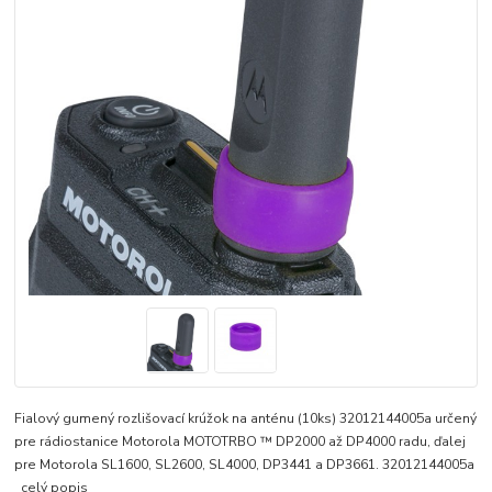
Fialový gumený rozlišovací krúžok na anténu (10ks) 32012144005a určený
pre rádiostanice Motorola MOTOTRBO ™ DP2000 až DP4000 radu, ďalej
pre Motorola SL1600, SL2600, SL4000, DP3441 a DP3661. 32012144005a
celý popis