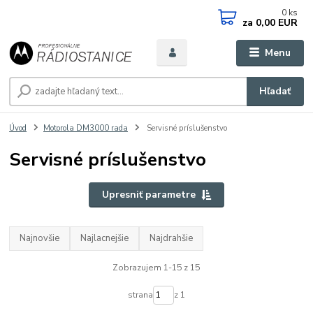
0
ks
za
0,00 EUR
Menu
Hľadať
Úvod
Motorola DM3000 rada
Servisné príslušenstvo
Servisné príslušenstvo
Upresniť parametre
Najnovšie
Najlacnejšie
Najdrahšie
Zobrazujem 1-15 z 15
strana
z 1