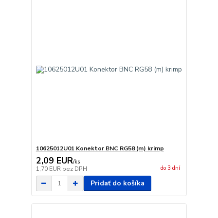
10625012U01 Konektor BNC RG58 (m) krimp
2,09 EUR
/
ks
do 3 dní
1,70 EUR
bez DPH
Pridať do košíka