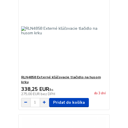
RLN4858 Externé kľúčovacie tlačidlo na husom
krku
338,25 EUR
/
ks
do 3 dní
275,00 EUR
bez DPH
Pridať do košíka