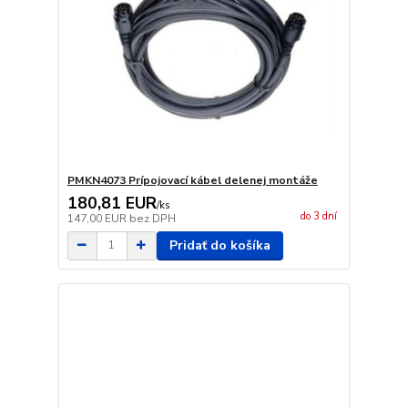
PMKN4073 Prípojovací kábel delenej montáže
180,81 EUR
/
ks
do 3 dní
147,00 EUR
bez DPH
Pridať do košíka