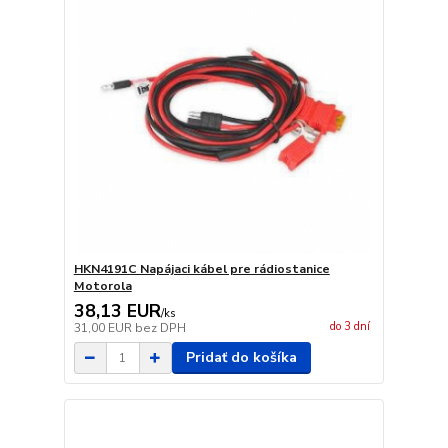
HKN4191C Napájaci kábel pre rádiostanice
Motorola
38,13 EUR
/
ks
do 3 dní
31,00 EUR
bez DPH
Pridať do košíka