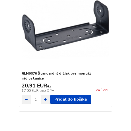
RLN6076 Štandardný držiak pre montáž
rádiostanice
20,91 EUR
/
ks
do 3 dní
17,00 EUR
bez DPH
Pridať do košíka