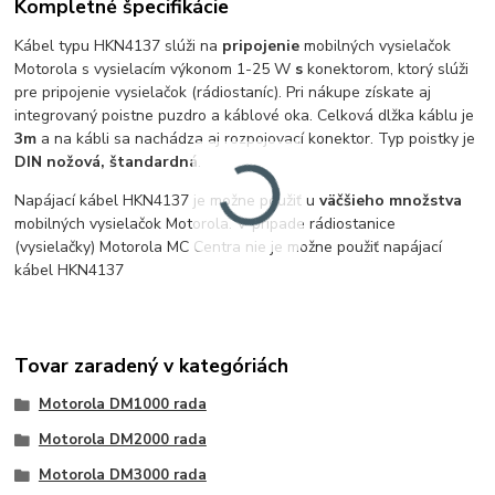
Kompletné špecifikácie
Kábel typu HKN4137 slúži na
pripojenie
mobilných vysielačok
Motorola s vysielacím výkonom 1-25 W
s
konektorom, ktorý slúži
pre pripojenie vysielačok (rádiostaníc). Pri nákupe získate aj
integrovaný poistne puzdro a káblové oka. Celková dlžka káblu je
3m
a na kábli sa nachádza aj rozpojovací konektor. Typ poistky je
DIN nožová, štandardná
.
Napájací kábel HKN4137 je možne použiť u
väčšieho množstva
mobilných vysielačok Motorola. V prípade rádiostanice
(vysielačky) Motorola MC Centra nie je možne použiť napájací
kábel HKN4137
Tovar zaradený v kategóriách
Motorola DM1000 rada
Motorola DM2000 rada
Motorola DM3000 rada