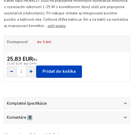
Kábel typu HKN4137 slúži na pripojenie mobilných vysielačok Motorola
s vysielacím výkonom 1-25 W s konektorom, ktorý slúži pre pripojenie
vysielačok (rádiostaníc). Pri nákupe získate aj integrovaný poistne
puzdro a káblové oka. Celková dlžka káblu je 3m a na kábli sa nachádza
aj rozpojovací konektor...
celý popis
Dostupnosť
do 3 dní
25,83 EUR
/
ks
21,00 EUR
bez DPH
Pridať do košíka
Kompletné špecifikácie
Komentáre
0