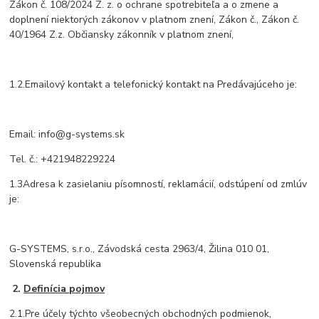
Zákon č. 108/2024 Z. z. o ochrane spotrebiteľa a o zmene a
doplnení niektorých zákonov v platnom znení, Zákon č., Zákon č.
40/1964 Z.z. Občiansky zákonník v platnom znení,
1.2.Emailový kontakt a telefonický kontakt na Predávajúceho je:
Email: info@g-systems.sk
Tel. č.: +421948229224
1.3Adresa k zasielaniu písomností, reklamácií, odstúpení od zmlúv
je:
G-SYSTEMS, s.r.o., Závodská cesta 2963/4, Žilina 010 01,
Slovenská republika
2.
Definícia pojmov
2.1.Pre účely týchto všeobecných obchodných podmienok,