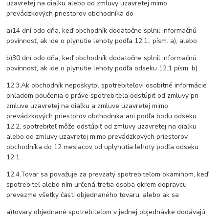
uzavretej na diaľku alebo od zmluvy uzavretej mimo
prevádzkových priestorov obchodníka do
a)14 dní odo dňa, keď obchodník dodatočne splnil informačnú
povinnosť, ak ide o plynutie lehoty podľa 12.1., písm. a), alebo
b)30 dní odo dňa, keď obchodník dodatočne splnil informačnú
povinnosť, ak ide o plynutie lehoty podľa odseku 12.1 písm. b).
12.3.Ak obchodník neposkytol spotrebiteľovi osobitné informácie
ohľadom poučenia o práve spotrebiteľa odstúpiť od zmluvy pri
zmluve uzavretej na diaľku a zmluve uzavretej mimo
prevádzkových priestorov obchodníka ani podľa bodu odseku
12.2, spotrebiteľ môže odstúpiť od zmluvy uzavretej na diaľku
alebo od zmluvy uzavretej mimo prevádzkových priestorov
obchodníka do 12 mesiacov od uplynutia lehoty podľa odseku
12.1.
12.4.Tovar sa považuje za prevzatý spotrebiteľom okamihom, keď
spotrebiteľ alebo ním určená tretia osoba okrem dopravcu
prevezme všetky časti objednaného tovaru, alebo ak sa
a)tovary objednané spotrebiteľom v jednej objednávke dodávajú