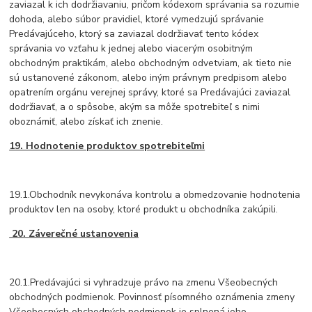
zaviazal k ich dodržiavaniu, pričom kódexom správania sa rozumie
dohoda, alebo súbor pravidiel, ktoré vymedzujú správanie
Predávajúceho, ktorý sa zaviazal dodržiavať tento kódex
správania vo vzťahu k jednej alebo viacerým osobitným
obchodným praktikám, alebo obchodným odvetviam, ak tieto nie
sú ustanovené zákonom, alebo iným právnym predpisom alebo
opatrením orgánu verejnej správy, ktoré sa Predávajúci zaviazal
dodržiavať, a o spôsobe, akým sa môže spotrebiteľ s nimi
oboznámiť, alebo získať ich znenie.
19. Hodnotenie produktov spotrebiteľmi
19.1.Obchodník nevykonáva kontrolu a obmedzovanie hodnotenia
produktov len na osoby, ktoré produkt u obchodníka zakúpili.
20.
Záverečné ustanovenia
20.1.Predávajúci si vyhradzuje právo na zmenu Všeobecných
obchodných podmienok. Povinnosť písomného oznámenia zmeny
Všeobecných obchodných podmienok je splnená jeho