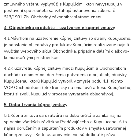
zmluvného vzťahu vyplynúť) s Kupujúcimi, ktorí nevystupujú v
postavení spotrebiteľa sa vzťahujú ustanovenia zákona č.
513/1991 Zb. Obchodný zákonník v platnom znení.
4. Objednávka produktu – uzatvorenie kúpnej zmluvy
4.1.Návrhom na uzatvorenie kúpnej zmluvy zo strany Kupujúceho,
je odoslanie objednávky produktov Kupujúcim realizované najmä
využitím webového sídla Obchodníka, prípadne ďalšími diaľkovo-
komunikačnými prostriedkami.
4.2.K uzavretiu kúpnej zmluvy medzi Kupujúcim a Obchodníkom
dochádza momentom doručenia potvrdenia o prijatí objednávky
Kupujúcemu, ktorú Kupujúci vytvoril v zmysle bodu 4.1. týchto
VOP Obchodníkom (elektronicky na emailovú adresu Kupujúceho,
ktorú si zvolil Kupujúci v procese vytvárania objednávky).
5. Doba trvania kúpnej zmluvy
5.1.Kúpna zmluva sa uzatvára na dobu určitú a zaniká najmä
splnením všetkých záväzkov Predávajúceho a Kupujúceho. A to
najmä doručením a zaplatením produktov v zmysle uzatvorenej
kúpnej zmluvy. Týmto ustanovením nie sú dotknuté práva