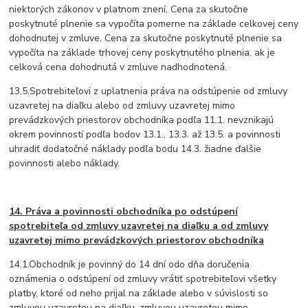
niektorých zákonov v platnom znení. Cena za skutočne
poskytnuté plnenie sa vypočíta pomerne na základe celkovej ceny
dohodnutej v zmluve. Cena za skutočne poskytnuté plnenie sa
vypočíta na základe trhovej ceny poskytnutého plnenia, ak je
celková cena dohodnutá v zmluve nadhodnotená.
13.5.Spotrebiteľovi z uplatnenia práva na odstúpenie od zmluvy
uzavretej na diaľku alebo od zmluvy uzavretej mimo
prevádzkových priestorov obchodníka podľa 11.1. nevznikajú
okrem povinností podľa bodov 13.1., 13.3. až 13.5. a povinnosti
uhradiť dodatočné náklady podľa bodu 14.3. žiadne ďalšie
povinnosti alebo náklady.
14. Práva a povinnosti obchodníka po odstúpení
spotrebiteľa od zmluvy uzavretej na diaľku a od zmluvy
uzavretej mimo prevádzkových priestorov obchodníka
14.1.Obchodník je povinný do 14 dní odo dňa doručenia
oznámenia o odstúpení od zmluvy vrátiť spotrebiteľovi všetky
platby, ktoré od neho prijal na základe alebo v súvislosti so
zmluvou uzavretou na diaľku, zmluvou uzavretou mimo