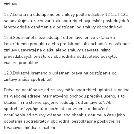
zmluvy.
12.7.Lehota na odstúpenie od zmluvy podľa odsekov 12.1. až 12.3.
sa považuje za zachovanú, ak spotrebiteľ najneskôr posledný deň
lehoty odošle oznámenie o odstúpení od zmluvy obchodníkovi.
12.8.Spotrebiteľ môže odstúpiť od zmluvy len vo vzťahu ku
konkrétnemu produktu alebo produktom, ak obchodník na základe
zmluvy uzavretej na diaľku alebo zmluvy uzavretej mimo
prevádzkových priestorov obchodníka dodal alebo poskytol
viacero produktov.
12.9.Dôkazné bremeno o uplatnení práva na odstúpenie od
zmluvy znáša spotrebiteľ.
Právo na odstúpenie od zmluvy môže spotrebiteľ uplatniť aj online
na webovej adrese internetového obchodu predávajúceho, a to
stlačením na slovné spojenie „odstúpiť od zmluvy tu". Ak
spotrebiteľ využije túto možnosť, potvrdenie o doručení
odstúpenia od zmluvy vrátane jeho obsahu, dátumu a času jeho
odoslania spotrebiteľovi obchodník bezodkladne poskytne na
trvanlivom médiu e-mailom.