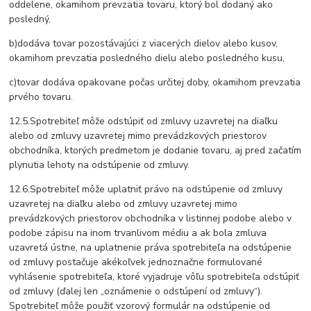
oddelene, okamihom prevzatia tovaru, ktorý bol dodaný ako
posledný,
b)dodáva tovar pozostávajúci z viacerých dielov alebo kusov,
okamihom prevzatia posledného dielu alebo posledného kusu,
c)tovar dodáva opakovane počas určitej doby, okamihom prevzatia
prvého tovaru.
12.5.Spotrebiteľ môže odstúpiť od zmluvy uzavretej na diaľku
alebo od zmluvy uzavretej mimo prevádzkových priestorov
obchodníka, ktorých predmetom je dodanie tovaru, aj pred začatím
plynutia lehoty na odstúpenie od zmluvy.
12.6.Spotrebiteľ môže uplatniť právo na odstúpenie od zmluvy
uzavretej na diaľku alebo od zmluvy uzavretej mimo
prevádzkových priestorov obchodníka v listinnej podobe alebo v
podobe zápisu na inom trvanlivom médiu a ak bola zmluva
uzavretá ústne, na uplatnenie práva spotrebiteľa na odstúpenie
od zmluvy postačuje akékoľvek jednoznačne formulované
vyhlásenie spotrebiteľa, ktoré vyjadruje vôľu spotrebiteľa odstúpiť
od zmluvy (ďalej len „oznámenie o odstúpení od zmluvy“).
Spotrebiteľ môže použiť vzorový formulár na odstúpenie od