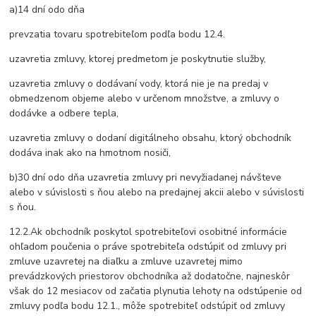
a)14 dní odo dňa
prevzatia tovaru spotrebiteľom podľa bodu 12.4.
uzavretia zmluvy, ktorej predmetom je poskytnutie služby,
uzavretia zmluvy o dodávaní vody, ktorá nie je na predaj v
obmedzenom objeme alebo v určenom množstve, a zmluvy o
dodávke a odbere tepla,
uzavretia zmluvy o dodaní digitálneho obsahu, ktorý obchodník
dodáva inak ako na hmotnom nosiči,
b)30 dní odo dňa uzavretia zmluvy pri nevyžiadanej návšteve
alebo v súvislosti s ňou alebo na predajnej akcii alebo v súvislosti
s ňou.
12.2.Ak obchodník poskytol spotrebiteľovi osobitné informácie
ohľadom poučenia o práve spotrebiteľa odstúpiť od zmluvy pri
zmluve uzavretej na diaľku a zmluve uzavretej mimo
prevádzkových priestorov obchodníka až dodatočne, najneskôr
však do 12 mesiacov od začatia plynutia lehoty na odstúpenie od
zmluvy podľa bodu 12.1., môže spotrebiteľ odstúpiť od zmluvy