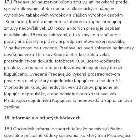
17.1.Predávajúci neuzatvorí kúpnu zmluvu ani nevykoná predaj,
sprostredkovanie, alebo dodanie alkoholických nápojov
/výrobkov/, tabakových výrobkov a ďalších výrobkov osobám
(Kupujúcim), ktoré v momente uzatvorenia kúpno-predajnej
zmluvy nedovŕšili vek 18 rokov, a ktorých predaj je osobám
mladším ako 18 rokov zakázaný, a to v zmysle a v súlade s
platnými a účinnými právnymi predpismi Slovenskej republiky.
V nadväznosti na uvedené, Predávajúci overí splnenie podmienky
dovŕšenia veku 18 rokov Kupujúceho, kontrolou veku
prostredníctvom dokladu totožnosti Kupujúceho /občiansky
preukaz, alebo pas/, a to pri odovzdávaní objednávky do rúk
Kupujúceho. Uvedené Predávajúci vykoná prostredníctvom
poverenej osoby, ktorý objednávku Kupujúcemu má doručiť.
V prípade ak Kupujúci nedovŕšil vek 18 rokov, prípadne ak
Kupujúci nepreukáže, alebo odmietne preukázať svoj vek,
Predávajúci objednávku Kupujúcemu neodovzdá a kúpna zmluva
zanikne.
18.
Informácie o prijatých kódexoch
18.1.Obchodník informuje spotrebiteľov že neexistujú žiadne
špeciálne príslušné kódexy správania, ku ktorým sa Predávajúci