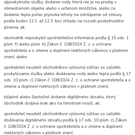
a)poskytnutie služby, dodanie vody, ktorá nie je na predaj v
obmedzenom objeme alebo v určenom množstve, alebo za
dodanie tepla počas plynutia lehoty na odstúpenie od zmluvy
podľa bodov 12.1. až 12.3. bez ohľadu na rozsah poskytnutého
plnenia, ak:
obchodník neposkytol spotrebiteľovi informácie podľa § 15 ods. 1
písm. f) alebo písm. h) Zákon č. 108/2024 Z. z. o ochrane
spotrebiteľa a o zmene a doplnení niektorých zákonov v platnom
znení, alebo
spotrebiteľ neudelil obchodníkovi výslovný súhlas so začatím
poskytovania služby alebo dodávania vody alebo tepla podľa § 17
ods. 10 písm. c) Zákon č. 108/2024 Z. z. o ochrane spotrebiteľa a o
zmene a doplnení niektorých zákonov v platnom znení,
b)úplné alebo čiastočné dodanie digitálneho obsahu, ktorý
obchodník dodáva inak ako na hmotnom nosiči, ak:
spotrebiteľ neudelil obchodníkovi výslovný súhlas so začatím
dodávania digitálneho obsahu podľa § 17 ods. 10 písm. c) Zákon
č. 108/2024 Z. z. o ochrane spotrebiteľa a o zmene a doplnení
niektorých zákonov v platnom znení,