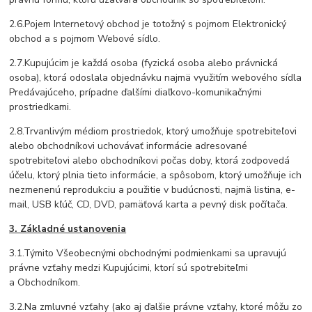
2.6.Pojem Internetový obchod je totožný s pojmom Elektronický
obchod a s pojmom Webové sídlo.
2.7.Kupujúcim je každá osoba (fyzická osoba alebo právnická
osoba), ktorá odoslala objednávku najmä využitím webového sídla
Predávajúceho, prípadne ďalšími diaľkovo-komunikačnými
prostriedkami.
2.8.Trvanlivým médiom prostriedok, ktorý umožňuje spotrebiteľovi
alebo obchodníkovi uchovávať informácie adresované
spotrebiteľovi alebo obchodníkovi počas doby, ktorá zodpovedá
účelu, ktorý plnia tieto informácie, a spôsobom, ktorý umožňuje ich
nezmenenú reprodukciu a použitie v budúcnosti, najmä listina, e-
mail, USB kľúč, CD, DVD, pamäťová karta a pevný disk počítača.
3. Základné ustanovenia
3.1.Týmito Všeobecnými obchodnými podmienkami sa upravujú
právne vzťahy medzi Kupujúcimi, ktorí sú spotrebiteľmi
a Obchodníkom.
3.2.Na zmluvné vzťahy (ako aj ďalšie právne vzťahy, ktoré môžu zo