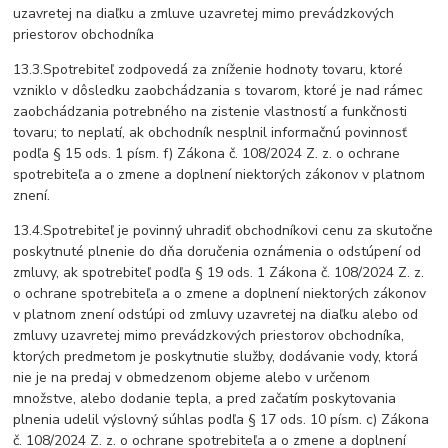
uzavretej na diaľku a zmluve uzavretej mimo prevádzkových
priestorov obchodníka
13.3.Spotrebiteľ zodpovedá za zníženie hodnoty tovaru, ktoré
vzniklo v dôsledku zaobchádzania s tovarom, ktoré je nad rámec
zaobchádzania potrebného na zistenie vlastností a funkčnosti
tovaru; to neplatí, ak obchodník nesplnil informačnú povinnosť
podľa § 15 ods. 1 písm. f) Zákona č. 108/2024 Z. z. o ochrane
spotrebiteľa a o zmene a doplnení niektorých zákonov v platnom
znení.
13.4.Spotrebiteľ je povinný uhradiť obchodníkovi cenu za skutočne
poskytnuté plnenie do dňa doručenia oznámenia o odstúpení od
zmluvy, ak spotrebiteľ podľa § 19 ods. 1 Zákona č. 108/2024 Z. z.
o ochrane spotrebiteľa a o zmene a doplnení niektorých zákonov
v platnom znení odstúpi od zmluvy uzavretej na diaľku alebo od
zmluvy uzavretej mimo prevádzkových priestorov obchodníka,
ktorých predmetom je poskytnutie služby, dodávanie vody, ktorá
nie je na predaj v obmedzenom objeme alebo v určenom
množstve, alebo dodanie tepla, a pred začatím poskytovania
plnenia udelil výslovný súhlas podľa § 17 ods. 10 písm. c) Zákona
č. 108/2024 Z. z. o ochrane spotrebiteľa a o zmene a doplnení