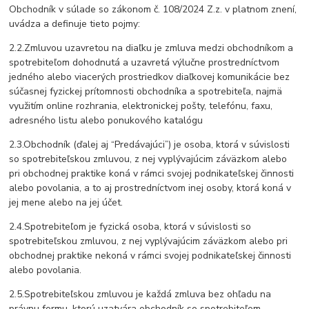
Obchodník v súlade so zákonom č. 108/2024 Z.z. v platnom znení,
uvádza a definuje tieto pojmy:
2.2.Zmluvou uzavretou na diaľku je zmluva medzi obchodníkom a
spotrebiteľom dohodnutá a uzavretá výlučne prostredníctvom
jedného alebo viacerých prostriedkov diaľkovej komunikácie bez
súčasnej fyzickej prítomnosti obchodníka a spotrebiteľa, najmä
využitím online rozhrania, elektronickej pošty, telefónu, faxu,
adresného listu alebo ponukového katalógu
2.3.Obchodník (ďalej aj “Predávajúci”) je osoba, ktorá v súvislosti
so spotrebiteľskou zmluvou, z nej vyplývajúcim záväzkom alebo
pri obchodnej praktike koná v rámci svojej podnikateľskej činnosti
alebo povolania, a to aj prostredníctvom inej osoby, ktorá koná v
jej mene alebo na jej účet.
2.4.Spotrebiteľom je fyzická osoba, ktorá v súvislosti so
spotrebiteľskou zmluvou, z nej vyplývajúcim záväzkom alebo pri
obchodnej praktike nekoná v rámci svojej podnikateľskej činnosti
alebo povolania.
2.5.Spotrebiteľskou zmluvou je každá zmluva bez ohľadu na
právnu formu, ktorú uzatvára obchodník so spotrebiteľom.