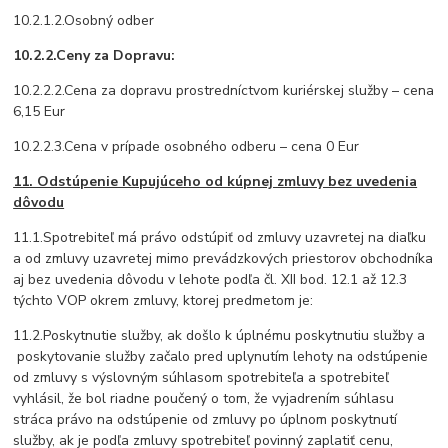
10.2.1.2.Osobný odber
10.2.2.Ceny za Dopravu:
10.2.2.2.Cena za dopravu prostredníctvom kuriérskej služby – cena
6,15 Eur
10.2.2.3.Cena v prípade osobného odberu – cena 0 Eur
11. Odstúpenie Kupujúceho od kúpnej zmluvy bez uvedenia
dôvodu
11.1.Spotrebiteľ má právo odstúpiť od zmluvy uzavretej na diaľku
a od zmluvy uzavretej mimo prevádzkových priestorov obchodníka
aj bez uvedenia dôvodu v lehote podľa čl. XII bod. 12.1 až 12.3
týchto VOP okrem zmluvy, ktorej predmetom je:
11.2.Poskytnutie služby, ak došlo k úplnému poskytnutiu služby a
poskytovanie služby začalo pred uplynutím lehoty na odstúpenie
od zmluvy s výslovným súhlasom spotrebiteľa a spotrebiteľ
vyhlásil, že bol riadne poučený o tom, že vyjadrením súhlasu
stráca právo na odstúpenie od zmluvy po úplnom poskytnutí
služby, ak je podľa zmluvy spotrebiteľ povinný zaplatiť cenu,