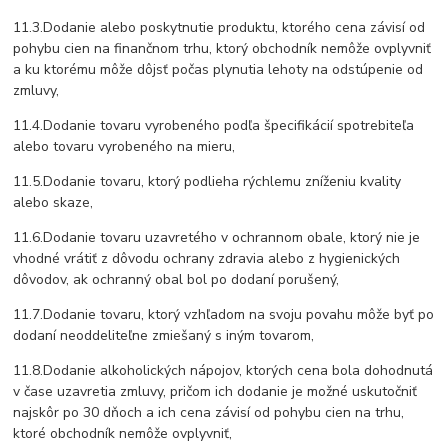
11.3.Dodanie alebo poskytnutie produktu, ktorého cena závisí od
pohybu cien na finančnom trhu, ktorý obchodník nemôže ovplyvniť
a ku ktorému môže dôjsť počas plynutia lehoty na odstúpenie od
zmluvy,
11.4.Dodanie tovaru vyrobeného podľa špecifikácií spotrebiteľa
alebo tovaru vyrobeného na mieru,
11.5.Dodanie tovaru, ktorý podlieha rýchlemu zníženiu kvality
alebo skaze,
11.6.Dodanie tovaru uzavretého v ochrannom obale, ktorý nie je
vhodné vrátiť z dôvodu ochrany zdravia alebo z hygienických
dôvodov, ak ochranný obal bol po dodaní porušený,
11.7.Dodanie tovaru, ktorý vzhľadom na svoju povahu môže byť po
dodaní neoddeliteľne zmiešaný s iným tovarom,
11.8.Dodanie alkoholických nápojov, ktorých cena bola dohodnutá
v čase uzavretia zmluvy, pričom ich dodanie je možné uskutočniť
najskôr po 30 dňoch a ich cena závisí od pohybu cien na trhu,
ktoré obchodník nemôže ovplyvniť,