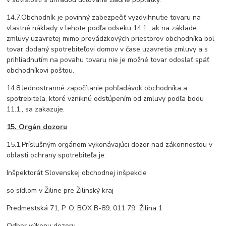
14.7.Obchodník je povinný zabezpečiť vyzdvihnutie tovaru na
vlastné náklady v lehote podľa odseku 14.1., ak na základe
zmluvy uzavretej mimo prevádzkových priestorov obchodníka bol
tovar dodaný spotrebiteľovi domov v čase uzavretia zmluvy a s
prihliadnutím na povahu tovaru nie je možné tovar odoslať späť
obchodníkovi poštou.
14.8.Jednostranné započítanie pohľadávok obchodníka a
spotrebiteľa, ktoré vzniknú odstúpením od zmluvy podľa bodu
11.1., sa zakazuje.
15. Orgán dozoru
15.1.Príslušným orgánom vykonávajúci dozor nad zákonnosťou v
oblasti ochrany spotrebiteľa je:
Inšpektorát Slovenskej obchodnej inšpekcie
so sídlom v Žiline pre Žilinský kraj
Predmestská 71, P. O. BOX B-89, 011 79 Žilina 1
Odbor výkonu dozoru