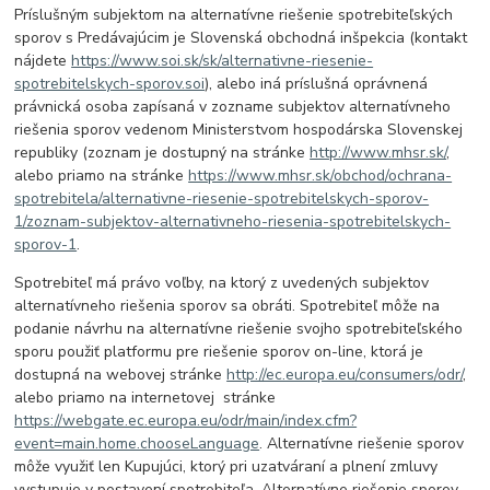
Príslušným subjektom na alternatívne riešenie spotrebiteľských
sporov s Predávajúcim je Slovenská obchodná inšpekcia (kontakt
nájdete
https://www.soi.sk/sk/alternativne-riesenie-
spotrebitelskych-sporov.soi
), alebo iná príslušná oprávnená
právnická osoba zapísaná v zozname subjektov alternatívneho
riešenia sporov vedenom Ministerstvom hospodárska Slovenskej
republiky (zoznam je dostupný na stránke
http://www.mhsr.sk/
,
alebo priamo na stránke
https://www.mhsr.sk/obchod/ochrana-
spotrebitela/alternativne-riesenie-spotrebitelskych-sporov-
1/zoznam-subjektov-alternativneho-riesenia-spotrebitelskych-
sporov-1
.
Spotrebiteľ má právo voľby, na ktorý z uvedených subjektov
alternatívneho riešenia sporov sa obráti. Spotrebiteľ môže na
podanie návrhu na alternatívne riešenie svojho spotrebiteľského
sporu použiť platformu pre riešenie sporov on-line, ktorá je
dostupná na webovej stránke
http://ec.europa.eu/consumers/odr/
,
alebo priamo na internetovej stránke
https://webgate.ec.europa.eu/odr/main/index.cfm?
event=main.home.chooseLanguage
. Alternatívne riešenie sporov
môže využiť len Kupujúci, ktorý pri uzatváraní a plnení zmluvy
vystupuje v postavení spotrebiteľa. Alternatívne riešenie sporov