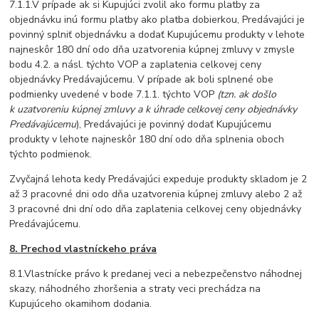
7.1.1.V prípade ak si Kupujúci zvolil ako formu platby za
objednávku inú formu platby ako platba dobierkou, Predávajúci je
povinný splniť objednávku a dodať Kupujúcemu produkty v lehote
najneskôr 180 dní odo dňa uzatvorenia kúpnej zmluvy v zmysle
bodu 4.2. a násl. týchto VOP a zaplatenia celkovej ceny
objednávky Predávajúcemu. V prípade ak boli splnené obe
podmienky uvedené v bode 7.1.1. týchto VOP
(tzn. ak do
šlo
k uzatvoreniu kúpnej zmluvy a k úhrade celkovej ceny objednávky
Predávajúcemu
), Predávajúci je povinný dodať Kupujúcemu
produkty v lehote najneskôr 180 dní odo dňa splnenia oboch
týchto podmienok.
Zvyčajná lehota kedy Predávajúci expeduje produkty skladom je 2
až 3 pracovné dni odo dňa uzatvorenia kúpnej zmluvy alebo 2 až
3 pracovné dni dní odo dňa zaplatenia celkovej ceny objednávky
Predávajúcemu.
8. Prechod vlastníckeho práva
8.1.Vlastnícke právo k predanej veci a nebezpečenstvo náhodnej
skazy, náhodného zhoršenia a straty veci prechádza na
Kupujúceho okamihom dodania.