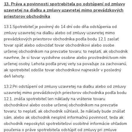
13. Práva a povinnosti spotrebiteľa po odstúpení od zmluvy
uzavretej na diaľku a zmluvy uzavretej mimo prevádzkových
priestorov obchodníka
13.1.Spotrebiteľ je povinný do 14 dní odo dňa odstúpenia od
zmluvy uzavretej na diaľku alebo od zmluvy uzavretej mimo
prevádzkových priestorov obchodníka podľa bodu 12.1 zaslať
tovar späť alebo odovzdať tovar obchodníkovi alebo osobe
určenej obchodníkom na prevzatie tovaru; to neplatí, ak obchodník
navrhne, že si tovar vyzdvihne osobne alebo prostredníctvom ním
určenej osoby. Lehota podľa prvej vety sa považuje za zachovanú,
ak spotrebiteľ odošle tovar obchodníkovi najneskôr v posledný
deň lehoty.
13.2.Pri odstúpení od zmluvy uzavretej na diaľku alebo od zmluvy
uzavretej mimo prevádzkových priestorov obchodníka podľa bodu
12.1. znáša spotrebiteľ len náklady na vrátenie tovaru
obchodníkovi alebo osobe určenej obchodníkom na prevzatie
tovaru; to neplatí, ak obchodník súhlasil, že náklady bude znášať
sám, alebo ak obchodník nesplnil informačnú povinnosť, teda ak
obchodník neposkytol spotrebiteľovi osobitné informácie ohľadom
poučenia o práve spotrebiteľa odstúpiť od zmluvy pri zmluve