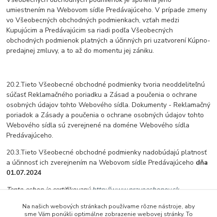
umiestnením na Webovom sídle Predávajúceho. V prípade zmeny
vo Všeobecných obchodných podmienkach, vzťah medzi
Kupujúcim a Predávajúcim sa riadi podľa Všeobecných
obchodných podmienok platných a účinných pri uzatvorení Kúpno-
predajnej zmluvy, a to až do momentu jej zániku.
20.2.Tieto Všeobecné obchodné podmienky tvoria neoddeliteľnú
súčasť Reklamačného poriadku a Zásad a poučenia o ochrane
osobných údajov tohto Webového sídla. Dokumenty - Reklamačný
poriadok a Zásady a poučenia o ochrane osobných údajov tohto
Webového sídla sú zverejnené na doméne Webového sídla
Predávajúceho.
20.3.Tieto Všeobecné obchodné podmienky nadobúdajú platnosť
a účinnosť ich zverejnením na Webovom sídle Predávajúceho
dňa
01.07.2024
Tento eshop je certifikovaný
http://www.pravoeshopov.sk
Na našich webových stránkach používame rôzne nástroje, aby
sme Vám ponúkli optimálne zobrazenie webovej stránky. To