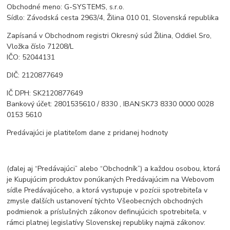
Obchodné meno: G-SYSTEMS, s.r.o.
Sídlo: Závodská cesta 2963/4, Žilina 010 01, Slovenská republika
Zapísaná v Obchodnom registri Okresný súd Žilina, Oddiel Sro,
Vložka číslo 71208/L
IČO: 52044131
DIČ: 2120877649
IČ DPH: SK2120877649
Bankový účet: 2801535610 / 8330 , IBAN:SK73 8330 0000 0028
0153 5610
Predávajúci je platiteľom dane z pridanej hodnoty
(ďalej aj “Predávajúci” alebo “Obchodník”) a každou osobou, ktorá
je Kupujúcim produktov ponúkaných Predávajúcim na Webovom
sídle Predávajúceho, a ktorá vystupuje v pozícii spotrebiteľa v
zmysle ďalších ustanovení týchto Všeobecných obchodných
podmienok a príslušných zákonov definujúcich spotrebiteľa, v
rámci platnej legislatívy Slovenskej republiky najmä zákonov: