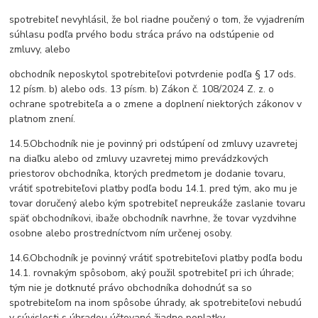
spotrebiteľ nevyhlásil, že bol riadne poučený o tom, že vyjadrením
súhlasu podľa prvého bodu stráca právo na odstúpenie od
zmluvy, alebo
obchodník neposkytol spotrebiteľovi potvrdenie podľa § 17 ods.
12 písm. b) alebo ods. 13 písm. b) Zákon č. 108/2024 Z. z. o
ochrane spotrebiteľa a o zmene a doplnení niektorých zákonov v
platnom znení.
14.5.Obchodník nie je povinný pri odstúpení od zmluvy uzavretej
na diaľku alebo od zmluvy uzavretej mimo prevádzkových
priestorov obchodníka, ktorých predmetom je dodanie tovaru,
vrátiť spotrebiteľovi platby podľa bodu 14.1. pred tým, ako mu je
tovar doručený alebo kým spotrebiteľ nepreukáže zaslanie tovaru
späť obchodníkovi, ibaže obchodník navrhne, že tovar vyzdvihne
osobne alebo prostredníctvom ním určenej osoby.
14.6.Obchodník je povinný vrátiť spotrebiteľovi platby podľa bodu
14.1. rovnakým spôsobom, aký použil spotrebiteľ pri ich úhrade;
tým nie je dotknuté právo obchodníka dohodnúť sa so
spotrebiteľom na inom spôsobe úhrady, ak spotrebiteľovi nebudú
v súvislosti s úhradou účtované žiadne poplatky.