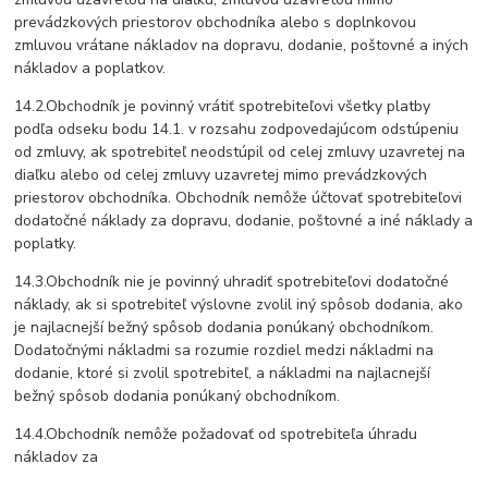
prevádzkových priestorov obchodníka alebo s doplnkovou
zmluvou vrátane nákladov na dopravu, dodanie, poštovné a iných
nákladov a poplatkov.
14.2.Obchodník je povinný vrátiť spotrebiteľovi všetky platby
podľa odseku bodu 14.1. v rozsahu zodpovedajúcom odstúpeniu
od zmluvy, ak spotrebiteľ neodstúpil od celej zmluvy uzavretej na
diaľku alebo od celej zmluvy uzavretej mimo prevádzkových
priestorov obchodníka. Obchodník nemôže účtovať spotrebiteľovi
dodatočné náklady za dopravu, dodanie, poštovné a iné náklady a
poplatky.
14.3.Obchodník nie je povinný uhradiť spotrebiteľovi dodatočné
náklady, ak si spotrebiteľ výslovne zvolil iný spôsob dodania, ako
je najlacnejší bežný spôsob dodania ponúkaný obchodníkom.
Dodatočnými nákladmi sa rozumie rozdiel medzi nákladmi na
dodanie, ktoré si zvolil spotrebiteľ, a nákladmi na najlacnejší
bežný spôsob dodania ponúkaný obchodníkom.
14.4.Obchodník nemôže požadovať od spotrebiteľa úhradu
nákladov za