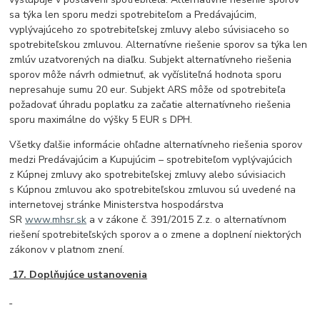
sa týka len sporu medzi spotrebiteľom a Predávajúcim,
vyplývajúceho zo spotrebiteľskej zmluvy alebo súvisiaceho so
spotrebiteľskou zmluvou. Alternatívne riešenie sporov sa týka len
zmlúv uzatvorených na diaľku. Subjekt alternatívneho riešenia
sporov môže návrh odmietnuť, ak vyčísliteľná hodnota sporu
nepresahuje sumu 20 eur. Subjekt ARS môže od spotrebiteľa
požadovať úhradu poplatku za začatie alternatívneho riešenia
sporu maximálne do výšky 5 EUR s DPH.
Všetky ďalšie informácie ohľadne alternatívneho riešenia sporov
medzi Predávajúcim a Kupujúcim – spotrebiteľom vyplývajúcich
z Kúpnej zmluvy ako spotrebiteľskej zmluvy alebo súvisiacich
s Kúpnou zmluvou ako spotrebiteľskou zmluvou sú uvedené na
internetovej stránke Ministerstva hospodárstva
SR
www.mhsr.sk
a v zákone č. 391/2015 Z.z. o alternatívnom
riešení spotrebiteľských sporov a o zmene a doplnení niektorých
zákonov v platnom znení.
17.
Doplňujúce ustanovenia