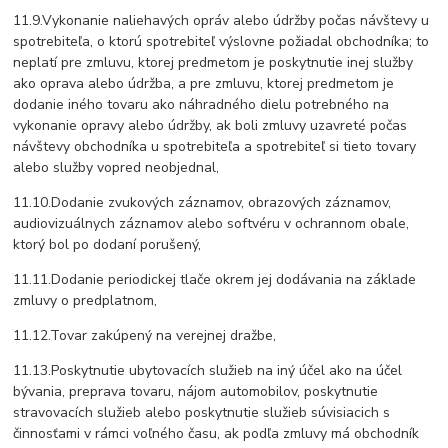
11.9.Vykonanie naliehavých opráv alebo údržby počas návštevy u
spotrebiteľa, o ktorú spotrebiteľ výslovne požiadal obchodníka; to
neplatí pre zmluvu, ktorej predmetom je poskytnutie inej služby
ako oprava alebo údržba, a pre zmluvu, ktorej predmetom je
dodanie iného tovaru ako náhradného dielu potrebného na
vykonanie opravy alebo údržby, ak boli zmluvy uzavreté počas
návštevy obchodníka u spotrebiteľa a spotrebiteľ si tieto tovary
alebo služby vopred neobjednal,
11.10.Dodanie zvukových záznamov, obrazových záznamov,
audiovizuálnych záznamov alebo softvéru v ochrannom obale,
ktorý bol po dodaní porušený,
11.11.Dodanie periodickej tlače okrem jej dodávania na základe
zmluvy o predplatnom,
11.12.Tovar zakúpený na verejnej dražbe,
11.13.Poskytnutie ubytovacích služieb na iný účel ako na účel
bývania, preprava tovaru, nájom automobilov, poskytnutie
stravovacích služieb alebo poskytnutie služieb súvisiacich s
činnosťami v rámci voľného času, ak podľa zmluvy má obchodník