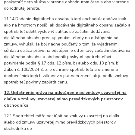
poskytnúť tieto služby v presne dohodnutom čase alebo v presne
dohodnutej lehote,
11.14.Dodanie digitálneho obsahu, ktorý obchodník dodáva inak
ako na hmotnom nosiči, ak dodávanie digitálneho obsahu začalo a
spotrebiteľ udelil výslovný súhlas so začatím dodávania
digitálneho obsahu pred uplynutím lehoty na odstúpenie od
zmluvy, vyhlásil, že bol riadne poučený o tom, že vyjadrením
súhlasu stráca právo na odstúpenie od zmluvy začatím dodávania
digitálneho obsahu, a obchodník poskytol spotrebiteľovi
potvrdenie podľa § 17 ods. 12 písm. b) alebo ods. 13 písm. b)
Zákon č. 108/2024 Z. z. o ochrane spotrebiteľa a o zmene a
doplnení niektorých zákonov v platnom znení, ak je podľa zmluvy
spotrebiteľ povinný zaplatiť cenu.
12. Uplatnenie práva na odstúpenie od zmluvy uzavretej na
diaľku a zmluvy uzavretej mimo prevádzkových priestorov
obchodníka
12.1.Spotrebiteľ môže odstúpiť od zmluvy uzavretej na diaľku
alebo od zmluvy uzavretej mimo prevádzkových priestorov
obchodníka do