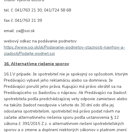
tel. č. 041/763 21 30, 041/724 58 68
fax č. 041/763 21 39
email: za@soi.sk
webový odkaz na podávanie podnetov:
https://www.soi.sk/sk/Podavanie-podnetov-staznosti-navrhov-a-
ziadosti/Podajte-podnet.soi
16. Alternatívne riešenie sporov
16.1.V prípade, že spotrebiteľ nie je spokojný so spôsobom, ktorým
Predávajúci vybavil jeho reklamáciu alebo sa domnieva, že
Predávajúci porušil jeho práva, Kupujúci má právo obrátiť sa na
Predávajúceho so žiadosťou o nápravu. Ak Predávajúci na žiadosť
spotrebiteľa podľa predchádzajúcej vety odpovie zamietavo alebo
na takúto žiadosť neodpovie v lehote do 30 dní odo dňa jej
odoslania spotrebiteľom, spotrebiteľ má právo podať návrh na
začatie alternatívneho riešenia sporu podľa ustanovenia § 12
zákona č. 391/2015 Z.z. o alternatívnom riešení spotrebiteľských
sporov a o zmene a doplnení niektorých zákonov v platnom znení.