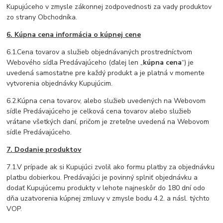
Kupujúceho v zmysle zákonnej zodpovednosti za vady produktov
zo strany Obchodníka.
6. Kúpna cena informácia o kúpnej cene
6.1.Cena tovarov a služieb objednávaných prostredníctvom
Webového sídla Predávajúceho (ďalej len „
kúpna cena
“) je
uvedená samostatne pre každý produkt a je platná v momente
vytvorenia objednávky Kupujúcim.
6.2.Kúpna cena tovarov, alebo služieb uvedených na Webovom
sídle Predávajúceho je celková cena tovarov alebo služieb
vrátane všetkých daní, pričom je zreteľne uvedená na Webovom
sídle Predávajúceho.
7. Dodanie produktov
7.1.V prípade ak si Kupujúci zvolil ako formu platby za objednávku
platbu dobierkou. Predávajúci je povinný splniť objednávku a
dodať Kupujúcemu produkty v lehote najneskôr do 180 dní odo
dňa uzatvorenia kúpnej zmluvy v zmysle bodu 4.2. a násl. týchto
VOP.