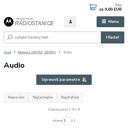
0
ks
za
0,00 EUR
Menu
Hľadať
Úvod
Motorola GM350, GM950
Audio
Audio
Upresniť parametre
Najnovšie
Najlacnejšie
Najdrahšie
Zobrazujem 1-9 z 9
strana
z 1