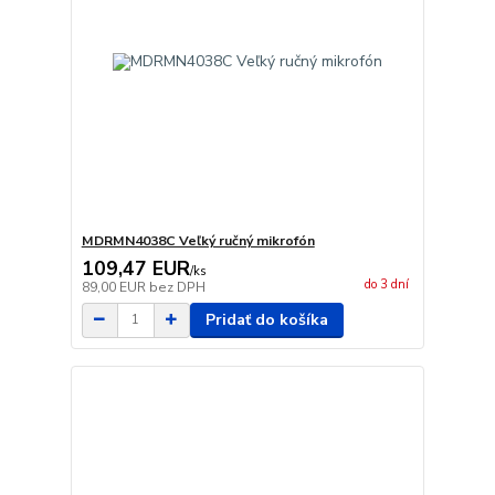
MDRMN4038C Veľký ručný mikrofón
109,47 EUR
/
ks
do 3 dní
89,00 EUR
bez DPH
Pridať do košíka