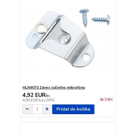
HLN9073 Záves ručného mikrofónu
4,92 EUR
/
ks
do 3 dní
4,00 EUR
bez DPH
Pridať do košíka