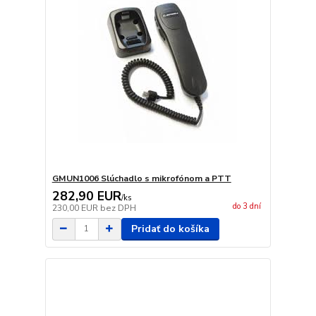
GMUN1006 Slúchadlo s mikrofónom a PTT
282,90 EUR
/
ks
do 3 dní
230,00 EUR
bez DPH
Pridať do košíka