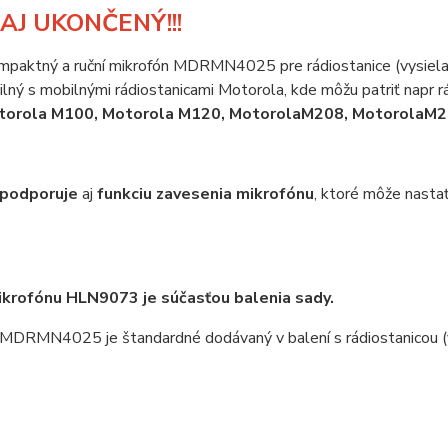
AJ UKONČENÝ!!!
ompaktný a ruční mikrofón MDRMN4025 pre rádiostanice (vysiel
lný s mobilnými rádiostanicami Motorola, kde môžu patriť napr r
torola M100, Motorola M120, MotorolaM208, MotorolaM2
podporuje
aj
funkciu zavesenia mikrofónu
, ktoré môže nastať
krofónu HLN9073 je súčasťou balenia sady.
 MDRMN4025 je štandardné dodávaný v balení s rádiostanicou (