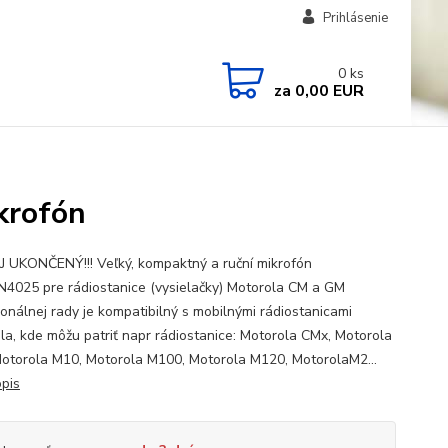
Prihlásenie
0
ks
za
0,00 EUR
krofón
 UKONČENÝ!!! Veľký, kompaktný a ruční mikrofón
025 pre rádiostanice (vysielačky) Motorola CM a GM
ionálnej rady je kompatibilný s mobilnými rádiostanicami
la, kde môžu patriť napr rádiostanice: Motorola CMx, Motorola
otorola M10, Motorola M100, Motorola M120, MotorolaM2...
opis