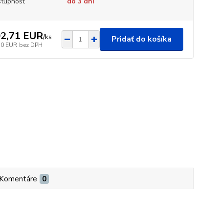
tupnosť
do 3 dní
2,71 EUR
/
ks
Pridať do košíka
50 EUR
bez DPH
Komentáre
0