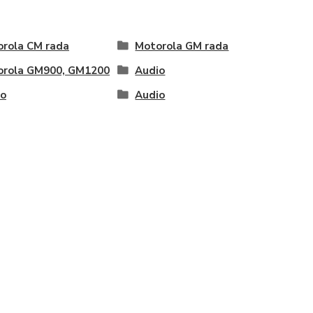
rola CM rada
Motorola GM rada
orola GM900, GM1200
Audio
io
Audio