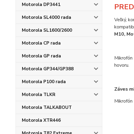
Motorola DP3441
PRED
Motorola SL4000 rada
Veľký, k
kompatibi
Motorola SL1600/2600
M10, Mo
Motorola CP rada
Motorola GP rada
Mikrofón
hovoru.
Motorola GP344/GP388
Motorola P100 rada
Záves mi
Motorola TLKR
Mikrofón
Motorola TALKABOUT
Motorola XTR446
Motorola T82 Extreme