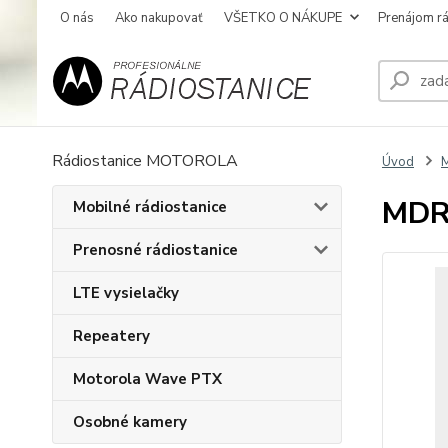
O nás
Ako nakupovať
VŠETKO O NÁKUPE
Prenájom rá
Rádiostanice MOTOROLA
Úvod
M
MDR
Mobilné rádiostanice
Prenosné rádiostanice
LTE vysielačky
Repeatery
Motorola Wave PTX
Osobné kamery