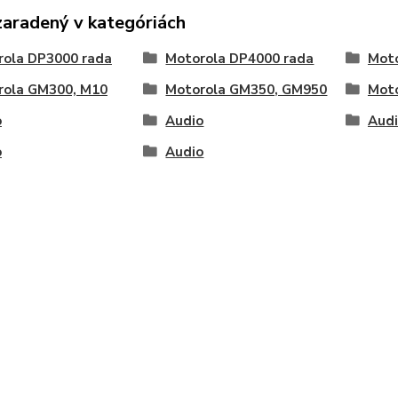
zaradený v kategóriách
rola DP3000 rada
Motorola DP4000 rada
Moto
rola GM300, M10
Motorola GM350, GM950
Mot
o
Audio
Aud
o
Audio