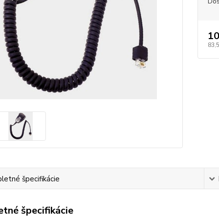
Dos
10
83,
etné špecifikácie
tné špecifikácie