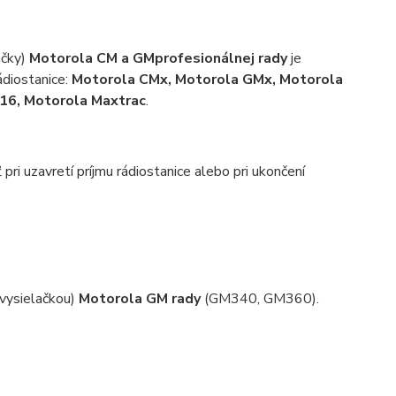
ačky)
Motorola CM a GM
profesionálnej rady
je
ádiostanice:
Motorola CMx, Motorola GMx, Motorola
16, Motorola Maxtrac
.
 pri uzavretí príjmu rádiostanice alebo pri ukončení
vysielačkou)
Motorola GM rady
(GM340, GM360).