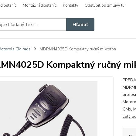
diostaníc
Montáž rádiostaníc
Kontakty
Odstúpiť od zmluvy tu
Hľadať
otorola CM rada
MDRMN4025D Kompaktný ručný mikrofón
MN4025D Kompaktný ručný mi
PREDAJ
MDRMN4
profes
Motoro
GMx, M
celý p