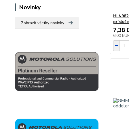
Novinky
HLN9820
prísluš
Zobraziť všetky novinky
7,38 
6,00 EU