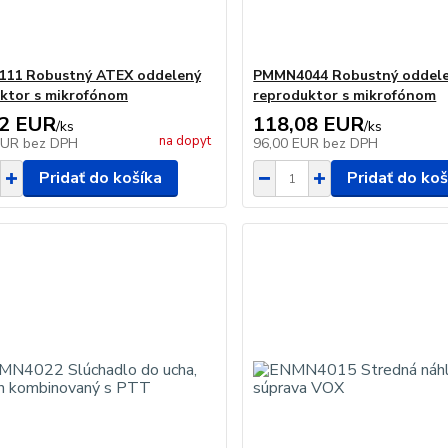
11 Robustný ATEX oddelený
PMMN4044 Robustný oddel
ktor s mikrofónom
reproduktor s mikrofónom
22 EUR
118,08 EUR
/
ks
/
ks
na dopyt
EUR
bez DPH
96,00 EUR
bez DPH
Pridať do košíka
Pridať do koš