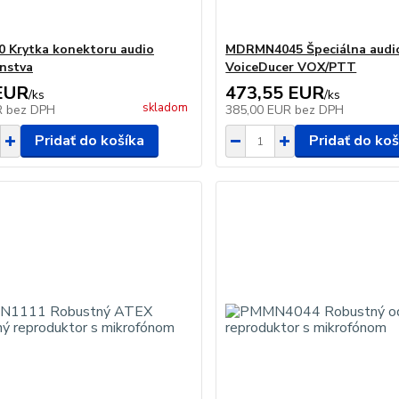
 Krytka konektoru audio
MDRMN4045 Špeciálna audio
enstva
VoiceDucer VOX/PTT
EUR
473,55 EUR
/
ks
/
ks
skladom
R
bez DPH
385,00 EUR
bez DPH
Pridať do košíka
Pridať do koš