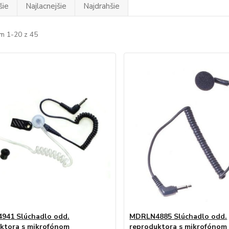
šie
Najlacnejšie
Najdrahšie
m 1-20 z 45
941 Slúchadlo odd.
MDRLN4885 Slúchadlo odd.
ktora s mikrofónom
reproduktora s mikrofónom