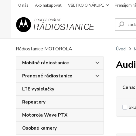
O nás
Ako nakupovať
VŠETKO O NÁKUPE
Prenájom rá
Rádiostanice MOTOROLA
Úvod
M
Aud
Mobilné rádiostanice
Prenosné rádiostanice
Cena:
LTE vysielačky
Repeatery
Skl
Motorola Wave PTX
Osobné kamery