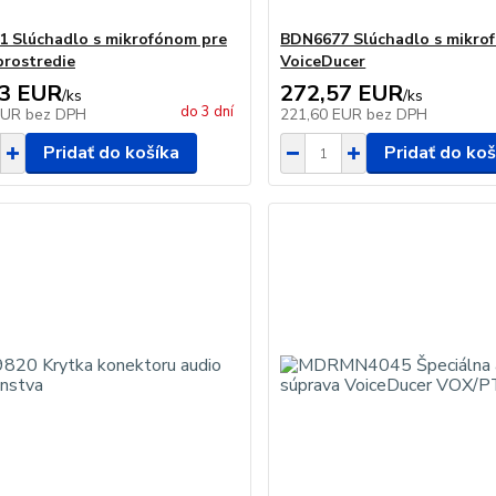
 Slúchadlo s mikrofónom pre
BDN6677 Slúchadlo s mikro
prostredie
VoiceDucer
63 EUR
272,57 EUR
/
ks
/
ks
do 3 dní
EUR
bez DPH
221,60 EUR
bez DPH
Pridať do košíka
Pridať do koš