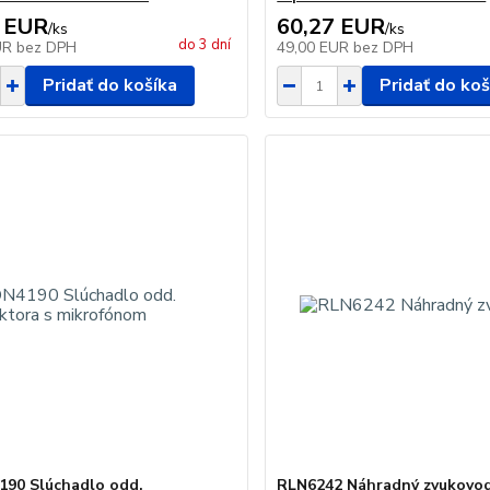
 EUR
60,27 EUR
/
ks
/
ks
do 3 dní
UR
bez DPH
49,00 EUR
bez DPH
Pridať do košíka
Pridať do koš
90 Slúchadlo odd.
RLN6242 Náhradný zvukovo