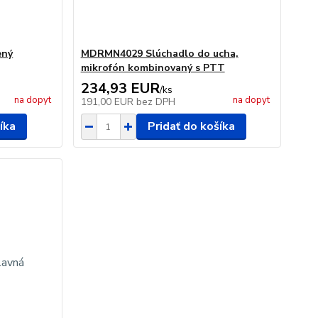
ený
MDRMN4029 Slúchadlo do ucha,
mikrofón kombinovaný s PTT
234,93 EUR
/
ks
na dopyt
na dopyt
191,00 EUR
bez DPH
íka
Pridať do košíka