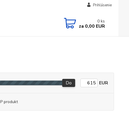
Prihlásenie
0
ks
za
0,00 EUR
Do
EUR
P produkt