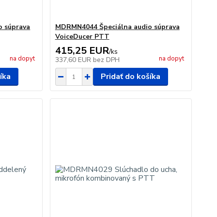
 súprava
MDRMN4044 Špeciálna audio súprava
VoiceDucer PTT
415,25 EUR
/
ks
na dopyt
na dopyt
337,60 EUR
bez DPH
íka
Pridať do košíka