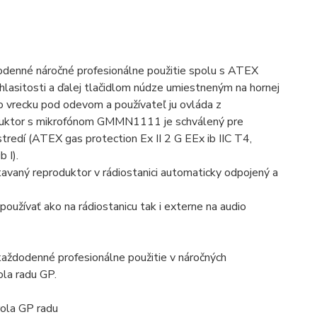
enné náročné profesionálne použitie spolu s ATEX
 hlasitosti a ďalej tlačidlom núdze umiestneným na hornej
o vrecku pod odevom a používateľ ju ovláda z
uktor s mikrofónom GMMN1111 je schválený pre
redí (ATEX gas protection Ex II 2 G EEx ib IIC T4,
 I).
aný reproduktor v rádiostanici automaticky odpojený a
používať ako na rádiostanicu tak i externe na audio
ždodenné profesionálne použitie v náročných
ola radu GP.
rola GP radu