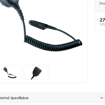
Dos
27
220
etné špecifikácie