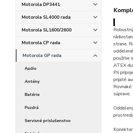
Motorola DP3441
Komple
Motorola SL4000 rada
Robustný
Motorola SL1600/2600
rádiostan
Motorola CP rada
strane.
R
oddelené
Motorola GP rada
použitie
ATEX dust
Audio
Pri prip
prijaté a
Antény
Rovnaké p
súprave.
Batérie
Puzdrá
Oddelený
prostredi
Servisné príslušenstvo
Konektor 