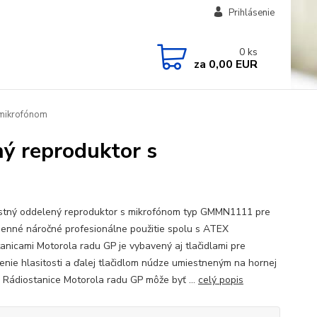
Prihlásenie
0
ks
za
0,00 EUR
mikrofónom
 reproduktor s
ný oddelený reproduktor s mikrofónom typ GMMN1111 pre
enné náročné profesionálne použitie spolu s ATEX
tanicami Motorola radu GP je vybavený aj tlačidlami pre
enie hlasitosti a ďalej tlačidlom núdze umiestneným na hornej
. Rádiostanice Motorola radu GP môže byť ...
celý popis