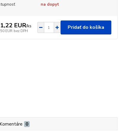
tupnosť
na dopyt
1,22 EUR
/
ks
Pridať do košíka
,50 EUR
bez DPH
Komentáre
0