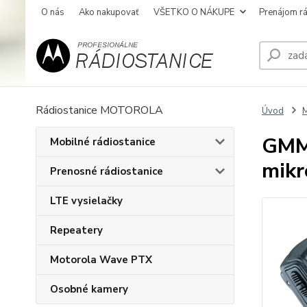
O nás
Ako nakupovať
VŠETKO O NÁKUPE
Prenájom rá
Rádiostanice MOTOROLA
Úvod
M
GMMN
Mobilné rádiostanice
mik
Prenosné rádiostanice
LTE vysielačky
Repeatery
Motorola Wave PTX
Osobné kamery