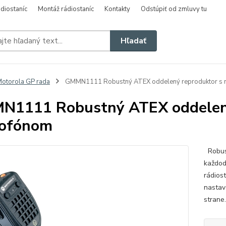
diostaníc
Montáž rádiostaníc
Kontakty
Odstúpiť od zmluvy tu
Hľadať
otorola GP rada
GMMN1111 Robustný ATEX oddelený reproduktor s 
1111 Robustný ATEX oddelený
rofónom
Robust
každod
rádios
nastav
strane