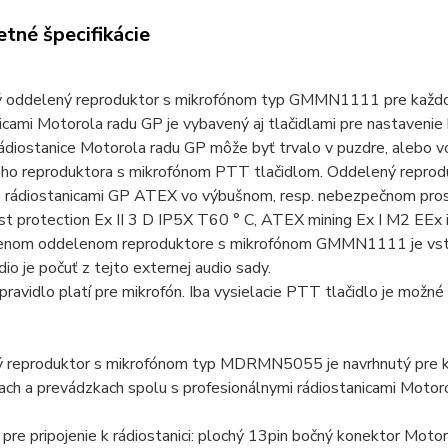
tné špecifikácie
 oddelený reproduktor s mikrofónom typ GMMN1111 pre každod
icami Motorola radu GP je vybavený aj tlačidlami pre nastavenie
ádiostanice Motorola radu GP môže byť trvalo v puzdre, alebo v
ho reproduktora s mikrofónom PTT tlačidlom.
Oddelený reprod
 s rádiostanicami GP ATEX vo výbušnom, resp.
nebezpečnom prost
 protection Ex II 3 D IP5X T60 ° C, ATEX mining Ex I M2 EEx ib
ojenom oddelenom reproduktore s mikrofónom GMMN1111 je vstav
udio je počuť z tejto externej audio sady.
ravidlo platí pre mikrofón.
Iba vysielacie PTT tlačidlo je možné 
 reproduktor s mikrofónom typ MDRMN5055 je navrhnutý pre ka
ach a prevádzkach spolu s profesionálnymi rádiostanicami Motor
pre pripojenie k rádiostanici: plochý 13pin bočný konektor Moto