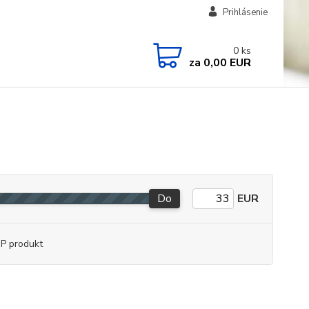
Prihlásenie
0
ks
za
0,00 EUR
Do
EUR
P produkt