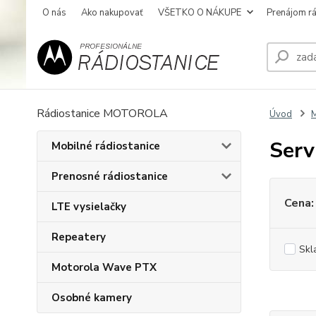
O nás
Ako nakupovať
VŠETKO O NÁKUPE
Prenájom rá
Rádiostanice MOTOROLA
Úvod
Serv
Mobilné rádiostanice
Prenosné rádiostanice
Cena:
LTE vysielačky
Repeatery
Skl
Motorola Wave PTX
Osobné kamery