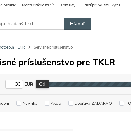
diostaníc
Montáž rádiostaníc
Kontakty
Odstúpiť od zmluvy tu
Hľadať
Motorola TLKR
Servisné príslušenstvo
isné príslušenstvo pre TKLR
EUR
Od
adom
Novinka
Akcia
Doprava ZADARMO
TO