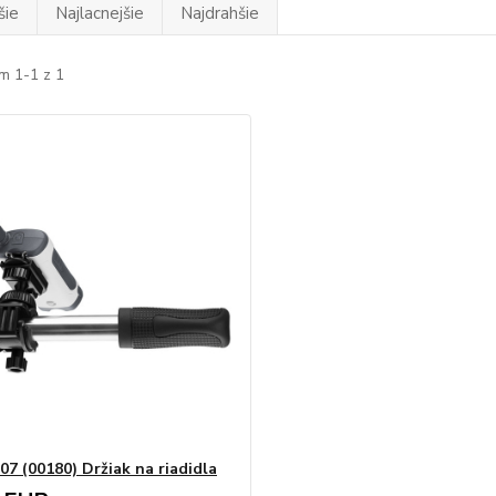
šie
Najlacnejšie
Najdrahšie
m 1-1 z 1
7 (00180) Držiak na riadidla