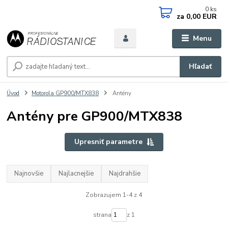
0
ks
za
0,00 EUR
Menu
Hľadať
Úvod
Motorola GP900/MTX838
Antény
Antény pre GP900/MTX838
Upresniť parametre
Najnovšie
Najlacnejšie
Najdrahšie
Zobrazujem 1-4 z 4
strana
z 1