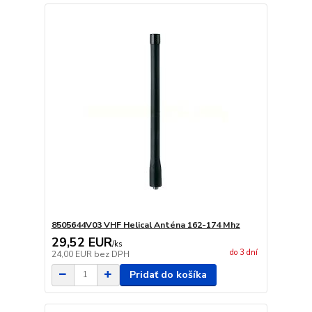
8505644V03 VHF Helical Anténa 162-174 Mhz
29,52 EUR
/
ks
do 3 dní
24,00 EUR
bez DPH
Pridať do košíka