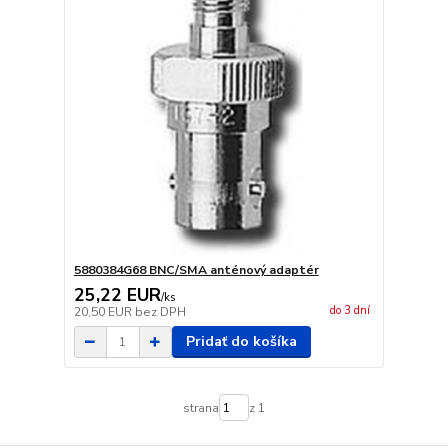
5880384G68 BNC/SMA anténový adaptér
25,22 EUR
/
ks
do 3 dní
20,50 EUR
bez DPH
Pridať do košíka
strana
z 1