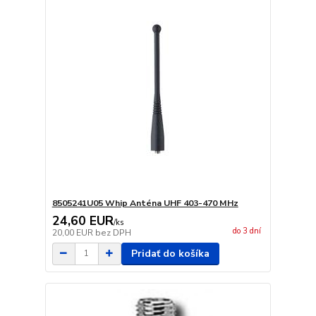
8505241U05 Whip Anténa UHF 403-470 MHz
24,60 EUR
/
ks
do 3 dní
20,00 EUR
bez DPH
Pridať do košíka