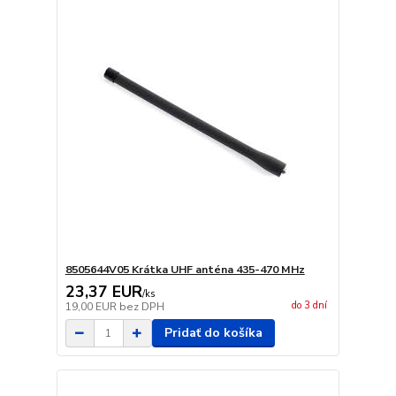
8505644V05 Krátka UHF anténa 435-470 MHz
23,37 EUR
/
ks
do 3 dní
19,00 EUR
bez DPH
Pridať do košíka