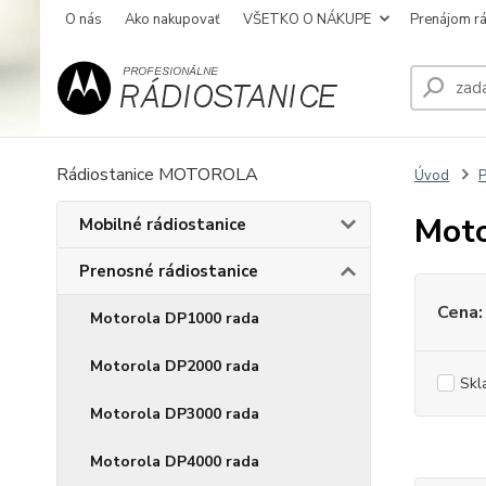
O nás
Ako nakupovať
VŠETKO O NÁKUPE
Prenájom rá
Rádiostanice MOTOROLA
Úvod
P
Moto
Mobilné rádiostanice
Prenosné rádiostanice
Cena:
Motorola DP1000 rada
Motorola DP2000 rada
Skl
Motorola DP3000 rada
Motorola DP4000 rada