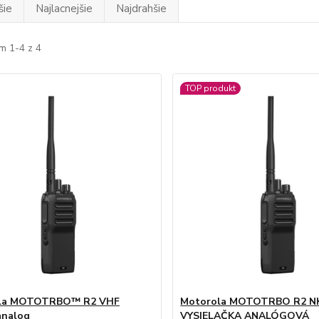
šie
Najlacnejšie
Najdrahšie
m 1-4 z 4
TOP produkt
la MOTOTRBO™ R2 VHF
Motorola MOTOTRBO R2 N
/analog
VYSIELAČKA ANALÓGOVÁ