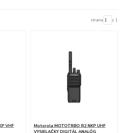
strana
z 1
KP VHF
Motorola MOTOTRBO R2 NKP UHF
VYSIELAČKY DIGITÁL ANALÓG