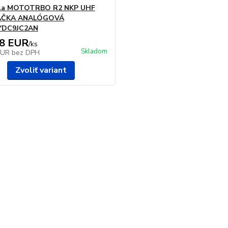
la MOTOTRBO R2 NKP UHF
AČKA ANALÓGOVÁ
YDC9JC2AN
68 EUR
/
ks
Skladom
EUR
bez DPH
Zvoliť variant