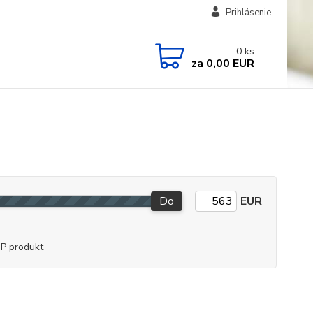
Prihlásenie
0
ks
za
0,00 EUR
Do
EUR
P produkt