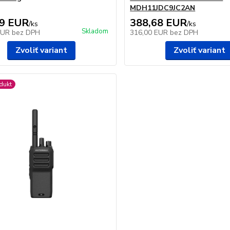
MDH11JDC9JC2AN
69 EUR
388,68 EUR
/
ks
/
ks
Skladom
EUR
bez DPH
316,00 EUR
bez DPH
Zvoliť variant
Zvoliť variant
dukt