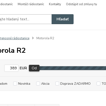
diostaníc
Montáž rádiostaníc
Kontakty
Odstúpiť od zmluvy tu
Hľadať
renosné rádiostanice
Motorola R2
rola R2
EUR
Od
adom
Novinka
Akcia
Doprava ZADARMO
TO