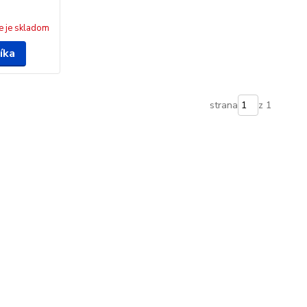
e je skladom
íka
strana
z 1