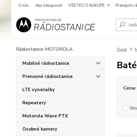
O nás
Ako nakupovať
VŠETKO O NÁKUPE
Prenájom rá
Rádiostanice MOTOROLA
Úvod
M
Baté
Mobilné rádiostanice
Prenosné rádiostanice
Cena:
LTE vysielačky
Repeatery
Skl
Motorola Wave PTX
Osobné kamery