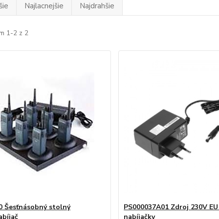
šie
Najlacnejšie
Najdrahšie
m 1-2 z 2
 Šesťnásobný stolný
PS000037A01 Zdroj 230V EU 
abíjač
nabíjačky