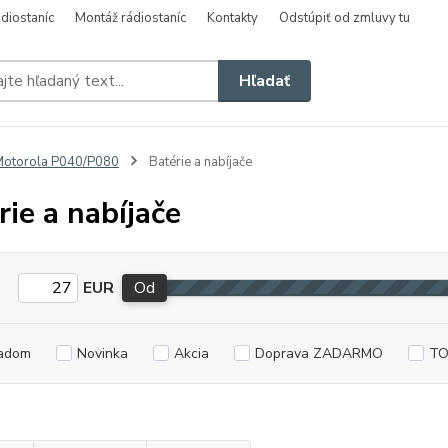
diostaníc
Montáž rádiostaníc
Kontakty
Odstúpiť od zmluvy tu
Hľadať
otorola P040/P080
Batérie a nabíjače
rie a nabíjače
EUR
Od
adom
Novinka
Akcia
Doprava ZADARMO
TO