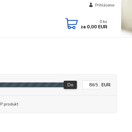
Prihlásenie
0
ks
za
0,00 EUR
Do
EUR
P produkt