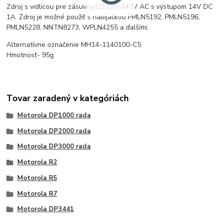
Zdroj s vidlicou pre zásuvky EÚ 220-240V AC s výstupom 14V DC
1A. Zdroj je možné použiť s nabíjačkou PMLN5192, PMLN5196,
PMLN5228, NNTN8273, WPLN4255 a ďalšími.
Alternatívne označenie MH14-1140100-C5
Hmotnosť- 95g
Tovar zaradený v kategóriách
Motorola DP1000 rada
Motorola DP2000 rada
Motorola DP3000 rada
Motorola R2
Motorola R5
Motorola R7
Motorola DP3441