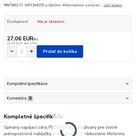
NNTN8273, WPLN4255 a ďalšími. Alternatívne označen...
celý popis
Dostupnosť
Nie je skladom
27,06 EUR
/
ks
22,00 EUR
bez DPH
Pridať do košíka
Kompletné špecifikácie
Komentáre
0
Kompletné špecifikácie
Spínaný napájací zdroj PS000037A01 používaný pre stolné
jednopozíciové nabíjačky profesionálnych rádiostaníc Motorola.