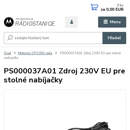
0
ks
za
0,00 EUR
Menu
Hľadať
Úvod
Motorola DP1000 rada
PS000037A01 Zdroj 230V EU pre stolné
nabíjačky
PS000037A01 Zdroj 230V EU pre
stolné nabíjačky