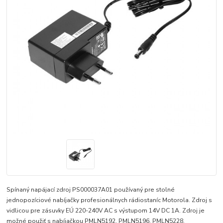
Spínaný napájací zdroj PS000037A01 používaný pre stolné
jednopozíciové nabíjačky profesionálnych rádiostaníc Motorola. Zdroj s
vidlicou pre zásuvky EÚ 220-240V AC s výstupom 14V DC 1A. Zdroj je
možné použiť s nabíjačkou PMLN5192, PMLN5196, PMLN5228,