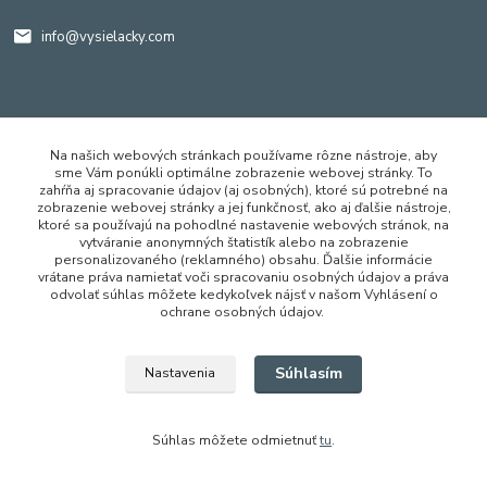
info@vysielacky.com
Na našich webových stránkach používame rôzne nástroje, aby
Vytvorené na
Eshop-rychlo.sk
sme Vám ponúkli optimálne zobrazenie webovej stránky. To
zahŕňa aj spracovanie údajov (aj osobných), ktoré sú potrebné na
zobrazenie webovej stránky a jej funkčnosť, ako aj ďalšie nástroje,
ktoré sa používajú na pohodlné nastavenie webových stránok, na
vytváranie anonymných štatistík alebo na zobrazenie
personalizovaného (reklamného) obsahu. Ďalšie informácie
vrátane práva namietať voči spracovaniu osobných údajov a práva
odvolať súhlas môžete kedykoľvek nájsť v našom Vyhlásení o
ochrane osobných údajov.
Súhlasím
Nastavenia
Súhlas môžete odmietnuť
tu
.