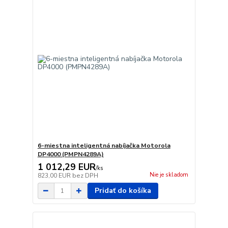
6-miestna inteligentná nabíjačka Motorola
DP4000 (PMPN4289A)
1 012,29 EUR
/
ks
Nie je skladom
823,00 EUR
bez DPH
Pridať do košíka