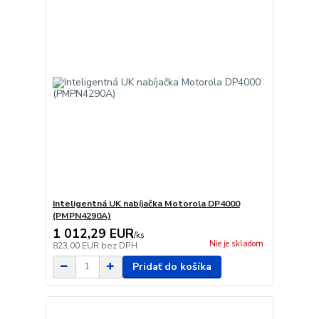
Inteligentná UK nabíjačka Motorola DP4000
(PMPN4290A)
1 012,29 EUR
/
ks
Nie je skladom
823,00 EUR
bez DPH
Pridať do košíka