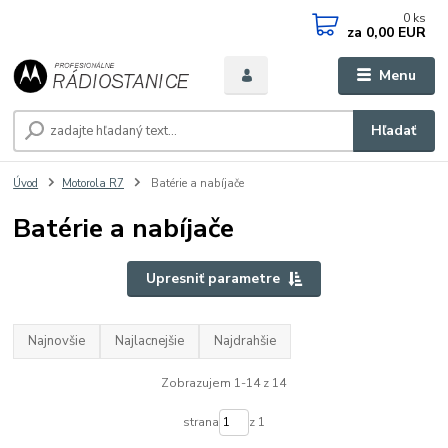
0
ks
za
0,00 EUR
Menu
Hľadať
Úvod
Motorola R7
Batérie a nabíjače
Batérie a nabíjače
Upresniť parametre
Najnovšie
Najlacnejšie
Najdrahšie
Zobrazujem 1-14 z 14
strana
z 1