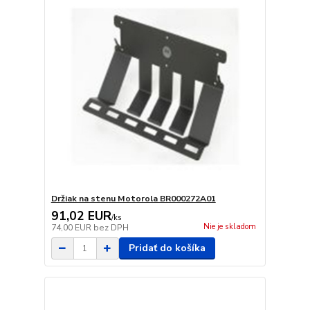
Držiak na stenu Motorola BR000272A01
91,02 EUR
/
ks
Nie je skladom
74,00 EUR
bez DPH
Pridať do košíka