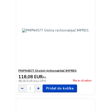
PMPN4577 Stolný rýchlonabíjač IMPRES
118,08 EUR
/
ks
Nie je skladom
96,00 EUR
bez DPH
Pridať do košíka