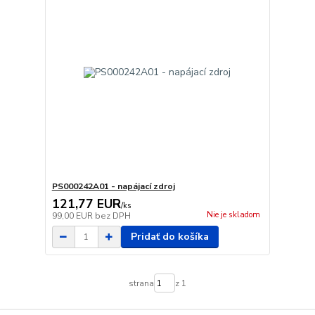
PS000242A01 - napájací zdroj
121,77 EUR
/
ks
Nie je skladom
99,00 EUR
bez DPH
Pridať do košíka
strana
z 1