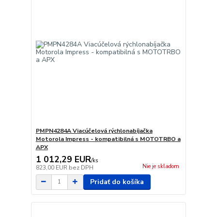
PMPN4284A Viacúčelová rýchlonabíjačka
Motorola Impress - kompatibilná s MOTOTRBO a
APX
1 012,29 EUR
/
ks
Nie je skladom
823,00 EUR
bez DPH
Pridať do košíka