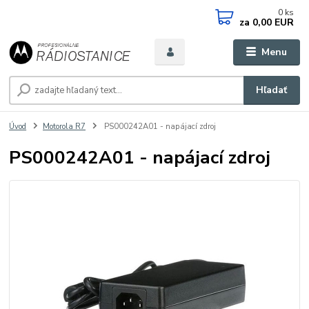
0
ks
za
0,00 EUR
Menu
Hľadať
Úvod
Motorola R7
PS000242A01 - napájací zdroj
PS000242A01 - napájací zdroj