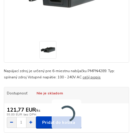
Napájací zdroj je určený pre 6-miestnu nabíjačku PMPN4289. Typ:
spínaný zdroj Vstupné napätie: 100 - 240V AC
celý popis
Dostupnosť
Nie je skladom
121,77 EUR
/
ks
99,00 EUR
bez DPH
Pridať do košíka