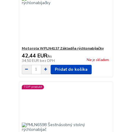
Motorola WPLN4137 Základňa rýchlonabíjačky
42,44 EUR
/
ks
Nie je skladom
34,50 EUR
bez DPH
Pridať do košíka
TOP produkt