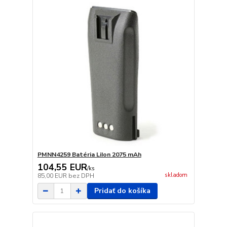
PMNN4259 Batéria LiIon 2075 mAh
104,55 EUR
/
ks
skladom
85,00 EUR
bez DPH
Pridať do košíka