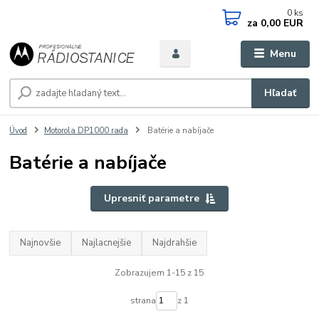
0
ks
za
0,00 EUR
Menu
Hľadať
Úvod
Motorola DP1000 rada
Batérie a nabíjače
Batérie a nabíjače
Upresniť parametre
Najnovšie
Najlacnejšie
Najdrahšie
Zobrazujem 1-15 z 15
strana
z 1