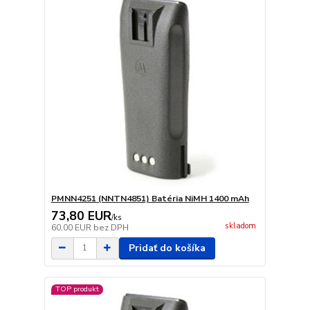
PMNN4251 (NNTN4851) Batéria NiMH 1400 mAh
73,80 EUR
/
ks
skladom
60,00 EUR
bez DPH
Pridať do košíka
TOP produkt