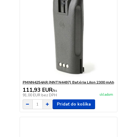
PMNN4254AR (NNTN4497) Batéria LiIon 2300 mAh
111,93 EUR
/
ks
skladom
91,00 EUR
bez DPH
Pridať do košíka