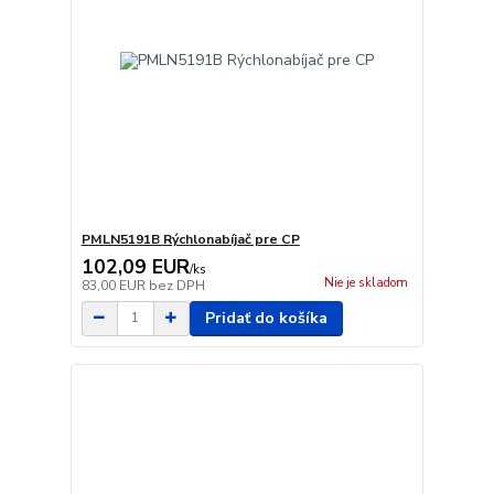
PMLN5191B Rýchlonabíjač pre CP
102,09 EUR
/
ks
Nie je skladom
83,00 EUR
bez DPH
Pridať do košíka