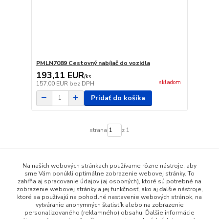
PMLN7089 Cestovný nabíjač do vozidla
193,11 EUR
/
ks
skladom
157,00 EUR
bez DPH
Pridať do košíka
strana
z 1
Na našich webových stránkach používame rôzne nástroje, aby
sme Vám ponúkli optimálne zobrazenie webovej stránky. To
zahŕňa aj spracovanie údajov (aj osobných), ktoré sú potrebné na
zobrazenie webovej stránky a jej funkčnosť, ako aj ďalšie nástroje,
ktoré sa používajú na pohodlné nastavenie webových stránok, na
vytváranie anonymných štatistík alebo na zobrazenie
personalizovaného (reklamného) obsahu. Ďalšie informácie