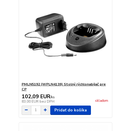
PMLN5192 (WPLN4139) Stolný rýchlonabíjač pre
CP
102,09 EUR
/
ks
skladom
83,00 EUR
bez DPH
Pridať do košíka