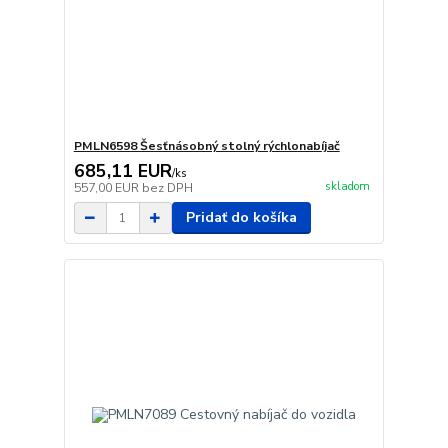
PMLN6598 Šesťnásobný stolný rýchlonabíjač
685,11 EUR
/
ks
skladom
557,00 EUR
bez DPH
Pridať do košíka