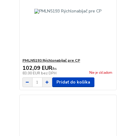
PMLN5193 Rýchlonabíjač pre CP
102,09 EUR
/
ks
Nie je skladom
83,00 EUR
bez DPH
Pridať do košíka