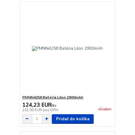
PMNN4258 Batéria LiIon 2900mAh
124,23 EUR
/
ks
skladom
101,00 EUR
bez DPH
Pridať do košíka