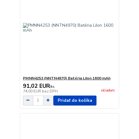
PMNN4253 (NNTN4970) Batéria LiIon 1600 mAh
91,02 EUR
/
ks
skladom
74,00 EUR
bez DPH
Pridať do košíka