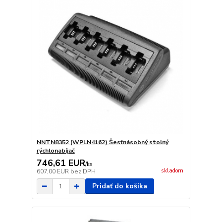
NNTN8352 (WPLN4162) Šesťnásobný stolný
rýchlonabíjač
746,61 EUR
/
ks
skladom
607,00 EUR
bez DPH
Pridať do košíka