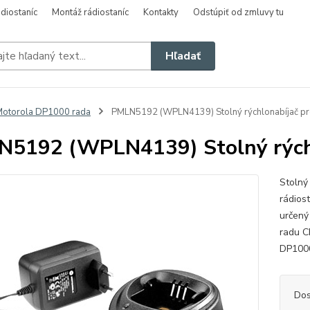
diostaníc
Montáž rádiostaníc
Kontakty
Odstúpiť od zmluvy tu
Hľadať
otorola DP1000 rada
PMLN5192 (WPLN4139) Stolný rýchlonabíjač pr
5192 (WPLN4139) Stolný rýchl
Stolný
rádios
určený 
radu C
DP1000
Dos