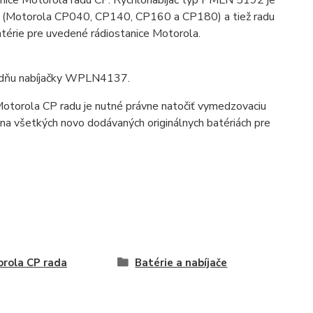
ice Motorola radu CP. Rýchlonabíjač typ PMLN 5192 je
u CP (Motorola CP040, CP140, CP160 a CP180) a tiež radu
térie pre uvedené rádiostanice Motorola.
ladňu nabíjačky WPLN4137.
e Motorola CP radu je nutné právne natočiť vymedzovaciu
á na všetkých novo dodávaných originálnych batériách pre
rola CP rada
Batérie a nabíjače