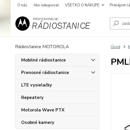
O nás
Ako nakupovať
VŠETKO O NÁKUPE
Prenájom rá
Rádiostanice MOTOROLA
Úvod
M
PMLN
Mobilné rádiostanice
Prenosné rádiostanice
LTE vysielačky
Repeatery
Motorola Wave PTX
Osobné kamery