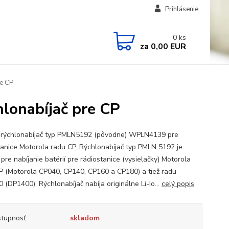
Prihlásenie
0
ks
za
0,00 EUR
e CP
onabíjač pre CP
 rýchlonabíjač typ PMLN5192 (pôvodne) WPLN4139 pre
tanice Motorola radu CP. Rýchlonabíjač typ PMLN 5192 je
pre nabíjanie batérií pre rádiostanice (vysielačky) Motorola
P (Motorola CP040, CP140, CP160 a CP180) a tiež radu
 (DP1400). Rýchlonabíjač nabíja originálne Li-Io...
celý popis
tupnosť
skladom