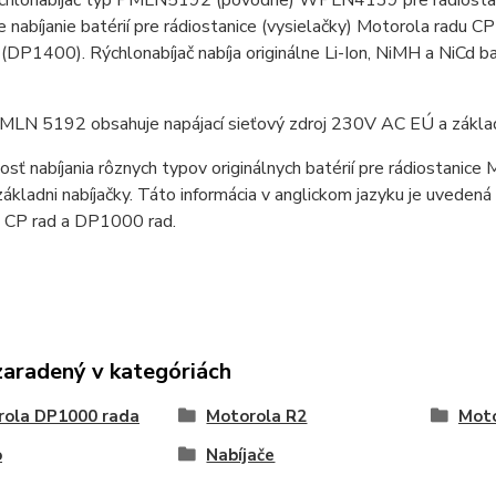
ýchlonabíjač typ PMLN5192 (pôvodne) WPLN4139 pre rádiostan
e nabíjanie batérií pre rádiostanice (vysielačky) Motorola rad
P1400). Rýchlonabíjač nabíja originálne Li-Ion, NiMH a NiCd ba
PMLN 5192 obsahuje napájací sieťový zdroj 230V AC EÚ a zák
sť nabíjania rôznych typov originálnych batérií pre rádiostanic
základni nabíjačky. Táto informácia v anglickom jazyku je uveden
 CP rad a DP1000 rad.
zaradený v kategóriách
rola DP1000 rada
Motorola R2
Moto
o
Nabíjače