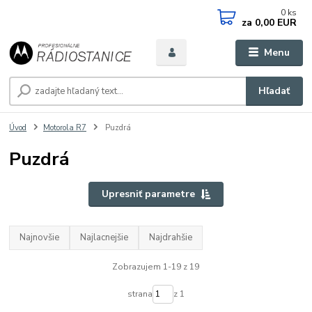
0
ks
za
0,00 EUR
Menu
Hľadať
Úvod
Motorola R7
Puzdrá
Puzdrá
Upresniť parametre
Najnovšie
Najlacnejšie
Najdrahšie
Zobrazujem 1-19 z 19
strana
z 1