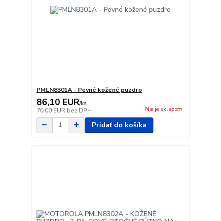
PMLN8301A - Pevné kožené puzdro
86,10 EUR
/
ks
Nie je skladom
70,00 EUR
bez DPH
Pridať do košíka