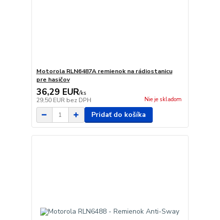
Motorola RLN6487A remienok na rádiostanicu
pre hasičov
36,29 EUR
/
ks
Nie je skladom
29,50 EUR
bez DPH
Pridať do košíka