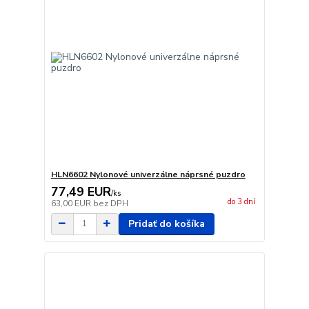
HLN6602 Nylonové univerzálne náprsné puzdro
77,49 EUR
/
ks
do 3 dní
63,00 EUR
bez DPH
Pridať do košíka