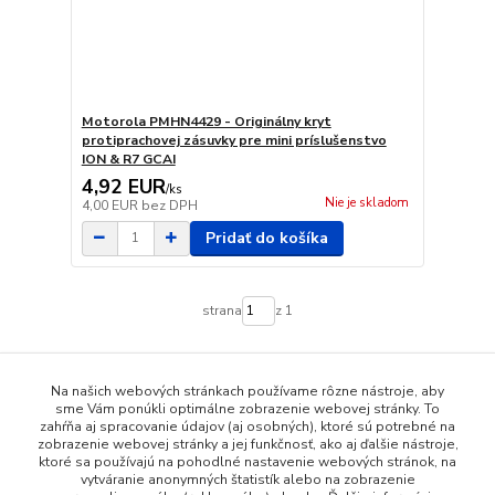
Motorola PMHN4429 - Originálny kryt
protiprachovej zásuvky pre mini príslušenstvo
ION & R7 GCAI
4,92 EUR
/
ks
Nie je skladom
4,00 EUR
bez DPH
Pridať do košíka
strana
z 1
Na našich webových stránkach používame rôzne nástroje, aby
sme Vám ponúkli optimálne zobrazenie webovej stránky. To
zahŕňa aj spracovanie údajov (aj osobných), ktoré sú potrebné na
zobrazenie webovej stránky a jej funkčnosť, ako aj ďalšie nástroje,
ktoré sa používajú na pohodlné nastavenie webových stránok, na
vytváranie anonymných štatistík alebo na zobrazenie