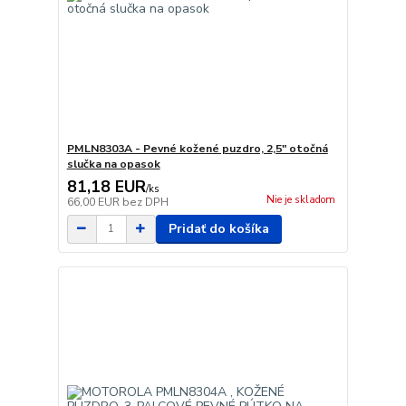
PMLN8303A - Pevné kožené puzdro, 2,5" otočná
slučka na opasok
81,18 EUR
/
ks
Nie je skladom
66,00 EUR
bez DPH
Pridať do košíka