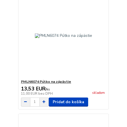
PMLN6074 Pútko na zápästie
13,53 EUR
/
ks
skladom
11,00 EUR
bez DPH
Pridať do košíka