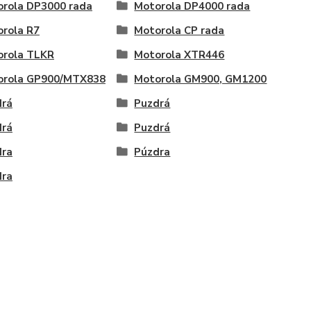
rola DP3000 rada
Motorola DP4000 rada
rola R7
Motorola CP rada
orola TLKR
Motorola XTR446
orola GP900/MTX838
Motorola GM900, GM1200
drá
Puzdrá
drá
Puzdrá
dra
Púzdra
dra