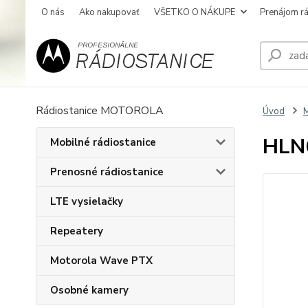
O nás
Ako nakupovať
VŠETKO O NÁKUPE
Prenájom rá
Rádiostanice MOTOROLA
Úvod
M
HLN6
Mobilné rádiostanice
Prenosné rádiostanice
LTE vysielačky
Repeatery
Motorola Wave PTX
Osobné kamery