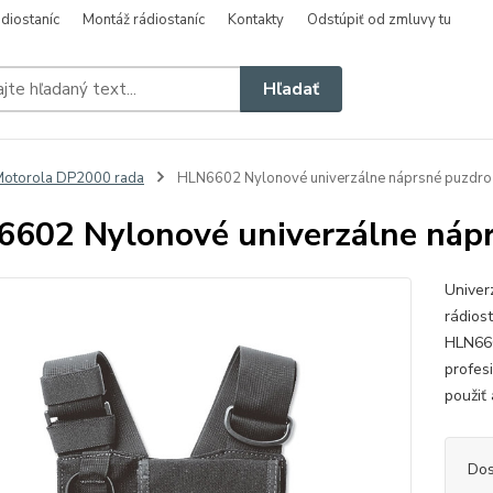
diostaníc
Montáž rádiostaníc
Kontakty
Odstúpiť od zmluvy tu
Hľadať
otorola DP2000 rada
HLN6602 Nylonové univerzálne náprsné puzdro
602 Nylonové univerzálne náp
Univer
rádios
HLN660
profes
použiť
Dos