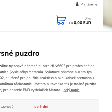
Prihlásenie
0
ks
za
0,00 EUR
rsné puzdro
zálne nylonové náprsné puzdro HLN6602 pre profesionálne
tanice (vysielačky) Motorola. Nylonové náprsné puzdro typ
2 je určené pre použitie prakticky s akoukoľvek prenosnou
ionálnou rádiostanicu Motorola, rovnako tak je možné puzdro
 aj pre nosenie PMR vysielačiek Motoro...
celý popis
tupnosť
do 3 dní