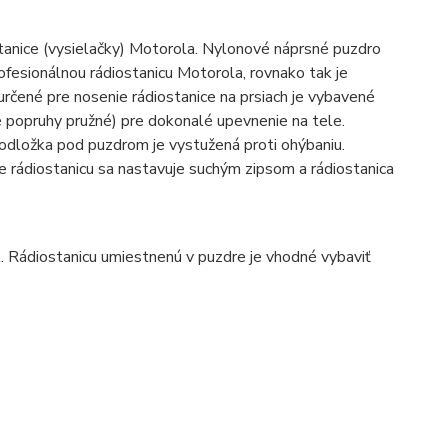
anice (vysielačky) Motorola. Nylonové náprsné puzdro
fesionálnou rádiostanicu Motorola, rovnako tak je
rčené pre nosenie rádiostanice na prsiach je vybavené
 popruhy pružné) pre dokonalé upevnenie na tele.
odložka pod puzdrom je vystužená proti ohýbaniu.
e rádiostanicu sa nastavuje suchým zipsom a rádiostanica
. Rádiostanicu umiestnenú v puzdre je vhodné vybaviť