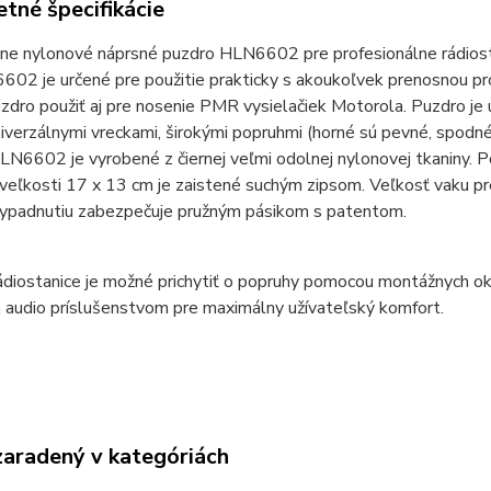
tné špecifikácie
lne nylonové náprsné puzdro HLN6602 pre profesionálne rádiost
02 je určené pre použitie prakticky s akoukoľvek prenosnou pro
dro použiť aj pre nosenie PMR vysielačiek Motorola. Puzdro je u
verzálnymi vreckami, širokými popruhmi (horné sú pevné, spodné
N6602 je vyrobené z čiernej veľmi odolnej nylonovej tkaniny. P
veľkosti 17 x 13 cm je zaistené suchým zipsom. Veľkosť vaku pr
 vypadnutiu zabezpečuje pružným pásikom s patentom.
diostanice je možné prichytiť o popruhy pomocou montážnych ok
 audio príslušenstvom pre maximálny užívateľský komfort.
zaradený v kategóriách