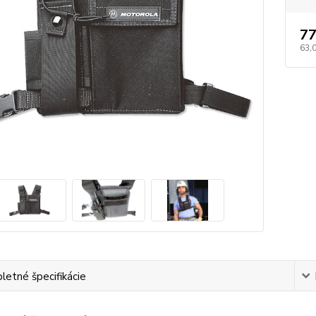
77
63,
etné špecifikácie