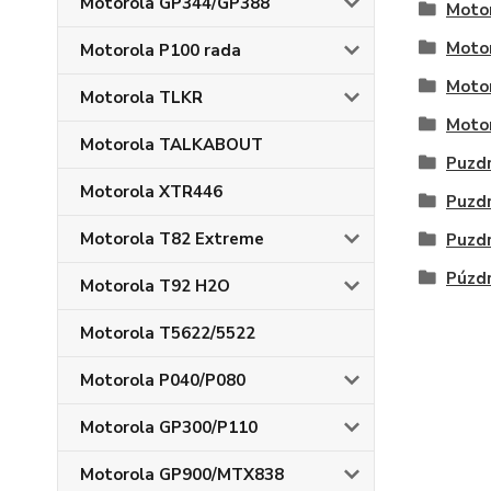
Motorola GP344/GP388
Moto
Moto
Motorola P100 rada
Motor
Motorola TLKR
Moto
Motorola TALKABOUT
Puzd
Motorola XTR446
Puzd
Motorola T82 Extreme
Puzd
Púzd
Motorola T92 H2O
Motorola T5622/5522
Motorola P040/P080
Motorola GP300/P110
Motorola GP900/MTX838