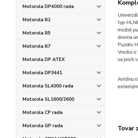
Komple
Motorola DP4000 rada
Univerzá
Motorola R2
typ HLN66
možné puz
Motorola R5
dvoma uni
Puzdro HL
Motorola R7
Vrecko o 
sa proti
Motorola DP ATEX
Motorola DP3441
Anténu rá
Motorola SL4000 rada
externým
Motorola SL1600/2600
Motorola CP rada
Motorola GP rada
Tovar 