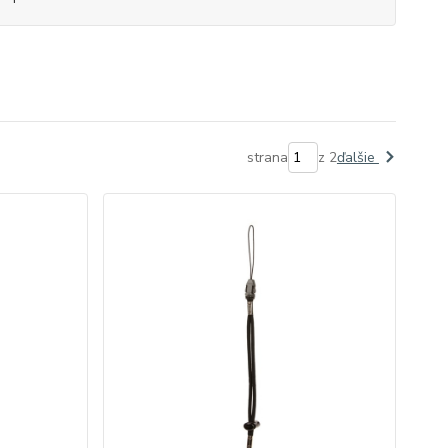
strana
z 2
ďalšie