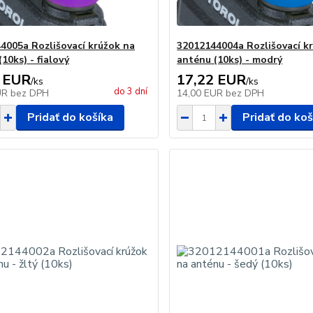
4005a Rozlišovací krúžok na
32012144004a Rozlišovací k
10ks) - fialový
anténu (10ks) - modrý
 EUR
17,22 EUR
/
ks
/
ks
do 3 dní
UR
bez DPH
14,00 EUR
bez DPH
Pridať do košíka
Pridať do koš