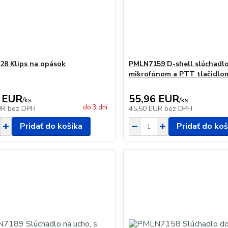
8 Klips na opások
PMLN7159 D-shell slúchadlo
mikrofónom a PTT tlačidlo
 EUR
55,96 EUR
/
ks
/
ks
do 3 dní
UR
bez DPH
45,50 EUR
bez DPH
Pridať do košíka
Pridať do koš