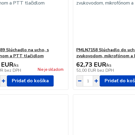
9 Slúchadlo na ucho, s
PMLN7158 Slúchadlo do uch
nom a PTT tlačidlom
zvukovodom, mikrofónom a
 EUR
62,73 EUR
/
ks
/
ks
Nie je skladom
UR
bez DPH
51,00 EUR
bez DPH
Pridať do košíka
Pridať do koš