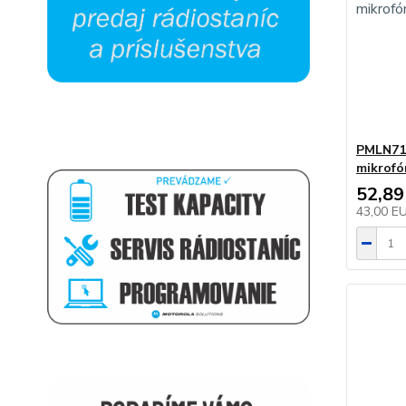
PMLN718
mikrofó
52,89
43,00 E