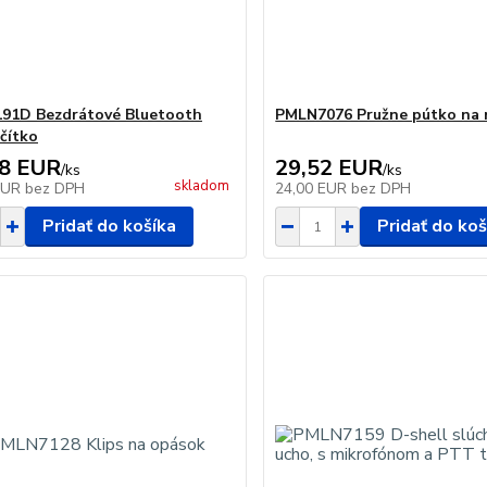
91D Bezdrátové Bluetooth
PMLN7076 Pružne pútko na 
čítko
18 EUR
29,52 EUR
/
ks
/
ks
skladom
EUR
bez DPH
24,00 EUR
bez DPH
Pridať do košíka
Pridať do koš