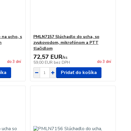
 na ucho, s
PMLN7157 Slúchadlo do ucha, so
m
zvukovodom, mikrofónom a PTT
tlačidlom
72,57 EUR
/
ks
do 3 dní
do 3 dní
59,00 EUR
bez DPH
íka
Pridať do košíka