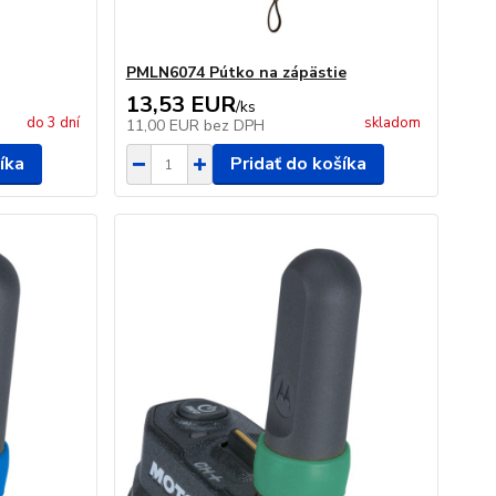
PMLN6074 Pútko na zápästie
13,53 EUR
/
ks
do 3 dní
skladom
11,00 EUR
bez DPH
íka
Pridať do košíka