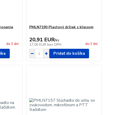
nosenie
PMLN7190 Plastový držiak s klipsom
20,91 EUR
/
ks
do 3 dní
do 3 dní
17,00 EUR
bez DPH
íka
Pridať do košíka