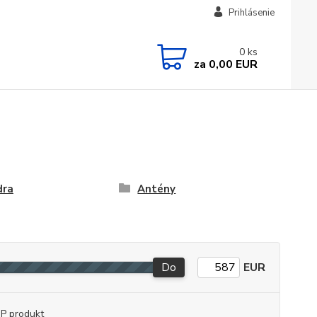
Prihlásenie
0
ks
za
0,00 EUR
dra
Antény
Do
EUR
P produkt