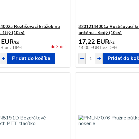
4002a Rozlišovací krúžok na
32012144001a Rozlišovací k
 žltý (10ks)
anténu - šedý (10ks)
 EUR
17,22 EUR
/
ks
/
ks
do 3 dní
UR
bez DPH
14,00 EUR
bez DPH
Pridať do košíka
Pridať do koš