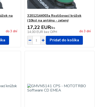
rúžok na
32012144003a Rozlišovací krúžok
(10ks) na anténu - zelený
17,22 EUR
/
ks
do 3 dní
do 3 dní
14,00 EUR
bez DPH
íka
Pridať do košíka