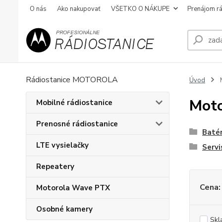
O nás
Ako nakupovať
VŠETKO O NÁKUPE
Prenájom rá
Rádiostanice MOTOROLA
Úvod
Moto
Mobilné rádiostanice
Prenosné rádiostanice
Batér
LTE vysielačky
Servi
Repeatery
Cena:
Motorola Wave PTX
Osobné kamery
Skl