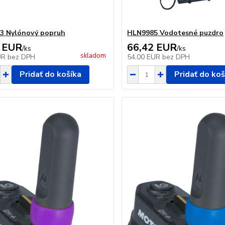
3 Nylónový popruh
HLN9985 Vodotesné puzdro
 EUR
66,42 EUR
/
ks
/
ks
skladom
UR
bez DPH
54,00 EUR
bez DPH
Pridať do košíka
Pridať do koš