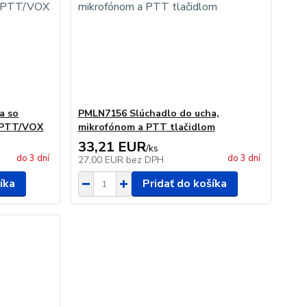
a so
PMLN7156 Slúchadlo do ucha,
 PTT/VOX
mikrofónom a PTT tlačidlom
33,21 EUR
/
ks
do 3 dní
do 3 dní
27,00 EUR
bez DPH
íka
Pridať do košíka