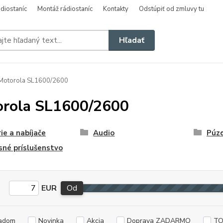
diostaníc
Montáž rádiostaníc
Kontakty
Odstúpiť od zmluvy tu
Hľadať
Motorola SL1600/2600
rola SL1600/2600
ie a nabíjače
Audio
Púz
sné príslušenstvo
EUR
Od
adom
Novinka
Akcia
Doprava ZADARMO
TO