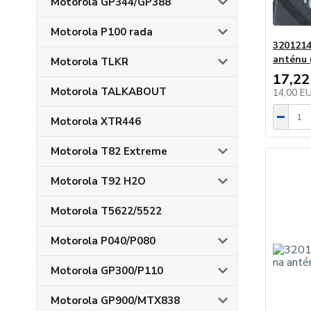
Motorola GP344/GP388
Motorola P100 rada
3201214
anténu (
Motorola TLKR
17,22
Motorola TALKABOUT
14,00 E
Motorola XTR446
Motorola T82 Extreme
Motorola T92 H2O
Motorola T5622/5522
Motorola P040/P080
Motorola GP300/P110
Motorola GP900/MTX838