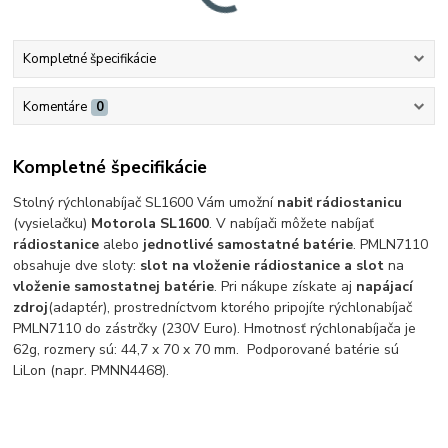
Kompletné špecifikácie
Komentáre
0
Kompletné špecifikácie
Stolný rýchlonabíjač SL1600 Vám umožní
nabiť rádiostanicu
(vysielačku)
Motorola SL1600
. V nabíjači môžete nabíjať
rádiostanice
alebo
jednotlivé samostatné batérie
. PMLN7110
obsahuje dve sloty:
slot na vloženie rádiostanice a slot
na
vloženie samostatnej batérie
. Pri nákupe získate aj
napájací
zdroj
(adaptér), prostredníctvom ktorého pripojíte rýchlonabíjač
PMLN7110 do zástrčky (230V Euro). Hmotnosť rýchlonabíjača je
62g, rozmery sú: 44,7 x 70 x 70 mm. Podporované batérie sú
LiLon (napr. PMNN4468).