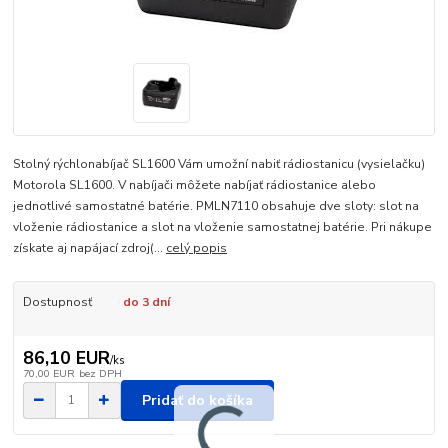
Stolný rýchlonabíjač SL1600 Vám umožní nabiť rádiostanicu (vysielačku)
Motorola SL1600. V nabíjači môžete nabíjať rádiostanice alebo
jednotlivé samostatné batérie. PMLN7110 obsahuje dve sloty: slot na
vloženie rádiostanice a slot na vloženie samostatnej batérie. Pri nákupe
získate aj napájací zdroj(...
celý popis
Dostupnosť
do 3 dní
86,10 EUR
/
ks
70,00 EUR
bez DPH
Pridať do košíka