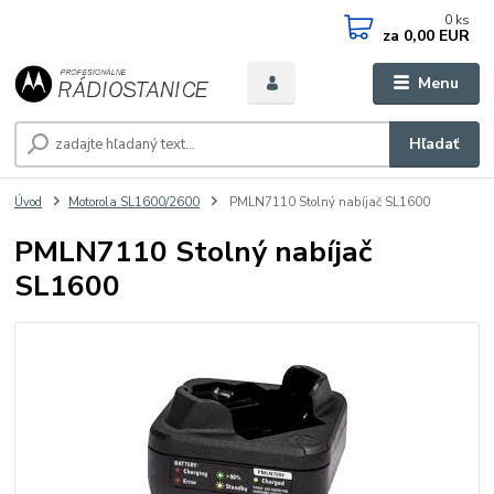
0
ks
za
0,00 EUR
Menu
Hľadať
Úvod
Motorola SL1600/2600
PMLN7110 Stolný nabíjač SL1600
PMLN7110 Stolný nabíjač
SL1600