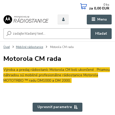
0
ks
za
0,00 EUR
Menu
Hľadať
Úvod
Mobilné rádiostanice
Motorola CM rada
Motorola CM rada
Výroba a predaj rádiostaníc Motorola CM boli ukončené . Priamou
náhradou sú mobilné profesionálne rádiostanice Motorola
MOTOTRBO ™ radu DM1000 a DM 2000.
Upresniť parametre