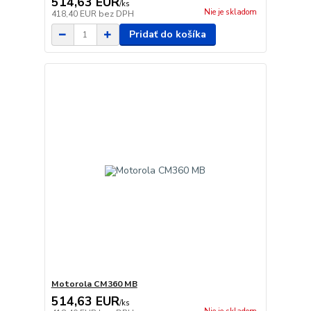
514,63 EUR
/
ks
Nie je skladom
418,40 EUR
bez DPH
Pridať do košíka
Motorola CM360 MB
514,63 EUR
/
ks