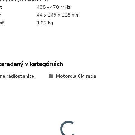
t
438 - 470 MHz
y
44 x 169 x 118 mm
sť
1,02 kg
zaradený v kategóriách
né rádiostanice
Motorola CM rada