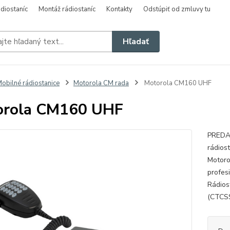
diostaníc
Montáž rádiostaníc
Kontakty
Odstúpiť od zmluvy tu
Hľadať
obilné rádiostanice
Motorola CM rada
Motorola CM160 UHF
orola CM160 UHF
PREDAJ
rádio
Motor
profes
Rádios
(CTCSS