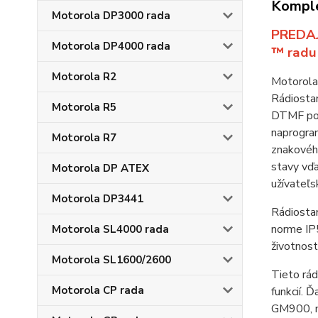
Komple
Motorola DP3000 rada
PREDAJ
Motorola DP4000 rada
™ radu
Motorola R2
Motorola
Rádiosta
Motorola R5
DTMF poki
naprogra
Motorola R7
znakového
stavy vďa
Motorola DP ATEX
užívateľs
Motorola DP3441
Rádiosta
norme IP5
Motorola SL4000 rada
životnost
Motorola SL1600/2600
Tieto rád
Motorola CP rada
funkcií. 
GM900, mô