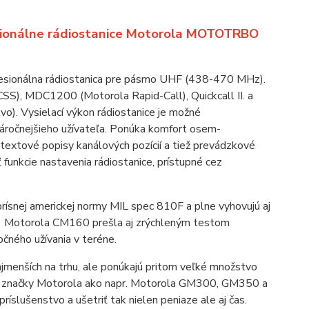
ionálne rádiostanice Motorola MOTOTRBO
onálna rádiostanica pre pásmo UHF (438-470 MHz).
), MDC1200 (Motorola Rapid-Call), Quickcall II. a
o). Vysielací výkon rádiostanice je možné
áročnejšieho užívateľa. Ponúka komfort osem-
textové popisy kanálových pozícií a tiež prevádzkové
ť funkcie nastavenia rádiostanice, prístupné cez
ísnej americkej normy MIL spec 810F a plne vyhovujú aj
ca) Motorola CM160 prešla aj zrýchleným testom
očného užívania v teréne.
jmenších na trhu, ale ponúkajú pritom veľké množstvo
nice značky Motorola ako napr. Motorola GM300, GM350 a
íslušenstvo a ušetriť tak nielen peniaze ale aj čas.