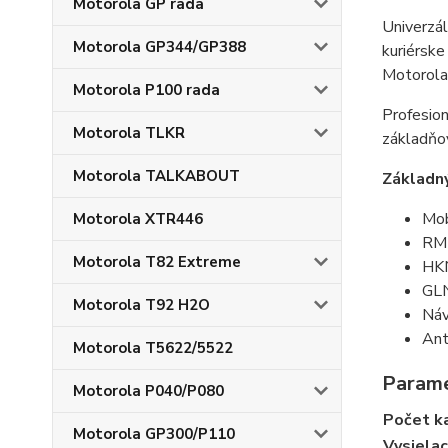
Motorola GP rada
Univerzál
Motorola GP344/GP388
kuriérske
Motorola 
Motorola P100 rada
Profesio
Motorola TLKR
základňov
Motorola TALKABOUT
Základn
Mob
Motorola XTR446
RM
Motorola T82 Extreme
HKN
GLN
Motorola T92 H2O
Náv
Ant
Motorola T5622/5522
Param
Motorola P040/P080
Počet k
Motorola GP300/P110
Vysielac