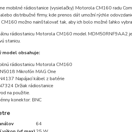
ne mobilné rádiostanice (vysielačky) Motorola CM160 radu Comm
 alebo distribučné firmy, kde prenos dát umožní rýchle odovzdanie
CM160 možno nainštalovať tak, aby ich bolo možné ľahko vybrať
nálnu rádiostanicu Motorola CM160 model MDM50RNF9AA2 je mo
ú stanicu.
ý model obsahuje:
ilnú rádiostanicu Motorola CM160
N5018 Mikrofón MAG One
4137 Napájací kábel z batérie
7324 Držiak rádiostanice
od na použitie.
énny konektor: BNC
etre
análov
64
í výkon (vf max)
25 W