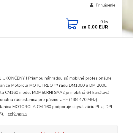
Prihlásenie
0
ks
za
0,00 EUR
 UKONČENÝ ! Priamou náhradou sú mobilné profesionálne
stanice Motorola MOTOTRBO ™ radu DM1000 a DM 2000.
ola CM160 model MDM50RNF9AA2 je mobilná 64 kanálová
ionálna rádiostanica pre pásmo UHF (438-470 MHz).
tanica MOTOROLA CM 160 podporuje signalizáciu PL aj DPL
),...
celý popis