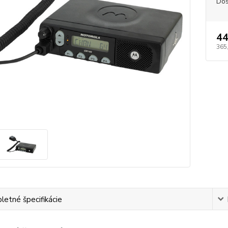
Dos
44
365
etné špecifikácie