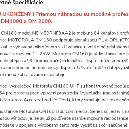
tné špecifikácie
 UKONČENÝ ! Priamou náhradou sú mobilné profes
 DM1000 a DM 2000.
 CM160 model MDM50RNF9AA2 je mobilná 64 kanálová profesi
nica MOTOROLA CM 160 podporuje signalizáciu PL aj DPL (CTCSS
aľ je vybavená mikrofónom s klávesnicou (voliteľné príslušenstv
movať v rozsahu 1 - 25W. Motorola CM160 je rádiostanica pre n
 displeja a až 64 komunikačných kanálov. Displej môže zobraziť 
ka rade ikon pri hornom okraji displeja. Užívateľ môže ďalej využi
ké menu zobrazované na displeji.
nice (vysielačky) Motorola CM160 UHF sú konštruované podľa pr
4 pre ochranu pred vplyvmi prostredia. Vysielačka (rádiostani
i (Motorola Accelerated Life Test), ktorý simuluje päť rokov nár
iostanice Motorola CM160 radu Commercial Series sú jedny z na
Ďalšou výhodou je, že ak už používate staršie mobilné rádiosta
žete v spojení s výrobkami tejto rady využiť už skôr zakúpené pr