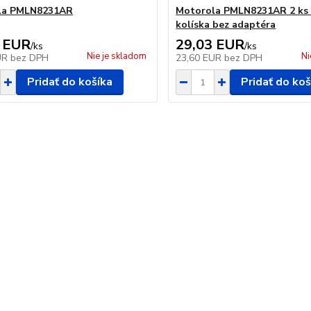
la PMLN8231AR
Motorola PMLN8231AR 2 ks 
kolíska bez adaptéra
 EUR
29,03 EUR
/
ks
/
ks
Nie je skladom
Ni
UR
bez DPH
23,60 EUR
bez DPH
Pridať do košíka
Pridať do koš