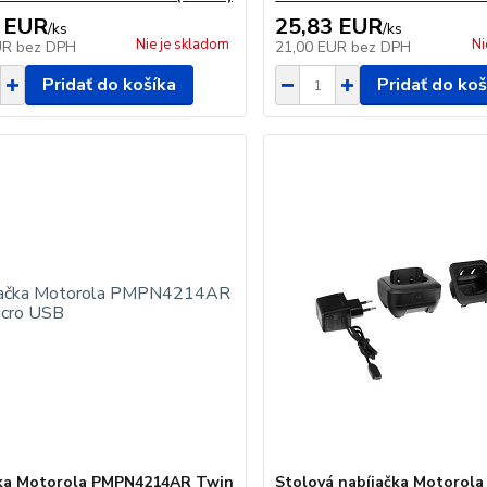
 EUR
25,83 EUR
/
ks
/
ks
Nie je skladom
Ni
UR
bez DPH
21,00 EUR
bez DPH
Pridať do košíka
Pridať do koš
čka Motorola PMPN4214AR Twin
Stolová nabíjačka Motorola