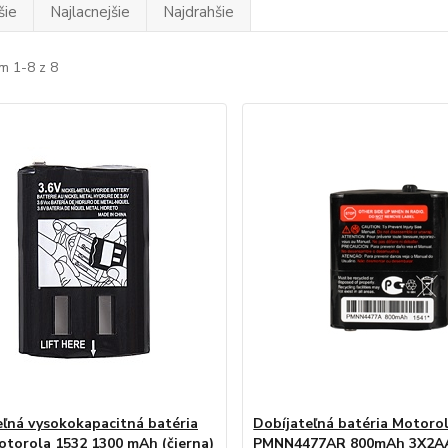
šie
Najlacnejšie
Najdrahšie
m 1-8 z 8
eľná vysokokapacitná batéria
Dobíjateľná batéria Motoro
torola 1532 1300 mAh (čierna)
PMNN4477AR 800mAh 3X2A