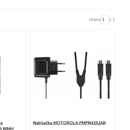
strana
z 1
la
Nabíjačka MOTOROLA PMPN4152AR
A NIMH