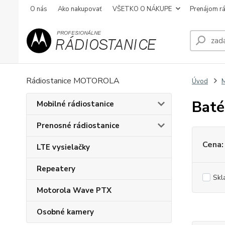
O nás
Ako nakupovať
VŠETKO O NÁKUPE
Prenájom rá
Rádiostanice MOTOROLA
Úvod
M
Baté
Mobilné rádiostanice
Prenosné rádiostanice
Cena:
LTE vysielačky
Repeatery
Skl
Motorola Wave PTX
Osobné kamery