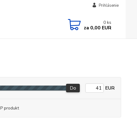
Prihlásenie
0
ks
za
0,00 EUR
Do
EUR
P produkt