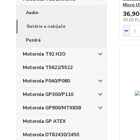
Micro U
Audio
36,90
30,00 E
Batérie a nabíjače
Puzdrá
Motorola T92 H2O
Motorola T5622/5522
Motorola P040/P080
Motorola GP300/P110
Motorola GP900/MTX838
Motorola GP ATEX
Motorola DTR2430/2450