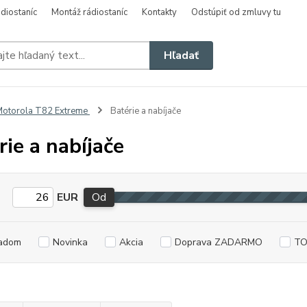
diostaníc
Montáž rádiostaníc
Kontakty
Odstúpiť od zmluvy tu
Hľadať
otorola T82 Extreme
Batérie a nabíjače
rie a nabíjače
EUR
Od
adom
Novinka
Akcia
Doprava ZADARMO
TO