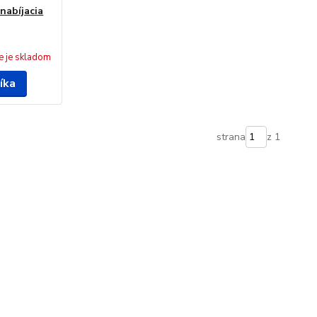
nabíjacia
e je skladom
íka
strana
z 1