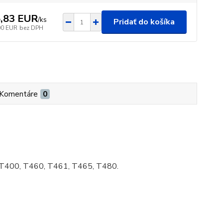
,83 EUR
/
ks
Pridať do košíka
00 EUR
bez DPH
Komentáre
0
i T400, T460, T461, T465, T480.