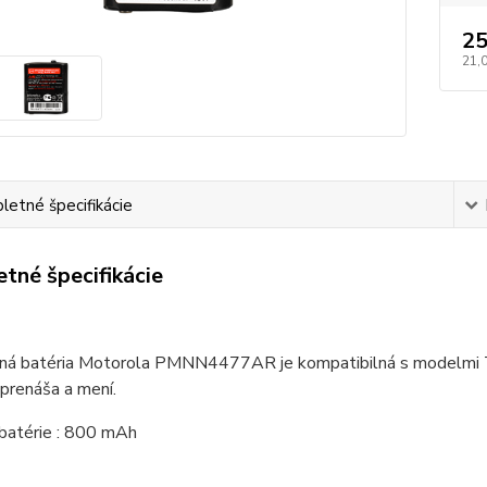
25
21,
etné špecifikácie
tné špecifikácie
ľná batéria Motorola PMNN4477AR je kompatibilná s modelm
prenáša a mení.
 batérie : 800 mAh