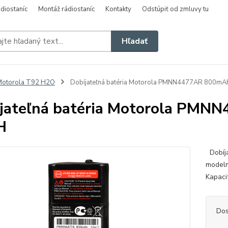
diostaníc
Montáž rádiostaníc
Kontakty
Odstúpiť od zmluvy tu
Hľadať
Motorola T92 H2O
Dobíjateľná batéria Motorola PMNN4477AR 800m
jateľná batéria Motorola PM
H
Dobíja
modelm
Kapaci
Dos