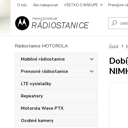
O nás
Ako nakupovať
VŠETKO O NÁKUPE
Prenájom rá
Rádiostanice MOTOROLA
Úvod
Dobí
Mobilné rádiostanice
NIM
Prenosné rádiostanice
LTE vysielačky
Repeatery
Motorola Wave PTX
Osobné kamery