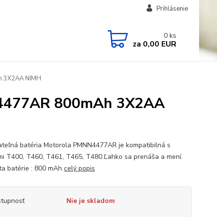
Prihlásenie
0
ks
za
0,00 EUR
Ah 3X2AA NIMH
NN4477AR 800mAh 3X2AA
teľná batéria Motorola PMNN4477AR je kompatibilná s
i T400, T460, T461, T465, T480.Ľahko sa prenáša a mení.
ta batérie : 800 mAh
celý popis
tupnosť
Nie je skladom