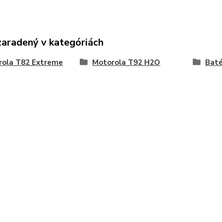
zaradený v kategóriách
rola T82 Extreme
Motorola T92 H2O
Baté