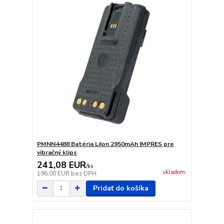
PMNN4488 Batéria LiIon 2950mAh IMPRES pre
vibračný klips
241,08 EUR
/
ks
skladom
196,00 EUR
bez DPH
Pridať do košíka