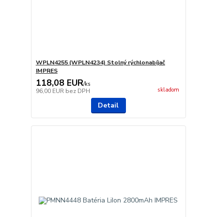
WPLN4255 (WPLN4234) Stolný rýchlonabíjač
IMPRES
118,08 EUR
/
ks
skladom
96,00 EUR
bez DPH
Detail