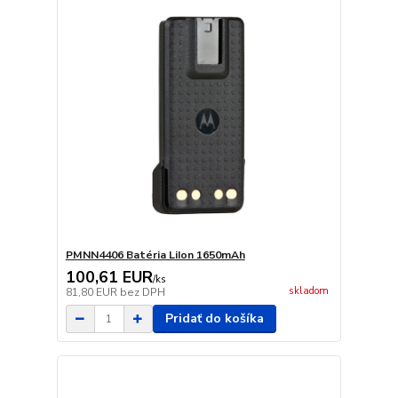
PMNN4406 Batéria LiIon 1650mAh
100,61 EUR
/
ks
skladom
81,80 EUR
bez DPH
Pridať do košíka