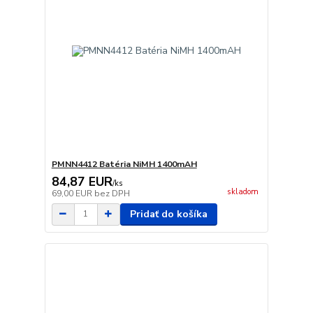
PMNN4412 Batéria NiMH 1400mAH
84,87 EUR
/
ks
skladom
69,00 EUR
bez DPH
Pridať do košíka