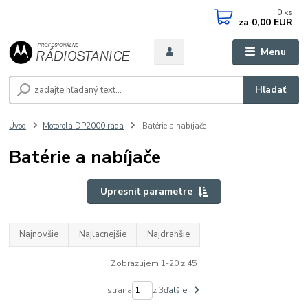
0
ks
za
0,00 EUR
Menu
Hľadať
Úvod
Motorola DP2000 rada
Batérie a nabíjače
Batérie a nabíjače
Upresniť parametre
Najnovšie
Najlacnejšie
Najdrahšie
Zobrazujem 1-20 z 45
strana
z 3
ďalšie