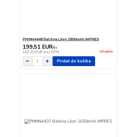
PMNN4448 Batéria LiIon 2800mAh IMPRES
199,51 EUR
/
ks
skladom
162,20 EUR
bez DPH
Pridať do košíka