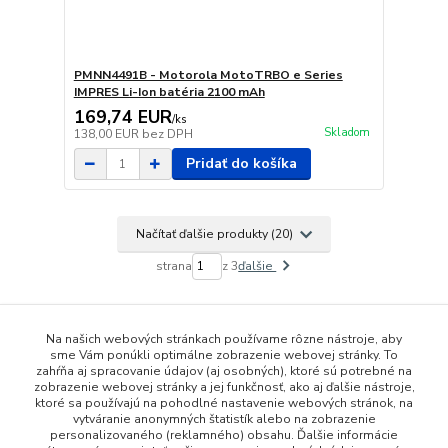
PMNN4491B - Motorola MotoTRBO e Series
IMPRES Li-Ion batéria 2100 mAh
169,74 EUR
/
ks
Skladom
138,00 EUR
bez DPH
Pridať do košíka
Načítať ďalšie produkty (20)
strana
z 3
ďalšie
Na našich webových stránkach používame rôzne nástroje, aby
sme Vám ponúkli optimálne zobrazenie webovej stránky. To
zahŕňa aj spracovanie údajov (aj osobných), ktoré sú potrebné na
zobrazenie webovej stránky a jej funkčnosť, ako aj ďalšie nástroje,
ktoré sa používajú na pohodlné nastavenie webových stránok, na
vytváranie anonymných štatistík alebo na zobrazenie
personalizovaného (reklamného) obsahu. Ďalšie informácie