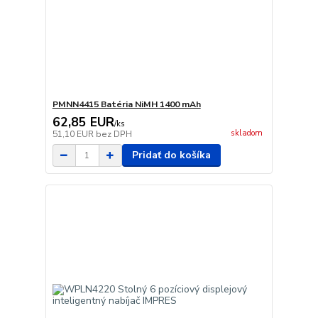
PMNN4415 Batéria NiMH 1400 mAh
62,85 EUR
/
ks
skladom
51,10 EUR
bez DPH
Pridať do košíka