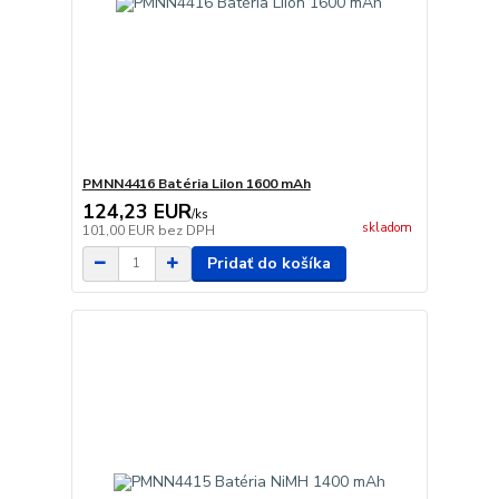
PMNN4416 Batéria LiIon 1600 mAh
124,23 EUR
/
ks
skladom
101,00 EUR
bez DPH
Pridať do košíka