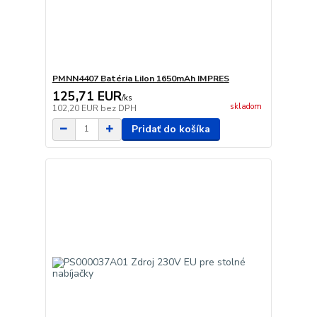
PMNN4407 Batéria LiIon 1650mAh IMPRES
125,71 EUR
/
ks
skladom
102,20 EUR
bez DPH
Pridať do košíka