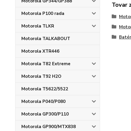
Motorola GP344/GP388
Tovar 
Motorola P100 rada
Moto
Motorola TLKR
Moto
Batér
Motorola TALKABOUT
Motorola XTR446
Motorola T82 Extreme
Motorola T92 H2O
Motorola T5622/5522
Motorola P040/P080
Motorola GP300/P110
Motorola GP900/MTX838