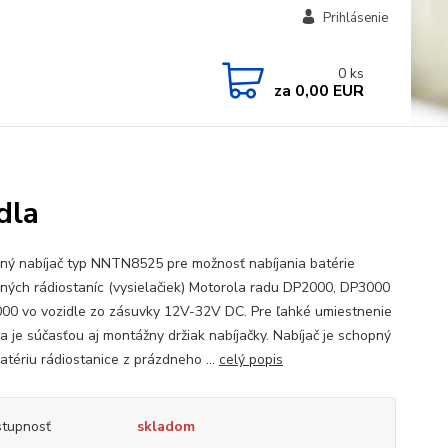
Prihlásenie
0
ks
za
0,00 EUR
dla
ný nabíjač typ NNTN8525 pre možnosť nabíjania batérie
ných rádiostaníc (vysielačiek) Motorola radu DP2000, DP3000
00 vo vozidle zo zásuvky 12V-32V DC. Pre ľahké umiestnenie
ča je súčasťou aj montážny držiak nabíjačky. Nabíjač je schopný
atériu rádiostanice z prázdneho ...
celý popis
tupnosť
skladom