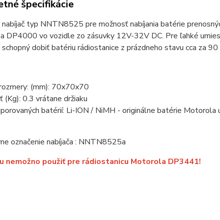
tné špecifikácie
 nabíjač typ NNTN8525 pre možnosť nabíjania batérie prenosnýc
 DP4000 vo vozidle zo zásuvky 12V-32V DC. Pre ľahké umiestnen
e schopný dobiť batériu rádiostanice z prázdneho stavu cca za 90
é rozmery: (mm): 70x70x70
(Kg): 0.3 vrátane držiaku
porovaných batérií: Li-ION / NiMH - originálne batérie Motoro
vne označenie nabíjača : NNTN8525a
u nemožno použiť pre rádiostanicu Motorola DP3441!