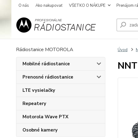
O nás
Ako nakupovať
VŠETKO O NÁKUPE
Prenájom rá
Rádiostanice MOTOROLA
Úvod
M
NNTN
Mobilné rádiostanice
Prenosné rádiostanice
LTE vysielačky
Repeatery
Motorola Wave PTX
Osobné kamery