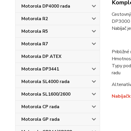
Komple
Motorola DP4000 rada
Cestovný
Motorola R2
DP3000 a
Nabíjač j
Motorola R5
Motorola R7
Približn
Motorola DP ATEX
Hmotnosť 
Typy pod
Motorola DP3441
radu
Motorola SL4000 rada
Altenatí
Motorola SL1600/2600
Nabíjačk
Motorola CP rada
Motorola GP rada