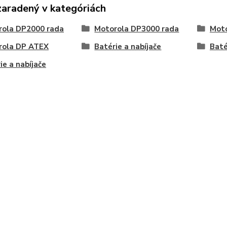
zaradený v kategóriách
rola DP2000 rada
Motorola DP3000 rada
Moto
rola DP ATEX
Batérie a nabíjače
Baté
ie a nabíjače