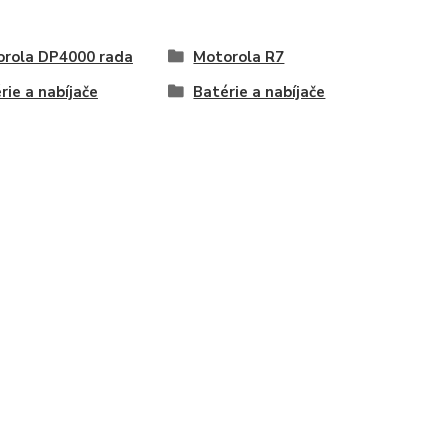
rola DP4000 rada
Motorola R7
rie a nabíjače
Batérie a nabíjače