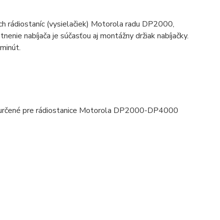
h rádiostaníc (vysielačiek) Motorola radu DP2000,
ie nabíjača je súčasťou aj montážny držiak nabíjačky.
 minút.
la určené pre rádiostanice Motorola DP2000-DP4000