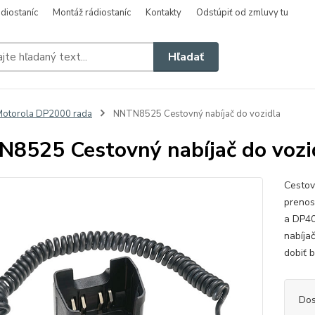
diostaníc
Montáž rádiostaníc
Kontakty
Odstúpiť od zmluvy tu
Hľadať
otorola DP2000 rada
NNTN8525 Cestovný nabíjač do vozidla
8525 Cestovný nabíjač do vozi
Cestov
prenos
a DP40
nabíja
dobiť b
Dos