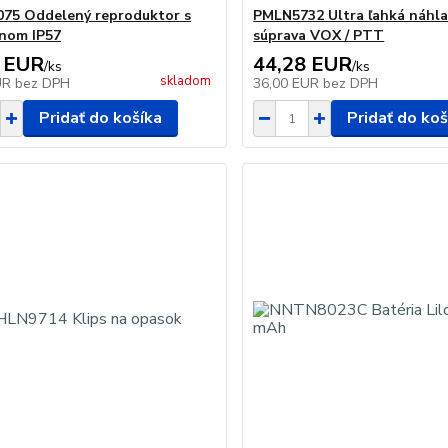
75 Oddelený reproduktor s
PMLN5732 Ultra ľahká náhl
nom IP57
súprava VOX / PTT
 EUR
44,28 EUR
/
ks
/
ks
skladom
UR
bez DPH
36,00 EUR
bez DPH
Pridať do košíka
Pridať do koš