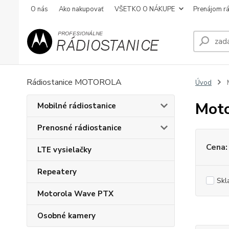
O nás
Ako nakupovať
VŠETKO O NÁKUPE
Prenájom rá
Rádiostanice MOTOROLA
Úvod
Moto
Mobilné rádiostanice
Prenosné rádiostanice
Cena:
LTE vysielačky
Repeatery
Skl
Motorola Wave PTX
Osobné kamery