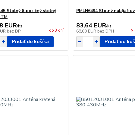
5 Stolný 6-pozičný stolný
PMLN6494 Stolný nabíjač dv
 iTM
88 EUR
83,64 EUR
/
ks
/
ks
do 3 dní
Ni
EUR
bez DPH
68,00 EUR
bez DPH
Pridať do košíka
Pridať do koš