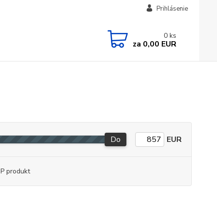
Prihlásenie
0
ks
za
0,00 EUR
Do
EUR
P produkt