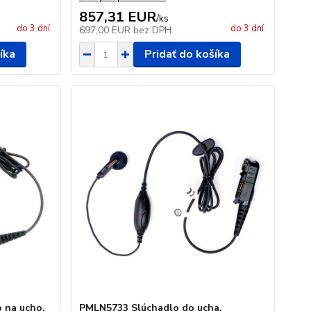
857,31 EUR
/
ks
do 3 dní
do 3 dní
697,00 EUR
bez DPH
íka
Pridať do košíka
 na ucho,
PMLN5733 Slúchadlo do ucha,