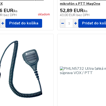
OX
mikrofón s PTT MagOne
16 EUR
52,89 EUR
/
ks
/
ks
skladom
UR
bez DPH
43,00 EUR
bez DPH
Pridať do košíka
Pridať do koš