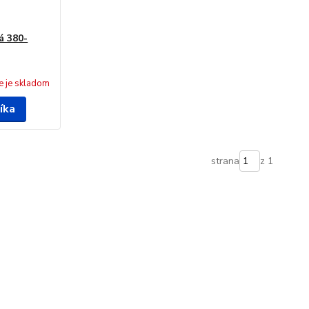
á 380-
e je skladom
íka
strana
z 1