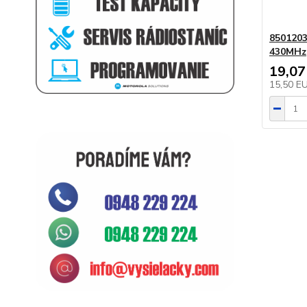
8501203
430MHz
19,07
15,50 E