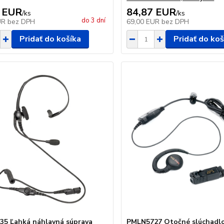
 EUR
84,87 EUR
/
ks
/
ks
do 3 dní
UR
bez DPH
69,00 EUR
bez DPH
Pridať do košíka
Pridať do koš
5 Ľahká náhlavná súprava
PMLN5727 Otočné slúchadlo