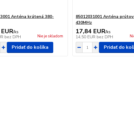
3001 Anténa krátená 380-
85012031001 Anténa prútov
430MHz
 EUR
17,84 EUR
/
ks
/
ks
Nie je skladom
Ni
UR
bez DPH
14,50 EUR
bez DPH
Pridať do košíka
Pridať do koš