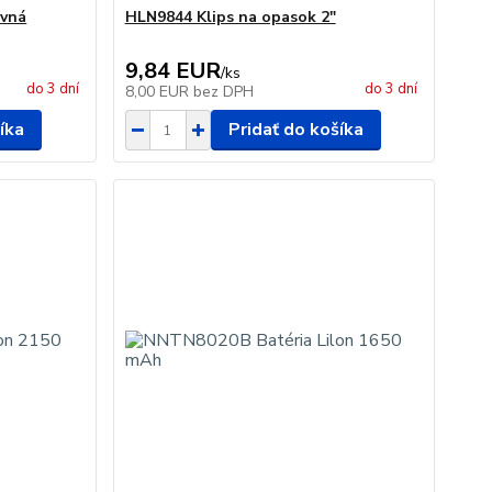
avná
HLN9844 Klips na opasok 2"
9,84 EUR
/
ks
do 3 dní
do 3 dní
8,00 EUR
bez DPH
íka
Pridať do košíka