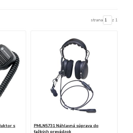
strana
z 1
uktor s
PMLN5731 Náhlavná súprava do
ťažkých prevádzok