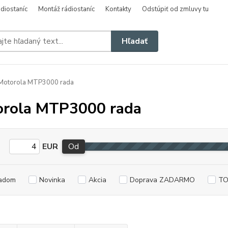
diostaníc
Montáž rádiostaníc
Kontakty
Odstúpiť od zmluvy tu
Hľadať
Motorola MTP3000 rada
rola MTP3000 rada
EUR
Od
adom
Novinka
Akcia
Doprava ZADARMO
TO