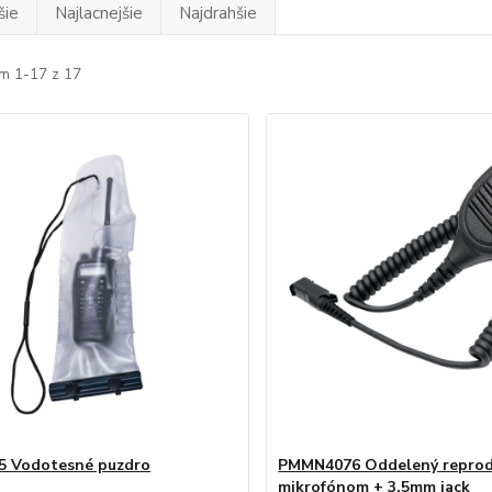
šie
Najlacnejšie
Najdrahšie
m 1-17 z 17
5 Vodotesné puzdro
PMMN4076 Oddelený reprod
mikrofónom + 3,5mm jack