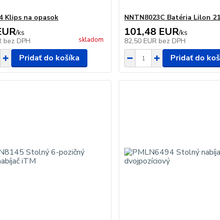
 Klips na opasok
NNTN8023C Batéria Lilon 2
EUR
101,48 EUR
/
ks
/
ks
skladom
R
bez DPH
82,50 EUR
bez DPH
Pridať do košíka
Pridať do koš