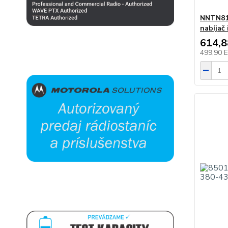
NNTN814
nabíjač
614,
499,90 