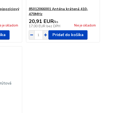
ojpozíciový
85012066001 Anténa krátená 410-
470MHz
20,91 EUR
/
ks
e je skladom
Nie je skladom
17,00 EUR
bez DPH
íka
Pridať do košíka