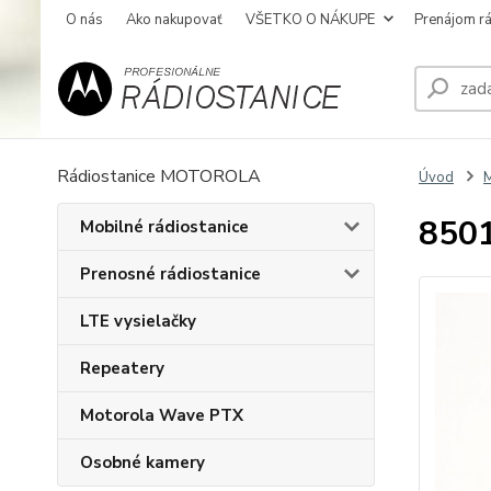
O nás
Ako nakupovať
VŠETKO O NÁKUPE
Prenájom rá
Rádiostanice MOTOROLA
Úvod
850
Mobilné rádiostanice
Prenosné rádiostanice
LTE vysielačky
Repeatery
Motorola Wave PTX
Osobné kamery