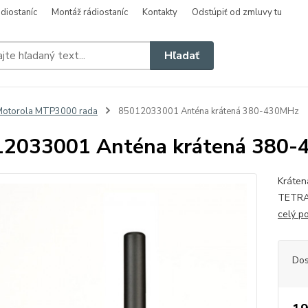
diostaníc
Montáž rádiostaníc
Kontakty
Odstúpiť od zmluvy tu
Hľadať
Motorola MTP3000 rada
85012033001 Anténa krátená 380-430MHz
12033001 Anténa krátená 380
Kráten
TETRA 
celý p
Dos