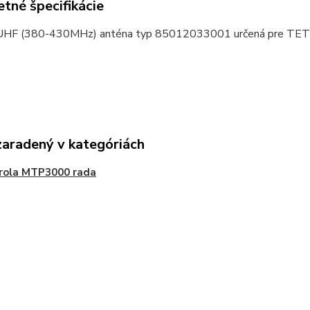
tné špecifikácie
UHF (380-430MHz) anténa typ 85012033001 určená pre TETR
zaradený v kategóriách
rola MTP3000 rada