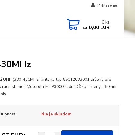
Prihlásenie
0
ks
za
0,00 EUR
-430MHz
á UHF (380-430MHz) anténa typ 85012033001 určená pre
rádiostanice Motorola MTP3000 radu. Dĺžka antény - 80mm
opis
tupnosť
Nie je skladom