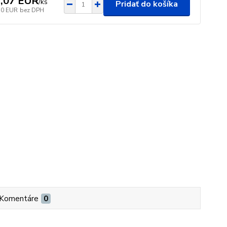
,07 EUR
/
ks
Pridať do košíka
50 EUR
bez DPH
Komentáre
0