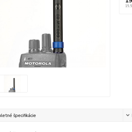
19
15,
etné špecifikácie