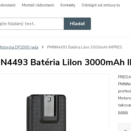
diostaníc
Montáž rádiostaníc
Kontakty
Odstúpiť od zmluvy tu
Hľadať
otorola DP2000 rada
PMNN4493 Batéria LiIon 3000mAh IMPRES
N4493 Batéria LiIon 3000mAh 
PREDAJ
PMNN44
profes
Motoro
takzva
popis