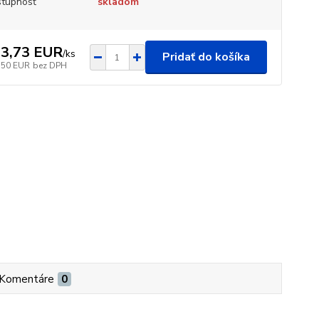
tupnosť
skladom
3,73 EUR
/
ks
Pridať do košíka
,50 EUR
bez DPH
Komentáre
0