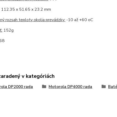
112.35 x 51.65 x 23.2 mm
ný rozsah teploty okolia prevádzky:
-10 až +60 oC
ť:
152g
68
zaradený v kategóriách
rola DP2000 rada
Motorola DP4000 rada
Baté