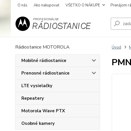
O nás
Ako nakupovať
VŠETKO O NÁKUPE
Prenájom rá
Rádiostanice MOTOROLA
Úvod
M
PMN
Mobilné rádiostanice
Prenosné rádiostanice
LTE vysielačky
Repeatery
Motorola Wave PTX
Osobné kamery