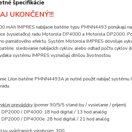
tné špecifikácie
AJ UKONČENÝ!!!
000 mAh IMPRES nabíjacie batérie typu PMNN4493 ponúkajú najvý
nice (vysielačky) radu Motorola DP4000 a Motorola DP2000. Po
o pamäťového efektu. Systém Motorola IMPRES dovoľuje vykonáva
 batérie, sledovanie nabíjacích cyklov, alebo odhad počtu cyklov 
vďaka systému IMPRES vyznačujú dlhšou životnosťou.
janie LiIon batérie PMNN4493A je nutné použiť nabíjač systému
radu.
yklej prevádzky
(pomer 90/5/5 stand-by / vysielanie / príjem):
 DP2000 / DP4000: 18 hod digital / 13 hod analóg
 DP2000 / DP4000e: 28 hod digital / 21 hod analóg
klov uvádzaných výrobcom:
300