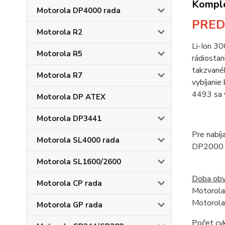
Komple
Motorola DP4000 rada
PRED
Motorola R2
Li-Ion 3
Motorola R5
rádiosta
takzvanéh
Motorola R7
vybíjanie
4493 sa 
Motorola DP ATEX
Motorola DP3441
Pre nabí
Motorola SL4000 rada
DP2000 
Motorola SL1600/2600
Doba obv
Motorola CP rada
Motorola
Motorola
Motorola GP rada
Počet cy