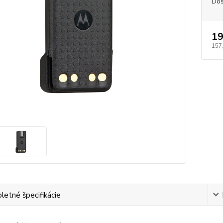
Dos
19
157
etné špecifikácie