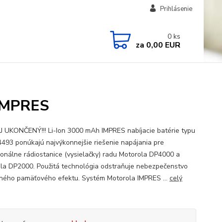
Prihlásenie
0
ks
za
0,00 EUR
IMPRES
 UKONČENÝ!!! Li-Ion 3000 mAh IMPRES nabíjacie batérie typu
93 ponúkajú najvýkonnejšie riešenie napájania pre
ionálne rádiostanice (vysielačky) radu Motorola DP4000 a
la DP2000. Použitá technológia odstraňuje nebezpečenstvo
ného pamäťového efektu. Systém Motorola IMPRES ...
celý