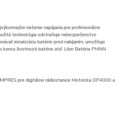
konnejšie riešenie napájania pre profesionálne
užitá technológia odstraňuje nebezpečenstvo
ť inicializáciu batérie pred nabíjaním, umožňuje
do konca životnosti batérie atď. LiIon Batéria PMNN
 IMPRES pre digitálne rádiostanice Motorola DP4000 a