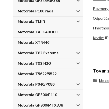
Motorola GP344/GP388
Rozmery:
Motorola P100 rada
Odporúča
Motorola TLKR
Hmotnos
Motorola TALKABOUT
Krytie:
IP
Motorola XTR446
Motorola T82 Extreme
Motorola T92 H2O
Tovar 
Motorola T5622/5522
Moto
Motorola P040/P080
Motorola GP300/P110
Motorola GP900/MTX838